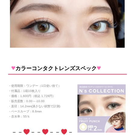
♥
♥
カラーコンタクトレンズスペック
・使用期限：ワンデー（1日使い捨て）
・付属品：1箱10枚入り
・価格：1,600円（税込 1,728円）
・販売度数：0.00～-10.00
・直径：14.2mm(潰さない状態で計測)
・ベースカーブ：8.6mm
・含水率：55
％
－－
－－
－－
－