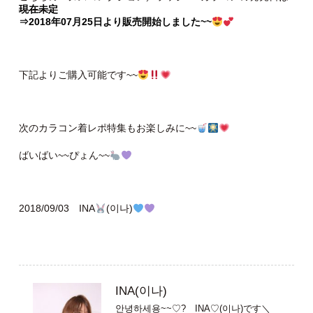
現在未定
⇒2018年07月25日より販売開始しました~~
下記よりご購入可能です~~
次のカラコン着レポ特集もお楽しみに~~
ばいばい~~ぴょん~~
2018/09/03 INA
(이나)
INA(이나)
안녕하세용~~♡? INA♡(이나)です＼