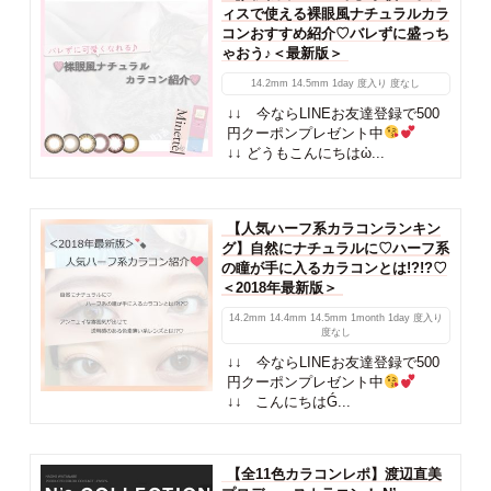
ィスで使える裸眼風ナチュラルカラ
コンおすすめ紹介♡バレずに盛っち
ゃおう♪＜最新版＞
14.2mm
14.5mm
1day
度入り
度なし
↓↓ 今ならLINEお友達登録で500
円クーポンプレゼント中
↓↓ どうもこんにちはὠ...
【人気ハーフ系カラコンランキン
グ】自然にナチュラルに♡ハーフ系
の瞳が手に入るカラコンとは!?!?♡
＜2018年最新版＞
14.2mm
14.4mm
14.5mm
1month
1day
度入り
度なし
↓↓ 今ならLINEお友達登録で500
円クーポンプレゼント中
↓↓ こんにちはǴ...
【全11色カラコンレポ】渡辺直美