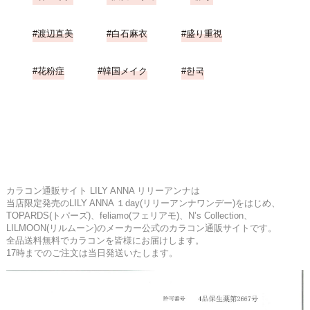
渡辺直美
白石麻衣
盛り重視
花粉症
韓国メイク
한국
カラコン通販サイト LILY ANNA リリーアンナは
当店限定発売のLILY ANNA １day(リリーアンナワンデー)をはじめ、
TOPARDS(トパーズ)、feliamo(フェリアモ)、N’s Collection、
LILMOON(リルムーン)のメーカー公式のカラコン通販サイトです。
全品送料無料でカラコンを皆様にお届けします。
17時までのご注文は当日発送いたします。