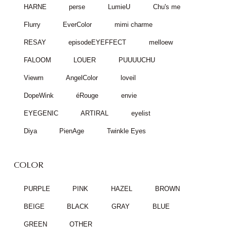
HARNE
perse
LumieU
Chu's me
Flurry
EverColor
mimi charme
RESAY
episodeEYEFFECT
melloew
FALOOM
LOUER
PUUUUCHU
Viewm
AngelColor
loveil
DopeWink
éRouge
envie
EYEGENIC
ARTIRAL
eyelist
Diya
PienAge
Twinkle Eyes
COLOR
PURPLE
PINK
HAZEL
BROWN
BEIGE
BLACK
GRAY
BLUE
GREEN
OTHER