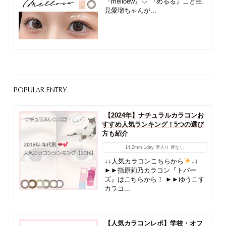
『melloew』♡ 『めるる』こと生
見愛瑠ちゃんが...
POPULAR ENTRY
【2024年】ナチュラルカラコンお
すすめ人気ランキング！5つの選び
方も紹介
14.2mm
1day
度入り
度なし
↓↓人気カラコンこちらから
↓↓
►►指原莉乃カラコン『トパー
ズ』はこちらから！ ►►ゆうこす
カラコ...
【人気カラコンレポ】学校・オフ