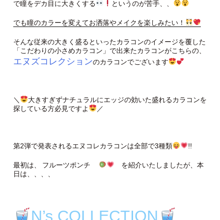
で瞳をデカ目に大きくする
というのが苦手、、
でも瞳のカラーを変えてお洒落やメイクを楽しみたい！
そんな従来の大きく盛るといったカラコンのイメージを覆した
「こだわりの小さめカラコン」で出来たカラコンがこちらの、
エヌズコレクション
のカラコンでございます
＼
大きすぎずナチュラルにエッジの効いた盛れるカラコンを
探している方必見ですよ
／
第2弾で発表されるエヌコレカラコンは全部で3種類
!!
最初は、
フルーツポンチ
を紹介いたしましたが、本
日は、、、、
N’s COLLECTION