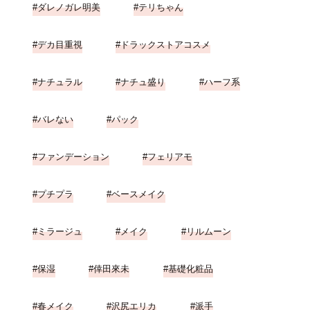
ダレノガレ明美
テリちゃん
デカ目重視
ドラックストアコスメ
ナチュラル
ナチュ盛り
ハーフ系
バレない
パック
ファンデーション
フェリアモ
プチプラ
ベースメイク
ミラージュ
メイク
リルムーン
保湿
倖田來未
基礎化粧品
春メイク
沢尻エリカ
派手