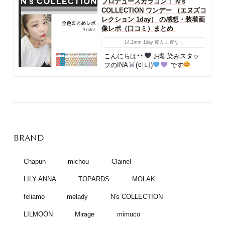
プロデュースカラコン！ N’s
COLLECTION ワンデー （エヌズコ
レクション 1day） の感想・装着画
像レポ（口コミ）まとめ
14.2mm
1day
度入り
度なし
こんにちは
お馴染みスタッ
フのINA
(이나)
です
...
BRAND
Chapun
michou
Clainel
LILY ANNA
TOPARDS
MOLAK
feliamo
melady
N's COLLECTION
LILMOON
Mirage
mimuco