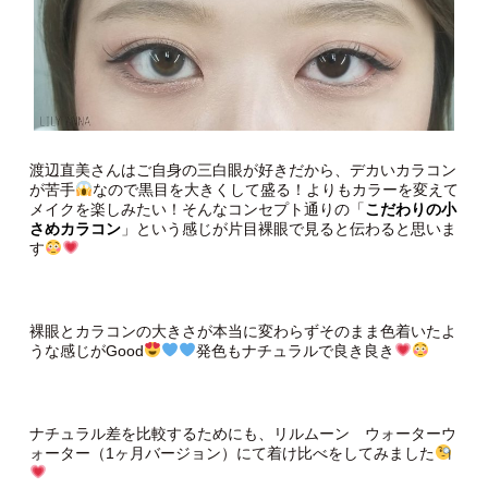
渡辺直美さんはご自身の三白眼が好きだから、デカいカラコン
が苦手
なので黒目を大きくして盛る！よりもカラーを変えて
メイクを楽しみたい！そんなコンセプト通りの「
こだわりの小
さめカラコン
」という感じが片目裸眼で見ると伝わると思いま
す
裸眼とカラコンの大きさが本当に変わらずそのまま色着いたよ
うな感じがGood
発色もナチュラルで良き良き
ナチュラル差を比較するためにも、リルムーン ウォーターウ
ォーター（1ヶ月バージョン）にて着け比べをしてみました