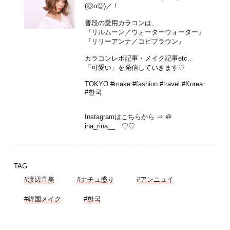
(◎o◎)／！
普段の愛用カラコンは、
『リルムーン／ウォーターウォーター』
『リリーアンナ／コピブラウン』
カラコンレポ記事・メイク記事etc..
「可愛い」を発信していきます♡
TOKYO #make #fashion #travel #Korea
#한국
Instagramはこちらから ⇒
＠
ina_rina__
♡♡
TAG
#渡辺直美
#ナチュ盛り
#アンニュイ
#韓国メイク
#한국