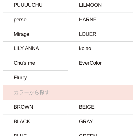
PUUUUCHU
LILMOON
perse
HARNE
Mirage
LOUER
LILY ANNA
koiao
Chu's me
EverColor
Flurry
カラーから探す
BROWN
BEIGE
BLACK
GRAY