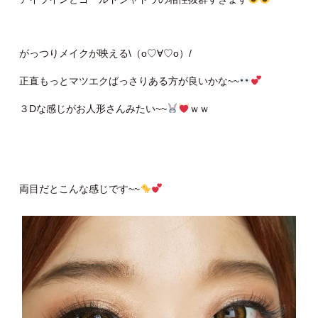
がっつりメイクが映える\（о♡∀♡о）/
正直もっとマツエクばっさりある方が良いかな~~
３Dな感じがお人形さんみたい~~
ｗｗ
両目だとこんな感じです~~