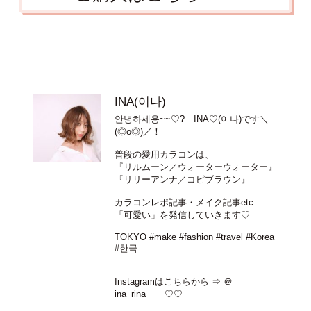
INA(이나)
안녕하세용~~♡? INA♡(이나)です＼
(◎o◎)／！
普段の愛用カラコンは、
『リルムーン／ウォーターウォーター』
『リリーアンナ／コピブラウン』
カラコンレポ記事・メイク記事etc..
「可愛い」を発信していきます♡
TOKYO #make #fashion #travel #Korea
#한국
Instagramはこちらから ⇒
＠
ina_rina__
♡♡