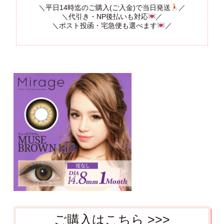
＼平日14時迄のご購入(ご入金)で当日発送
／
＼代引き・NP後払いも対応
／
＼ポスト投函・宅急便も選べます
／
ご購入はこちら >>>