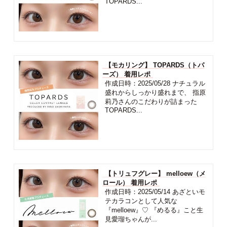
TOPARDS...
【モカリング】 TOPARDS（トパ
ーズ） 着用レポ
作成日時：2025/05/28 ナチュラル
盛れからしっかり盛れまで、 指原
莉乃さんのこだわりが詰まった
TOPARDS...
【トリュフグレー】 melloew（メ
ロール） 着用レポ
作成日時：2025/05/14 あざといモ
テカラコンとして人気な
『melloew』♡ 『めるる』こと生
見愛瑠ちゃんが...