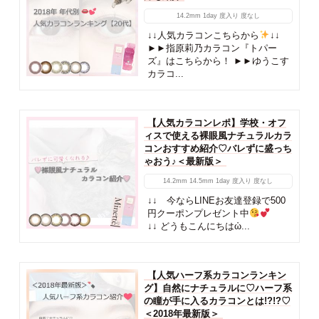
14.2mm
1day
度入り
度なし
↓↓人気カラコンこちらから
↓↓
►►指原莉乃カラコン『トパー
ズ』はこちらから！ ►►ゆうこす
カラコ...
【人気カラコンレポ】学校・オフ
ィスで使える裸眼風ナチュラルカラ
コンおすすめ紹介♡バレずに盛っち
ゃおう♪＜最新版＞
14.2mm
14.5mm
1day
度入り
度なし
↓↓ 今ならLINEお友達登録で500
円クーポンプレゼント中
↓↓ どうもこんにちはὠ...
【人気ハーフ系カラコンランキン
グ】自然にナチュラルに♡ハーフ系
の瞳が手に入るカラコンとは!?!?♡
＜2018年最新版＞