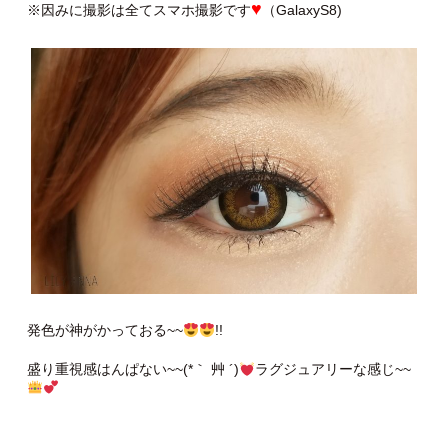
♥
※因みに撮影は全てスマホ撮影です
（GalaxyS8)
発色が神がかっておる~~
!!
盛り重視感はんぱない~~(*｀ 艸 ´)
ラグジュアリーな感じ~~