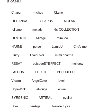
BRAND
Chapun
michou
Clainel
LILY ANNA
TOPARDS
MOLAK
feliamo
melady
N's COLLECTION
LILMOON
Mirage
mimuco
HARNE
perse
LumieU
Chu's me
Flurry
EverColor
mimi charme
RESAY
episodeEYEFFECT
melloew
FALOOM
LOUER
PUUUUCHU
Viewm
AngelColor
loveil
DopeWink
éRouge
envie
EYEGENIC
ARTIRAL
eyelist
Diya
PienAge
Twinkle Eyes