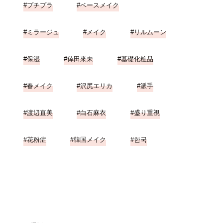
プチプラ
ベースメイク
ミラージュ
メイク
リルムーン
保湿
倖田來未
基礎化粧品
春メイク
沢尻エリカ
派手
渡辺直美
白石麻衣
盛り重視
花粉症
韓国メイク
한국