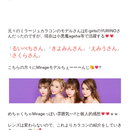
元々のミラージュカラコンのモデルさんはE-girlsのYURINOさ
んだったのですが、現在は小悪魔ageha等で活躍する
るいぺちさん
きよみんさん
えみうさん
「
」「
」「
」
さくらさん
「
」
こちらの方々にMirageモデルちぇーーーんじ
!!
めちゃくちゃMirageっぽい雰囲気~~!!と個人的感想
ｗｗ
レンズは変わらないので、これよりカラコンの紹介をしていき