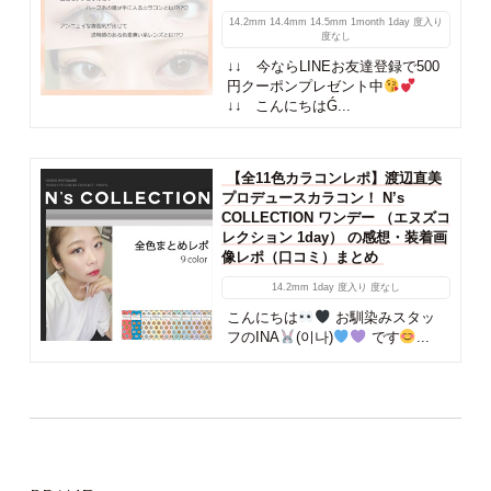
14.2mm
14.4mm
14.5mm
1month
1day
度入り
度なし
↓↓ 今ならLINEお友達登録で500
円クーポンプレゼント中
↓↓ こんにちはǴ...
【全11色カラコンレポ】渡辺直美
プロデュースカラコン！ N’s
COLLECTION ワンデー （エヌズコ
レクション 1day） の感想・装着画
像レポ（口コミ）まとめ
14.2mm
1day
度入り
度なし
こんにちは
お馴染みスタッ
フのINA
(이나)
です
...