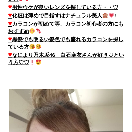
♥
男性ウケが良いレンズを探している方・・♡
♥
化粧は薄めで目指すはナチュラル美人
!
♥
カラコンが初めて等、カラコン初心者の方にも
おすすめ
♥
黒髪でも明るい髪色でも盛れるカラコンを探し
ている方
♥
なにより乃木坂46 白石麻衣さんが好き♡とい
う方♡♡