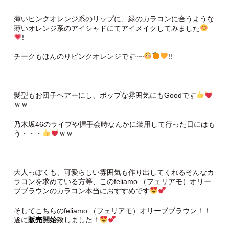
薄いピンクオレンジ系のリップに、緑のカラコンに合うような
薄いオレンジ系のアイシャドにてアイメイクしてみました
!
チークもほんのりピンクオレンジです~~
!!
髪型もお団子ヘアーにし、ポップな雰囲気にもGoodです
ｗｗ
乃木坂46のライブや握手会時なんかに装用して行った日にはも
う・・・
ｗｗ
大人っぽくも、可愛らしい雰囲気も作り出してくれるそんなカ
ラコンを求めている方等、このfeliamo （フェリアモ）オリー
ブブラウンのカラコン本当におすすめです
そしてこちらのfeliamo （フェリアモ）オリーブブラウン！！
遂に
販売開始
致しました！