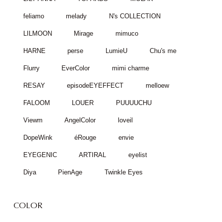
feliamo
melady
N's COLLECTION
LILMOON
Mirage
mimuco
HARNE
perse
LumieU
Chu's me
Flurry
EverColor
mimi charme
RESAY
episodeEYEFFECT
melloew
FALOOM
LOUER
PUUUUCHU
Viewm
AngelColor
loveil
DopeWink
éRouge
envie
EYEGENIC
ARTIRAL
eyelist
Diya
PienAge
Twinkle Eyes
COLOR