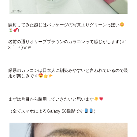
開封してみた感じはパッケージの写真よりグリーンっぽい
!
名前の通りオリーブブラウンのカラコンって感じがします(〃´
x ｀ 〃)ｗｗ
緑系のカラコンは日本人に馴染みやすいと言われているので装
用が楽しみです
まずは片目から装用していきたいと思います
（全てスマホによるGalaxy S8撮影です
）