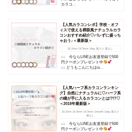
カラコ...
【人気カラコンレポ】学校・オフ
ィスで使える裸眼風ナチュラルカラ
コンおすすめ紹介♡バレずに盛っち
ゃおう♪＜最新版＞
14.2mm
14.5mm
1day
度入り
度なし
↓↓ 今ならLINEお友達登録で500
円クーポンプレゼント中
↓↓ どうもこんにちはὠ...
【人気ハーフ系カラコンランキン
グ】自然にナチュラルに♡ハーフ系
の瞳が手に入るカラコンとは!?!?♡
＜2018年最新版＞
14.2mm
14.4mm
14.5mm
1month
1day
度入り
度なし
↓↓ 今ならLINEお友達登録で500
円クーポンプレゼント中