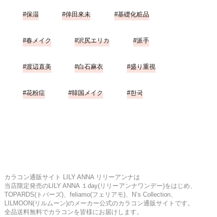
保湿
倖田來未
基礎化粧品
春メイク
沢尻エリカ
派手
渡辺直美
白石麻衣
盛り重視
花粉症
韓国メイク
한국
カラコン通販サイト LILY ANNA リリーアンナは
当店限定発売のLILY ANNA １day(リリーアンナワンデー)をはじめ、
TOPARDS(トパーズ)、feliamo(フェリアモ)、N’s Collection、
LILMOON(リルムーン)のメーカー公式のカラコン通販サイトです。
全品送料無料でカラコンを皆様にお届けします。