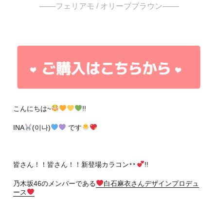
───フェリアモ / オリーブブラウン───
こんにちは~
!!
INA
(이나)
です
皆さん！！皆さん！！新登場カラコン
!!
乃木坂46のメンバーである
白石麻衣さんデザインプロデュ
ース