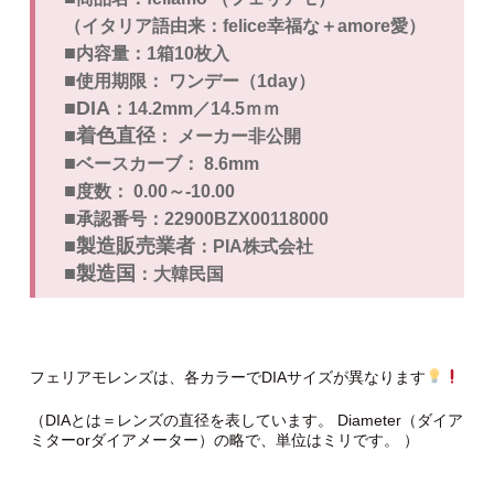
（イタリア語由来：felice幸福な＋amore愛）
■
内容量：1箱10枚入
■
使用期限： ワンデー（1day）
■DIA
：14.2mm／14.5ｍｍ
■着色直径
： メーカー非公開
■
ベースカーブ： 8.6mm
■
度数： 0.00～-10.00
■
承認番号：22900BZX00118000
■製造販売業者
：
PIA株式会社
■製造国
：大韓民国
フェリアモレンズは、各カラーでDIAサイズが異なります
（DIAとは＝レンズの直径を表しています。 Diameter（ダイア
ミターorダイアメーター）の略で、単位はミリです。 ）