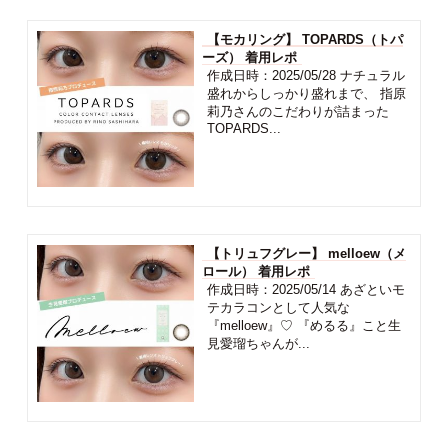
【モカリング】 TOPARDS（トパ
ーズ） 着用レポ
作成日時：2025/05/28 ナチュラル
盛れからしっかり盛れまで、 指原
莉乃さんのこだわりが詰まった
TOPARDS...
【トリュフグレー】 melloew（メ
ロール） 着用レポ
作成日時：2025/05/14 あざといモ
テカラコンとして人気な
『melloew』♡ 『めるる』こと生
見愛瑠ちゃんが...