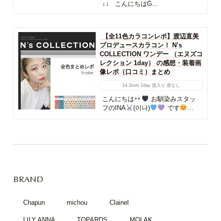
↓↓ こんにちはǴ...
【全11色カラコンレポ】渡辺直美
プロデュースカラコン！ N’s
COLLECTION ワンデー （エヌズコ
レクション 1day） の感想・装着画
像レポ（口コミ）まとめ
14.2mm
1day
度入り
度なし
こんにちは
お馴染みスタッ
フのINA
(이나)
です
...
BRAND
Chapun
michou
Clainel
LILY ANNA
TOPARDS
MOLAK