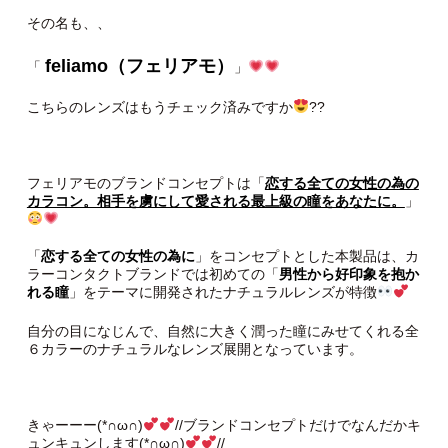
その名も、、
feliamo（フェリアモ）
「
」
こちらのレンズはもうチェック済みですか
??
フェリアモのブランドコンセプトは「
恋する全ての女性の為の
カラコン。相手を虜にして愛される最上級の瞳をあなたに。
」
「
恋する全ての女性の為に
」をコンセプトとした本製品は、カ
ラーコンタクトブランドでは初めての「
男性から好印象を抱か
れる瞳
」をテーマに開発されたナチュラルレンズが特徴
自分の目になじんで、自然に大きく潤った瞳にみせてくれる全
６カラーのナチュラルなレンズ展開となっています。
きゃーーー(*∩ω∩)
//ブランドコンセプトだけでなんだかキ
ュンキュンします(*∩ω∩)
//