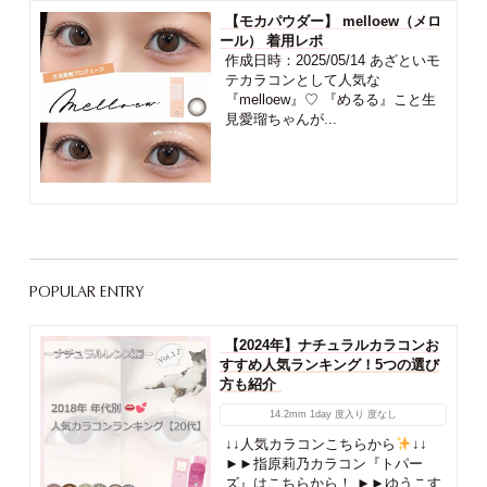
【モカパウダー】 melloew（メロ
ール） 着用レポ
作成日時：2025/05/14 あざといモ
テカラコンとして人気な
『melloew』♡ 『めるる』こと生
見愛瑠ちゃんが...
POPULAR ENTRY
【2024年】ナチュラルカラコンお
すすめ人気ランキング！5つの選び
方も紹介
14.2mm
1day
度入り
度なし
↓↓人気カラコンこちらから
↓↓
►►指原莉乃カラコン『トパー
ズ』はこちらから！ ►►ゆうこす