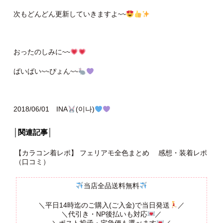
次もどんどん更新していきますよ~~
おったのしみに~~
ばいばい~~ぴょん~~
2018/06/01 INA
(이나)
│関連記事│
【カラコン着レポ】 フェリアモ全色まとめ 感想・装着レポ
（口コミ）
当店全品送料無料
＼平日14時迄のご購入(ご入金)で当日発送
／
＼代引き・NP後払いも対応
／