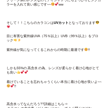
グリーン系のレンズなのでアイシャドウにちょっぴりピンクカ
ラーを入れて良い感じです~~
ww
そして！！こちらのカラコンは
UVカット
となっております
目に有害な紫外線UVA（75％以上）UVB（99％以上）をブロ
ック
紫外線が気になってくるこれからの時期に最適です
!!
しかも55%の
高含水
の為、レンズが柔らかく着け心地がとて
も良い
着けていることを忘れちゃうくらい本当に着け心地が良いよ~~
!!
高含水ってなんだろう??詳細はこちら⇒