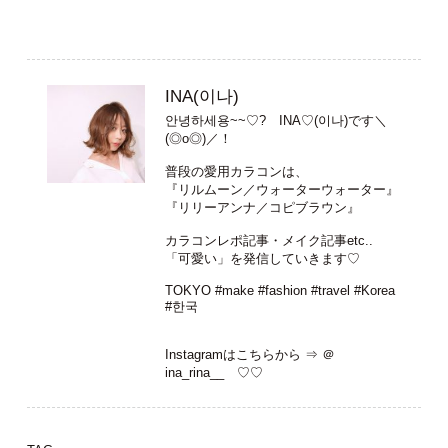
INA(이나)
안녕하세용~~♡? INA♡(이나)です＼
(◎o◎)／！
普段の愛用カラコンは、
『リルムーン／ウォーターウォーター』
『リリーアンナ／コピブラウン』
カラコンレポ記事・メイク記事etc..
「可愛い」を発信していきます♡
TOKYO #make #fashion #travel #Korea
#한국
Instagramはこちらから ⇒
＠
ina_rina__
♡♡