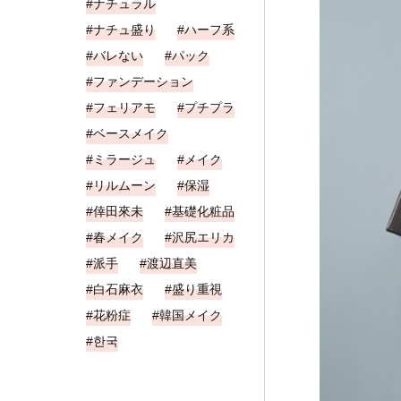
ナチュラル
ナチュ盛り
ハーフ系
バレない
パック
ファンデーション
フェリアモ
プチプラ
ベースメイク
ミラージュ
メイク
リルムーン
保湿
倖田來未
基礎化粧品
春メイク
沢尻エリカ
派手
渡辺直美
白石麻衣
盛り重視
花粉症
韓国メイク
한국