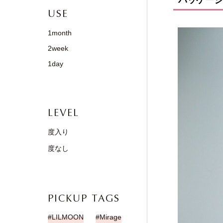
USE
1month
2week
1day
LEVEL
度入り
度なし
PICKUP TAGS
LILMOON
Mirage