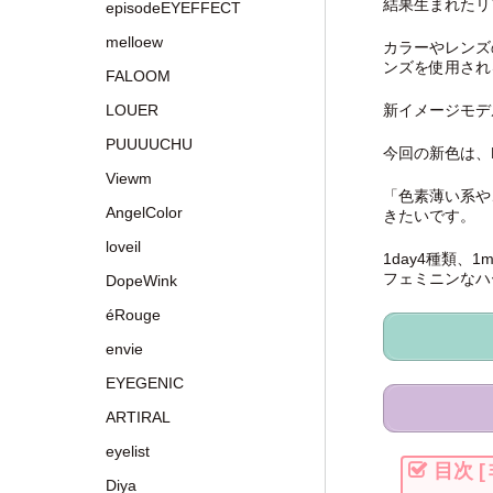
結果生まれたリ
episodeEYEFFECT
melloew
カラーやレンズ
ンズを使用され
FALOOM
LOUER
新イメージモデ
PUUUUCHU
今回の新色は、
Viewm
「色素薄い系や
AngelColor
きたいです。
loveil
1day4種類、
フェミニンなハ
DopeWink
éRouge
envie
EYEGENIC
ARTIRAL
eyelist
目次
[
Diya