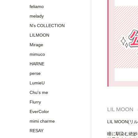
feliamo
melady
N's COLLECTION
LILMOON
Mirage
mimuco
HARNE
perse
LumieU
Chu's me
Flurry
LIL MOON
EverColor
mimi charme
LIL MOO
RESAY
瞳に馴染む絶妙