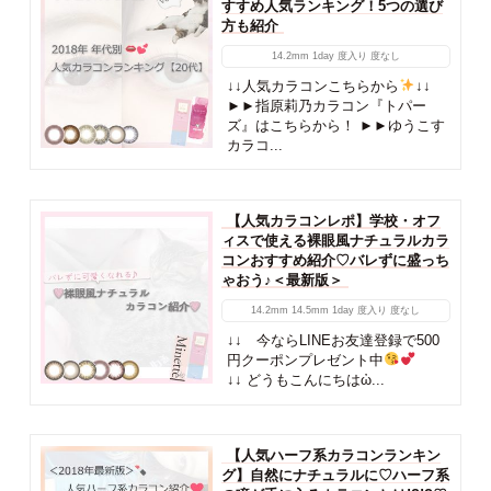
すすめ人気ランキング！5つの選び
方も紹介
14.2mm
1day
度入り
度なし
↓↓人気カラコンこちらから
↓↓
►►指原莉乃カラコン『トパー
ズ』はこちらから！ ►►ゆうこす
カラコ...
【人気カラコンレポ】学校・オフ
ィスで使える裸眼風ナチュラルカラ
コンおすすめ紹介♡バレずに盛っち
ゃおう♪＜最新版＞
14.2mm
14.5mm
1day
度入り
度なし
↓↓ 今ならLINEお友達登録で500
円クーポンプレゼント中
↓↓ どうもこんにちはὠ...
【人気ハーフ系カラコンランキン
グ】自然にナチュラルに♡ハーフ系