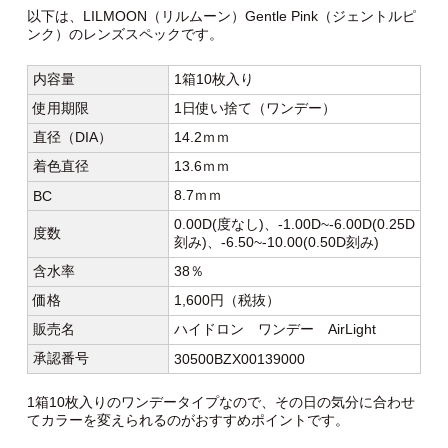
以下は、LILMOON（リルムーン）Gentle Pink（ジェントルピ
ンク）のレンズスペックです。
内容量
1箱10枚入り
使用期限
1日使い捨て（ワンデー）
直径（DIA）
14.2ｍｍ
着色直径
13.6ｍｍ
8.7ｍｍ
BC
0.00D(度なし)、-1.00D~-6.00D(0.25D
度数
刻み)、-6.50~-10.00(0.50D刻み)
含水率
38％
価格
1,600円（税抜）
販売名
ハイドロン ワンデー AirLight
承認番号
30500BZX00139000
1箱10枚入りのワンデータイプなので、その日の気分に合わせ
てカラーを変えられるのがおすすめポイントです。