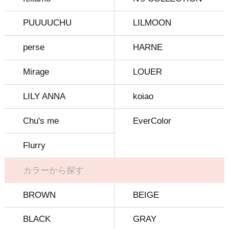
PUUUUCHU
LILMOON
perse
HARNE
Mirage
LOUER
LILY ANNA
koiao
Chu's me
EverColor
Flurry
カラーから探す
BROWN
BEIGE
BLACK
GRAY