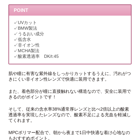
POINT
✓UVカット
✓BMW製法
✓うるおい成分
✓低含水
✓非イオン性
✓MCHA製法
✓酸素透過率 DK/t:45
肌や瞳に有害な紫外線をしっかりカットするうえに、汚れがつ
きにくい非イオン性レンズで快適に装用できます。
また、着色部分が瞳に直接触れない構造なので、安全に装用で
きるのがポイントです！
そして、従来の含水率38%通常厚レンズと比べ2倍以上の酸素
透過率を実現したレンズなので、酸素不足による充血を軽減し
てくれます。
MPCポリマー配合で、朝から夜まで1日中快適な着け心地なの
もおすすめポイント。