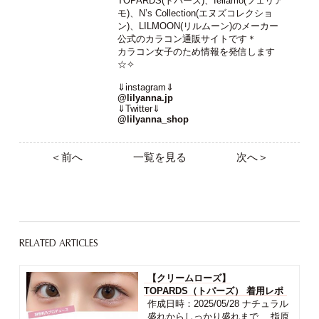
TOPARDS(トパーズ)、feliamo(フェリア
モ)、N’s Collection(エヌズコレクショ
ン)、LILMOON(リルムーン)のメーカー
公式のカラコン通販サイトです＊
カラコン女子のため情報を発信します
☆✧
⇓instagram⇓
@lilyanna.jp
⇓Twitter⇓
@lilyanna_shop
＜前へ
一覧を見る
次へ＞
RELATED ARTICLES
【クリームローズ】
TOPARDS（トパーズ） 着用レポ
作成日時：2025/05/28 ナチュラル
盛れからしっかり盛れまで、 指原