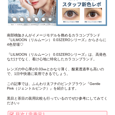
南部桃伽さんがイメージモデルを務めるカラコンブランド
『LILMOON（リルムーン） 0.03ZEROシリーズ』からさらに
4色登場♡
『LILMOON（リルムーン） 0.03ZEROシリーズ』は、高発色
なだけでなく、着け心地に特化したカラコンブランド。
レンズの中心厚が0.03㎜とかなり薄く、酸素透過率も高いの
で、1日中快適に装用できるでしょう。
この記事では、ふんわり太フチのピンクブラウン『Gentle
Pink（ジェントルピンク）』を紹介します。
黒目と茶目の装用比較も行っているのでぜひ参考にしてみてく
ださい♪
目次
[
非表示
]