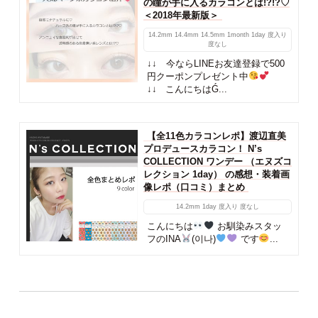
の瞳が手に入るカラコンとは!?!?♡
＜2018年最新版＞
14.2mm
14.4mm
14.5mm
1month
1day
度入り
度なし
↓↓ 今ならLINEお友達登録で500
円クーポンプレゼント中
↓↓ こんにちはǴ...
【全11色カラコンレポ】渡辺直美
プロデュースカラコン！ N’s
COLLECTION ワンデー （エヌズコ
レクション 1day） の感想・装着画
像レポ（口コミ）まとめ
14.2mm
1day
度入り
度なし
こんにちは
お馴染みスタッ
フのINA
(이나)
です
...