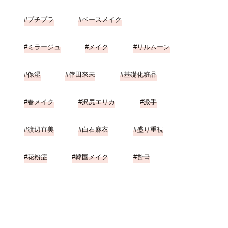
プチプラ
ベースメイク
ミラージュ
メイク
リルムーン
保湿
倖田來未
基礎化粧品
春メイク
沢尻エリカ
派手
渡辺直美
白石麻衣
盛り重視
花粉症
韓国メイク
한국