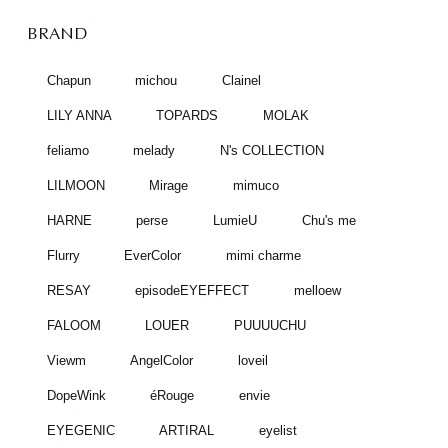
BRAND
Chapun
michou
Clainel
LILY ANNA
TOPARDS
MOLAK
feliamo
melady
N's COLLECTION
LILMOON
Mirage
mimuco
HARNE
perse
LumieU
Chu's me
Flurry
EverColor
mimi charme
RESAY
episodeEYEFFECT
melloew
FALOOM
LOUER
PUUUUCHU
Viewm
AngelColor
loveil
DopeWink
éRouge
envie
EYEGENIC
ARTIRAL
eyelist