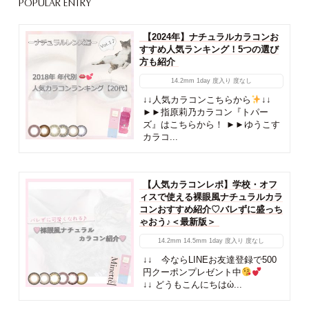
POPULAR ENTRY
【2024年】ナチュラルカラコンお
すすめ人気ランキング！5つの選び
方も紹介
14.2mm
1day
度入り
度なし
↓↓人気カラコンこちらから
↓↓
►►指原莉乃カラコン『トパー
ズ』はこちらから！ ►►ゆうこす
カラコ...
【人気カラコンレポ】学校・オフ
ィスで使える裸眼風ナチュラルカラ
コンおすすめ紹介♡バレずに盛っち
ゃおう♪＜最新版＞
14.2mm
14.5mm
1day
度入り
度なし
↓↓ 今ならLINEお友達登録で500
円クーポンプレゼント中
↓↓ どうもこんにちはὠ...