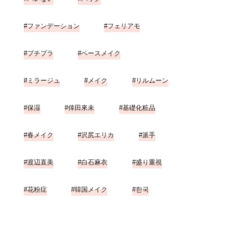
ファンデーション
フェリアモ
プチプラ
ベースメイク
ミラージュ
メイク
リルムーン
保湿
倖田來未
基礎化粧品
春メイク
沢尻エリカ
派手
渡辺直美
白石麻衣
盛り重視
花粉症
韓国メイク
한국