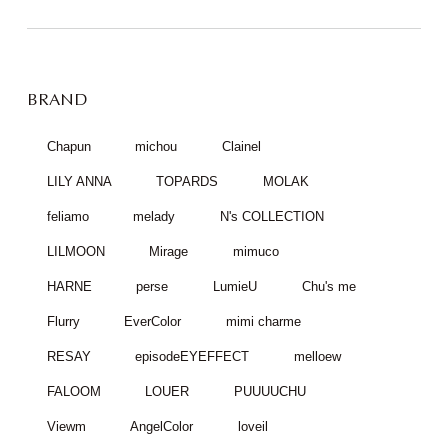
BRAND
Chapun
michou
Clainel
LILY ANNA
TOPARDS
MOLAK
feliamo
melady
N's COLLECTION
LILMOON
Mirage
mimuco
HARNE
perse
LumieU
Chu's me
Flurry
EverColor
mimi charme
RESAY
episodeEYEFFECT
melloew
FALOOM
LOUER
PUUUUCHU
Viewm
AngelColor
loveil