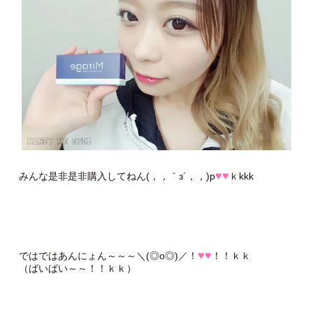
♥♥
みんな是非是非購入してねん(，，｀з´，，)p
ｋkkk
♥♥
ではではあんにょん～～～＼(◎o◎)／！
！！ｋｋ
（ばいばい～～！！ｋｋ）