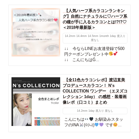
【人気ハーフ系カラコンランキン
グ】自然にナチュラルに♡ハーフ系
の瞳が手に入るカラコンとは!?!?♡
＜2018年最新版＞
14.2mm
14.4mm
14.5mm
1month
1day
度入り
度なし
↓↓ 今ならLINEお友達登録で500
円クーポンプレゼント中
↓↓ こんにちはǴ...
【全11色カラコンレポ】渡辺直美
プロデュースカラコン！ N’s
COLLECTION ワンデー （エヌズコ
レクション 1day） の感想・装着画
像レポ（口コミ）まとめ
14.2mm
1day
度入り
度なし
こんにちは
お馴染みスタッ
フのINA
(이나)
です
...