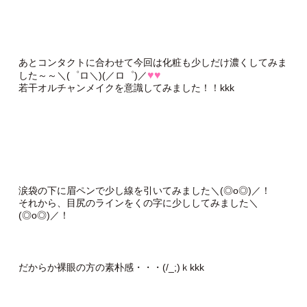
あとコンタクトに合わせて今回は化粧も少しだけ濃くしてみま
♥♥
した～～＼(゜ロ＼)(／ロ゜)／
若干オルチャンメイクを意識してみました！！kkk
涙袋の下に眉ペンで少し線を引いてみました＼(◎o◎)／！
それから、目尻のラインをくの字に少ししてみました＼
(◎o◎)／！
だからか裸眼の方の素朴感・・・(/_;)ｋkkk