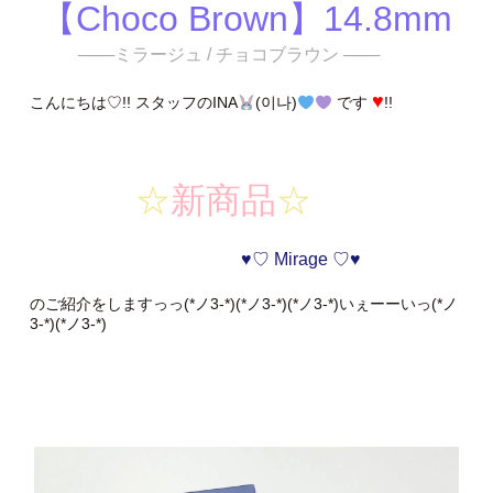
【Choco Brown】14.8mm
───ミラージュ / チョコブラウン ───
♥
こんにちは♡!! スタッフのINA
(이나)
です
!!
☆
新商品
☆
♥♡ Mirage ♡♥
のご紹介をしますっっ(*ノ3-*)(*ノ3-*)(*ノ3-*)いぇーーいっ(*ノ
3-*)(*ノ3-*)