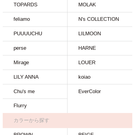
TOPARDS
MOLAK
feliamo
N's COLLECTION
PUUUUCHU
LILMOON
perse
HARNE
Mirage
LOUER
LILY ANNA
koiao
Chu's me
EverColor
Flurry
カラーから探す
BROWN
BEIGE