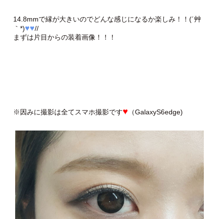
14.8mmで縁が大きいのでどんな感じになるか楽しみ！！(´艸
♥♥
｀*)
//
まずは片目からの装着画像！！！
♥
※因みに撮影は全てスマホ撮影です
（GalaxyS6edge)