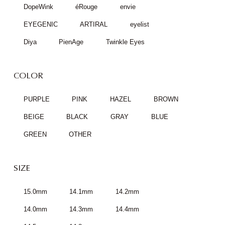
DopeWink
éRouge
envie
EYEGENIC
ARTIRAL
eyelist
Diya
PienAge
Twinkle Eyes
COLOR
PURPLE
PINK
HAZEL
BROWN
BEIGE
BLACK
GRAY
BLUE
GREEN
OTHER
SIZE
15.0mm
14.1mm
14.2mm
14.0mm
14.3mm
14.4mm