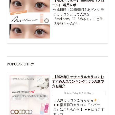
【モカパウダー】 melloew（メロ
ール） 着用レポ
作成日時：2025/05/14 あざといモ
テカラコンとして人気な
『melloew』♡ 『めるる』こと生
見愛瑠ちゃんが...
POPULAR ENTRY
【2024年】ナチュラルカラコンお
すすめ人気ランキング！5つの選び
方も紹介
14.2mm
1day
度入り
度なし
↓↓人気カラコンこちらから
↓↓
►►指原莉乃カラコン『トパー
ズ』はこちらから！ ►►ゆうこす
カラコ...