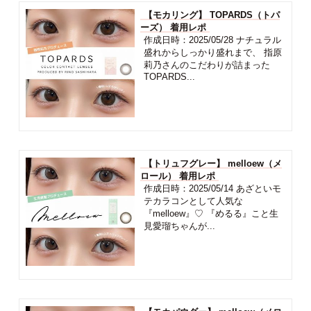
【モカリング】 TOPARDS（トパ
ーズ） 着用レポ
作成日時：2025/05/28 ナチュラル
盛れからしっかり盛れまで、 指原
莉乃さんのこだわりが詰まった
TOPARDS...
【トリュフグレー】 melloew（メ
ロール） 着用レポ
作成日時：2025/05/14 あざといモ
テカラコンとして人気な
『melloew』♡ 『めるる』こと生
見愛瑠ちゃんが...