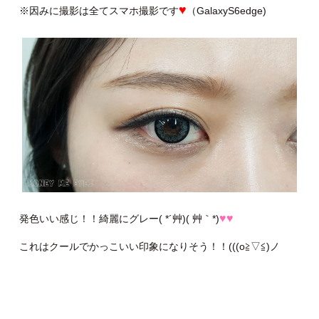
♥
※因みに撮影は全てスマホ撮影です
（GalaxyS6edge)
♥♥
発色いい感じ！！綺麗にグレー( *´艸)( 艸｀*)
これはクールでかっこいい印象になりそう！！(((o≧▽≦)ノ