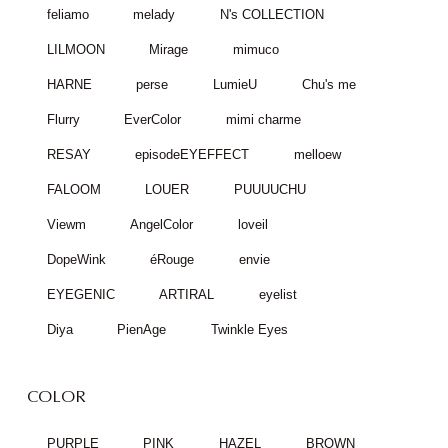
feliamo
melady
N's COLLECTION
LILMOON
Mirage
mimuco
HARNE
perse
LumieU
Chu's me
Flurry
EverColor
mimi charme
RESAY
episodeEYEFFECT
melloew
FALOOM
LOUER
PUUUUCHU
Viewm
AngelColor
loveil
DopeWink
éRouge
envie
EYEGENIC
ARTIRAL
eyelist
Diya
PienAge
Twinkle Eyes
COLOR
PURPLE
PINK
HAZEL
BROWN