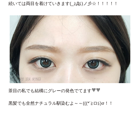
続いては両目を着けていきます(_≧Д≦)ノ彡☆！！！！！
♥♥
茶目の私でも結構にグレーの発色でてます
黒髪でも全然ナチュラル馴染むよ～～(((*´≧ロ≦)σ！！