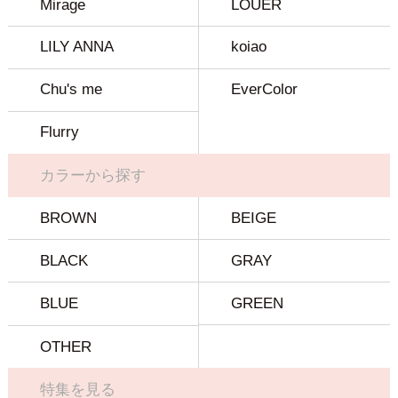
Mirage
LOUER
LILY ANNA
koiao
Chu's me
EverColor
Flurry
カラーから探す
BROWN
BEIGE
BLACK
GRAY
BLUE
GREEN
OTHER
特集を見る