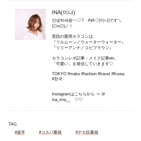
INA(이나)
안녕하세용~~♡? INA♡(이나)です＼
(◎o◎)／！
普段の愛用カラコンは、
『リルムーン／ウォーターウォーター』
『リリーアンナ／コピブラウン』
カラコンレポ記事・メイク記事etc..
「可愛い」を発信していきます♡
TOKYO #make #fashion #travel #Korea
#한국
Instagramはこちらから ⇒
＠
ina_rina__
♡♡
TAG
#派手
#コスパ重視
#デカ目重視