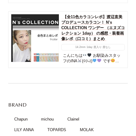
【全11色カラコンレポ】渡辺直美
プロデュースカラコン！ N’s
COLLECTION ワンデー （エヌズコ
レクション 1day） の感想・装着画
像レポ（口コミ）まとめ
14.2mm
1day
度入り
度なし
こんにちは
お馴染みスタッ
フのINA
(이나)
です
...
BRAND
Chapun
michou
Clainel
LILY ANNA
TOPARDS
MOLAK