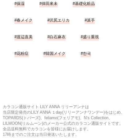
保湿
倖田來未
基礎化粧品
春メイク
沢尻エリカ
派手
渡辺直美
白石麻衣
盛り重視
花粉症
韓国メイク
한국
カラコン通販サイト LILY ANNA リリーアンナは
当店限定発売のLILY ANNA １day(リリーアンナワンデー)をはじめ、
TOPARDS(トパーズ)、feliamo(フェリアモ)、N’s Collection、
LILMOON(リルムーン)のメーカー公式のカラコン通販サイトです。
全品送料無料でカラコンを皆様にお届けします。
17時までのご注文は当日発送いたします。