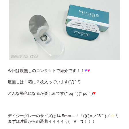
♥
♥
今回は度無しのコンタクトで紹介です！！
度無しは１箱に２枚入っています(´Д｀*)ゞ
♥
どんな発色になるか楽しみです(*´pq｀)(*´pq｀)
☆
デイジーグレーのサイズは14.5mm～！！((((ｏノ´3｀)ノ
ミ
まずは片目からの装着ぅぅぅぅう(￣∀￣*)！！！