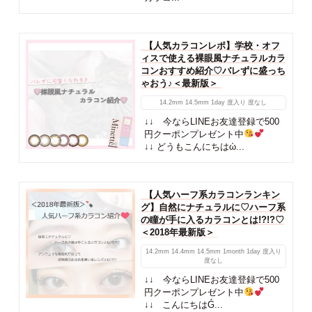
【人気カラコンレポ】学校・オフ
ィスで使える裸眼風ナチュラルカラ
コンおすすめ紹介♡バレずに盛っち
ゃおう♪＜最新版＞
14.2mm
14.5mm
1day
度入り
度なし
↓↓ 今ならLINEお友達登録で500
円クーポンプレゼント中
↓↓ どうもこんにちはὠ...
【人気ハーフ系カラコンランキン
グ】自然にナチュラルに♡ハーフ系
の瞳が手に入るカラコンとは!?!?♡
＜2018年最新版＞
14.2mm
14.4mm
14.5mm
1month
1day
度入り
度なし
↓↓ 今ならLINEお友達登録で500
円クーポンプレゼント中
↓↓ こんにちはǴ...