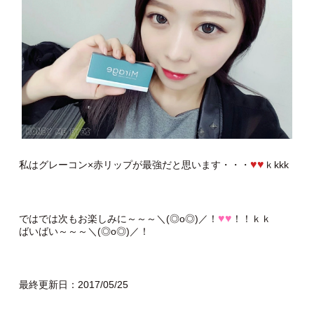
♥♥
私はグレーコン×赤リップが最強だと思います・・・
ｋkkk
♥♥
ではでは次もお楽しみに～～～＼(◎o◎)／！
！！ｋｋ
ばいばい～～～＼(◎o◎)／！
最終更新日：2017/05/25