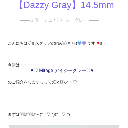
【Dazzy Gray】14.5mm
───ミラージュ / デイジーグレー ───
♥
こんにちは♡!! スタッフのINA
(이나)
です
!!
今回は・・・
♥♡ Mirage デイジーグレー♡♥
のご紹介をしますっっ＼(◎o◎)／！♡
まずは開封開封～(*｀▽´*)(*｀▽´*)！！！