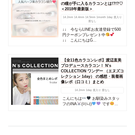
の瞳が手に入るカラコンとは!?!?♡
＜2018年最新版＞
14.2mm
14.4mm
14.5mm
1month
1day
度入り
度なし
↓↓ 今ならLINEお友達登録で500
円クーポンプレゼント中
↓↓ こんにちはǴ...
【全11色カラコンレポ】渡辺直美
プロデュースカラコン！ N’s
COLLECTION ワンデー （エヌズコ
レクション 1day） の感想・装着画
像レポ（口コミ）まとめ
14.2mm
1day
度入り
度なし
こんにちは
お馴染みスタッ
フのINA
(이나)
です
...