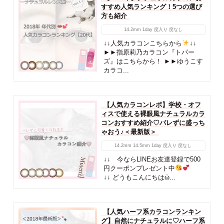
すすめ人気ランキング！5つの選び
方も紹介
14.2mm
1day
度入り
度なし
↓↓人気カラコンこちらから
↓↓
►►指原莉乃カラコン『トパー
ズ』はこちらから！ ►►ゆうこす
カラコ...
【人気カラコンレポ】学校・オフ
ィスで使える裸眼風ナチュラルカラ
コンおすすめ紹介♡バレずに盛っち
ゃおう♪＜最新版＞
14.2mm
14.5mm
1day
度入り
度なし
↓↓ 今ならLINEお友達登録で500
円クーポンプレゼント中
↓↓ どうもこんにちはὠ...
【人気ハーフ系カラコンランキン
グ】自然にナチュラルに♡ハーフ系