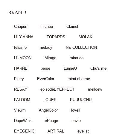
BRAND
Chapun
michou
Clainel
LILY ANNA
TOPARDS
MOLAK
feliamo
melady
N's COLLECTION
LILMOON
Mirage
mimuco
HARNE
perse
LumieU
Chu's me
Flurry
EverColor
mimi charme
RESAY
episodeEYEFFECT
melloew
FALOOM
LOUER
PUUUUCHU
Viewm
AngelColor
loveil
DopeWink
éRouge
envie
EYEGENIC
ARTIRAL
eyelist