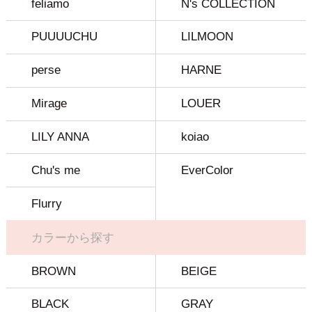
feliamo
N's COLLECTION
PUUUUCHU
LILMOON
perse
HARNE
Mirage
LOUER
LILY ANNA
koiao
Chu's me
EverColor
Flurry
カラーから探す
BROWN
BEIGE
BLACK
GRAY