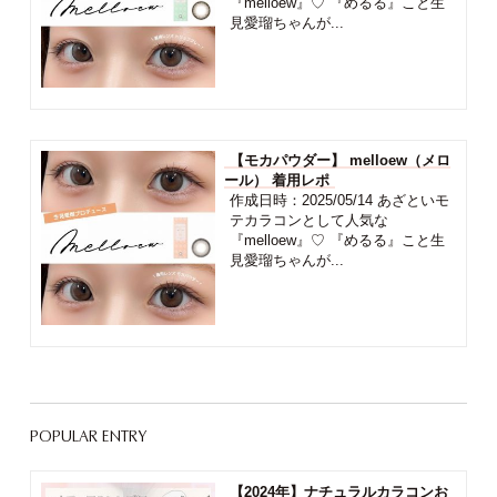
『melloew』♡ 『めるる』こと生
見愛瑠ちゃんが...
【モカパウダー】 melloew（メロ
ール） 着用レポ
作成日時：2025/05/14 あざといモ
テカラコンとして人気な
『melloew』♡ 『めるる』こと生
見愛瑠ちゃんが...
POPULAR ENTRY
【2024年】ナチュラルカラコンお