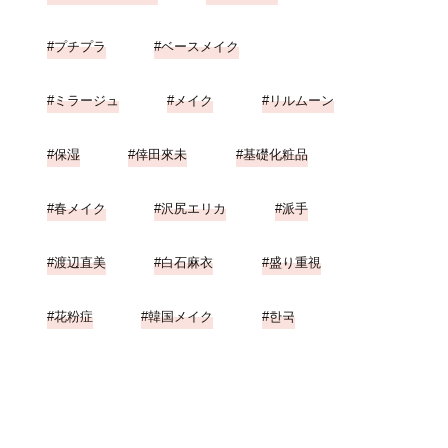
プチプラ
ベースメイク
ミラージュ
メイク
リルムーン
保湿
倖田來未
基礎化粧品
春メイク
沢尻エリカ
派手
渡辺直美
白石麻衣
盛り重視
花粉症
韓国メイク
한국