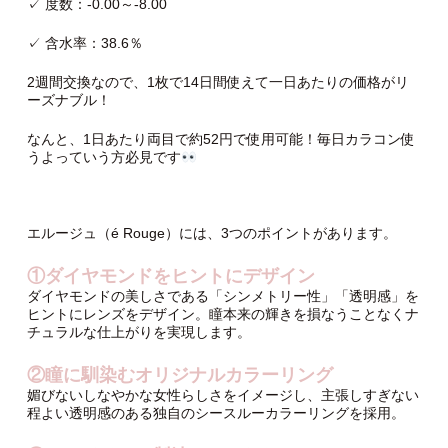
✓ 度数：-0.00～-8.00
✓ 含水率：38.6％
2週間交換なので、1枚で14日間使えて一日あたりの価格がリ
ーズナブル！
なんと、1日あたり両目で約52円で使用可能！毎日カラコン使
うよっていう方必見です
エルージュ（é Rouge）には、3つのポイントがあります。
①ダイヤモンドをヒントにデザイン
ダイヤモンドの美しさである「シンメトリー性」「透明感」を
ヒントにレンズをデザイン。瞳本来の輝きを損なうことなくナ
チュラルな仕上がりを実現します。
②瞳に馴染むオリジナルカラーリング
媚びないしなやかな女性らしさをイメージし、主張しすぎない
程よい透明感のある独自のシースルーカラーリングを採用。