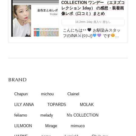
COLLECTION ワンデー （エヌズコ
レクション 1day） の感想・装着画
像レポ（口コミ）まとめ
14.2mm
1day
度入り
度なし
こんにちは
お馴染みスタッ
フのINA
(이나)
です
...
BRAND
Chapun
michou
Clainel
LILY ANNA
TOPARDS
MOLAK
feliamo
melady
N's COLLECTION
LILMOON
Mirage
mimuco