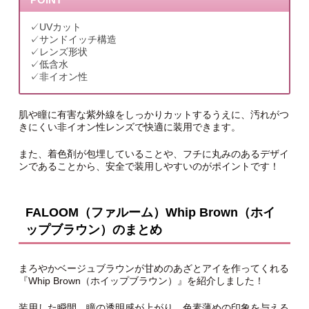
✓UVカット
✓サンドイッチ構造
✓レンズ形状
✓低含水
✓非イオン性
肌や瞳に有害な紫外線をしっかりカットするうえに、汚れがつ
きにくい非イオン性レンズで快適に装用できます。
また、着色剤が包埋していることや、フチに丸みのあるデザイ
ンであることから、安全で装用しやすいのがポイントです！
FALOOM（ファルーム）Whip Brown（ホイ
ップブラウン）のまとめ
まろやかベージュブラウンが甘めのあざとアイを作ってくれる
『Whip Brown（ホイップブラウン）』を紹介しました！
装用した瞬間、瞳の透明感が上がり、色素薄めの印象を与える