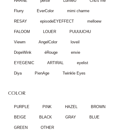
HARNE
perse
LumieU
Chu's me
Flurry
EverColor
mimi charme
RESAY
episodeEYEFFECT
melloew
FALOOM
LOUER
PUUUUCHU
Viewm
AngelColor
loveil
DopeWink
éRouge
envie
EYEGENIC
ARTIRAL
eyelist
Diya
PienAge
Twinkle Eyes
COLOR
PURPLE
PINK
HAZEL
BROWN
BEIGE
BLACK
GRAY
BLUE
GREEN
OTHER