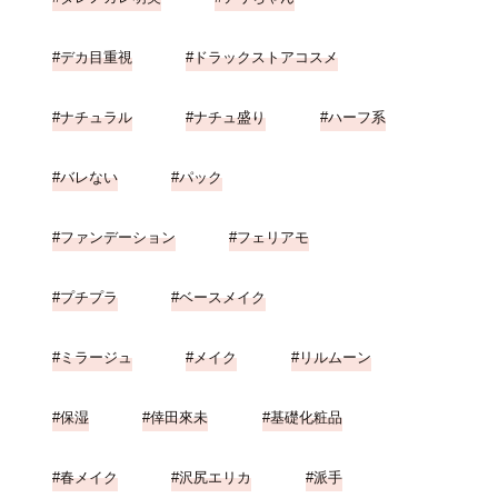
デカ目重視
ドラックストアコスメ
ナチュラル
ナチュ盛り
ハーフ系
バレない
パック
ファンデーション
フェリアモ
プチプラ
ベースメイク
ミラージュ
メイク
リルムーン
保湿
倖田來未
基礎化粧品
春メイク
沢尻エリカ
派手