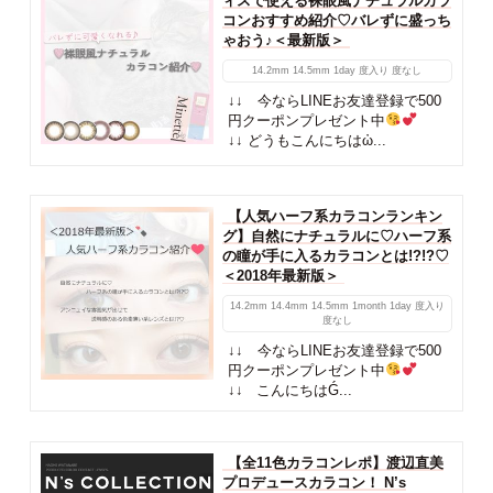
ィスで使える裸眼風ナチュラルカラ
コンおすすめ紹介♡バレずに盛っち
ゃおう♪＜最新版＞
14.2mm
14.5mm
1day
度入り
度なし
↓↓ 今ならLINEお友達登録で500
円クーポンプレゼント中
↓↓ どうもこんにちはὠ...
【人気ハーフ系カラコンランキン
グ】自然にナチュラルに♡ハーフ系
の瞳が手に入るカラコンとは!?!?♡
＜2018年最新版＞
14.2mm
14.4mm
14.5mm
1month
1day
度入り
度なし
↓↓ 今ならLINEお友達登録で500
円クーポンプレゼント中
↓↓ こんにちはǴ...
【全11色カラコンレポ】渡辺直美
プロデュースカラコン！ N’s