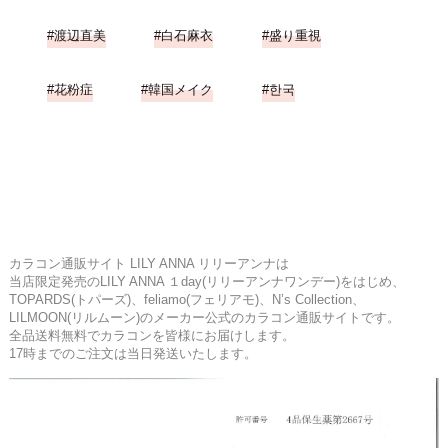
渡辺直美
白石麻衣
盛り重視
花粉症
韓国メイク
한국
カラコン通販サイト LILY ANNA リリーアンナは
当店限定発売のLILY ANNA １day(リリーアンナワンデー)をはじめ、
TOPARDS(トパーズ)、feliamo(フェリアモ)、N’s Collection、
LILMOON(リルムーン)のメーカー公式のカラコン通販サイトです。
全品送料無料でカラコンを皆様にお届けします。
17時までのご注文は当日発送いたします。