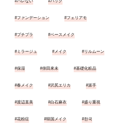
バレない
パック
ファンデーション
フェリアモ
プチプラ
ベースメイク
ミラージュ
メイク
リルムーン
保湿
倖田來未
基礎化粧品
春メイク
沢尻エリカ
派手
渡辺直美
白石麻衣
盛り重視
花粉症
韓国メイク
한국