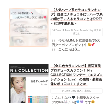
【人気ハーフ系カラコンランキン
グ】自然にナチュラルに♡ハーフ系
の瞳が手に入るカラコンとは!?!?♡
＜2018年最新版＞
14.2mm
14.4mm
14.5mm
1month
1day
度入り
度なし
↓↓ 今ならLINEお友達登録で500
円クーポンプレゼント中
↓↓ こんにちはǴ...
【全11色カラコンレポ】渡辺直美
プロデュースカラコン！ N’s
COLLECTION ワンデー （エヌズコ
レクション 1day） の感想・装着画
像レポ（口コミ）まとめ
14.2mm
1day
度入り
度なし
こんにちは
お馴染みスタッ
フのINA
(이나)
です
...