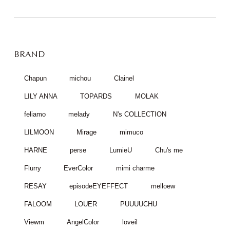
BRAND
Chapun
michou
Clainel
LILY ANNA
TOPARDS
MOLAK
feliamo
melady
N's COLLECTION
LILMOON
Mirage
mimuco
HARNE
perse
LumieU
Chu's me
Flurry
EverColor
mimi charme
RESAY
episodeEYEFFECT
melloew
FALOOM
LOUER
PUUUUCHU
Viewm
AngelColor
loveil