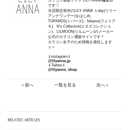
カラコン通販サイト LILY ANNA編集部
です♡
当店限定発売のLILY ANNA １day(リリー
アンナワンデー)をはじめ、
TOPARDS(トパーズ)、feliamo(フェリア
モ)、N’s Collection(エヌズコレクショ
ン)、LILMOON(リルムーン)のメーカー
公式のカラコン通販サイトです＊
カラコン女子のため情報を発信します
☆✧
⇓instagram⇓
@lilyanna.jp
⇓Twitter⇓
@lilyanna_shop
＜前へ
一覧を見る
次へ＞
RELATED ARTICLES