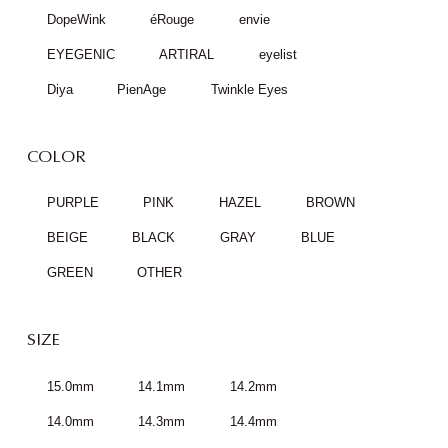
DopeWink
éRouge
envie
EYEGENIC
ARTIRAL
eyelist
Diya
PienAge
Twinkle Eyes
COLOR
PURPLE
PINK
HAZEL
BROWN
BEIGE
BLACK
GRAY
BLUE
GREEN
OTHER
SIZE
15.0mm
14.1mm
14.2mm
14.0mm
14.3mm
14.4mm