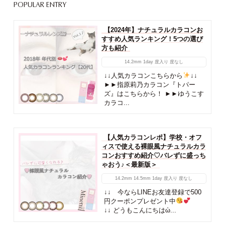
POPULAR ENTRY
【2024年】ナチュラルカラコンお
すすめ人気ランキング！5つの選び
方も紹介
14.2mm
1day
度入り
度なし
↓↓人気カラコンこちらから
↓↓
►►指原莉乃カラコン『トパー
ズ』はこちらから！ ►►ゆうこす
カラコ...
【人気カラコンレポ】学校・オフ
ィスで使える裸眼風ナチュラルカラ
コンおすすめ紹介♡バレずに盛っち
ゃおう♪＜最新版＞
14.2mm
14.5mm
1day
度入り
度なし
↓↓ 今ならLINEお友達登録で500
円クーポンプレゼント中
↓↓ どうもこんにちはὠ...