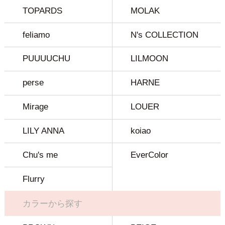
TOPARDS
MOLAK
feliamo
N's COLLECTION
PUUUUCHU
LILMOON
perse
HARNE
Mirage
LOUER
LILY ANNA
koiao
Chu's me
EverColor
Flurry
カラーから探す