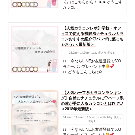
ズ』はこちらから！ ►►ゆうこす
カラコ...
【人気カラコンレポ】学校・オフ
ィスで使える裸眼風ナチュラルカラ
コンおすすめ紹介♡バレずに盛っち
ゃおう♪＜最新版＞
14.2mm
14.5mm
1day
度入り
度なし
↓↓ 今ならLINEお友達登録で500
円クーポンプレゼント中
↓↓ どうもこんにちはὠ...
【人気ハーフ系カラコンランキン
グ】自然にナチュラルに♡ハーフ系
の瞳が手に入るカラコンとは!?!?♡
＜2018年最新版＞
14.2mm
14.4mm
14.5mm
1month
1day
度入り
度なし
↓↓ 今ならLINEお友達登録で500
円クーポンプレゼント中