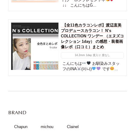
↓↓ こんにちはǴ...
【全11色カラコンレポ】渡辺直美
プロデュースカラコン！ N’s
COLLECTION ワンデー （エヌズコ
レクション 1day） の感想・装着画
像レポ（口コミ）まとめ
14.2mm
1day
度入り
度なし
こんにちは
お馴染みスタッ
フのINA
(이나)
です
...
BRAND
Chapun
michou
Clainel