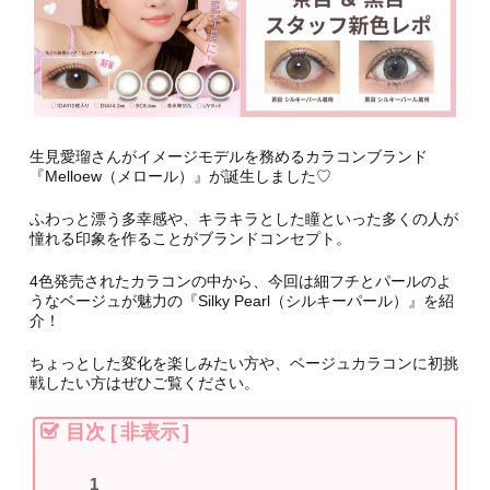
生見愛瑠さんがイメージモデルを務めるカラコンブランド
『Melloew（メロール）』が誕生しました♡
ふわっと漂う多幸感や、キラキラとした瞳といった多くの人が
憧れる印象を作ることがブランドコンセプト。
4色発売されたカラコンの中から、今回は細フチとパールのよ
うなベージュが魅力の『Silky Pearl（シルキーパール）』を紹
介！
ちょっとした変化を楽しみたい方や、ベージュカラコンに初挑
戦したい方はぜひご覧ください。
目次
[
非表示
]