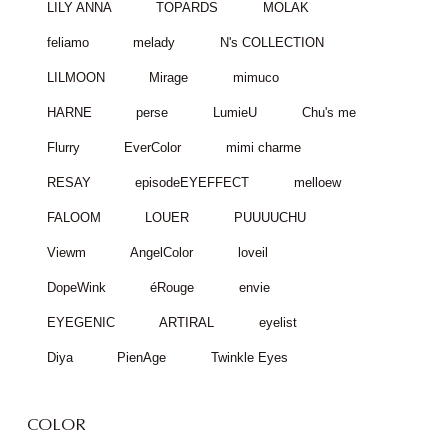
LILY ANNA
TOPARDS
MOLAK
feliamo
melady
N's COLLECTION
LILMOON
Mirage
mimuco
HARNE
perse
LumieU
Chu's me
Flurry
EverColor
mimi charme
RESAY
episodeEYEFFECT
melloew
FALOOM
LOUER
PUUUUCHU
Viewm
AngelColor
loveil
DopeWink
éRouge
envie
EYEGENIC
ARTIRAL
eyelist
Diya
PienAge
Twinkle Eyes
COLOR