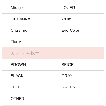
Mirage
LOUER
LILY ANNA
koiao
Chu's me
EverColor
Flurry
カラーから探す
BROWN
BEIGE
BLACK
GRAY
BLUE
GREEN
OTHER