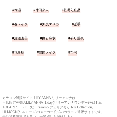
保湿
倖田來未
基礎化粧品
春メイク
沢尻エリカ
派手
渡辺直美
白石麻衣
盛り重視
花粉症
韓国メイク
한국
カラコン通販サイト LILY ANNA リリーアンナは
当店限定発売のLILY ANNA １day(リリーアンナワンデー)をはじめ、
TOPARDS(トパーズ)、feliamo(フェリアモ)、N’s Collection、
LILMOON(リルムーン)のメーカー公式のカラコン通販サイトです。
全品送料無料でカラコンを皆様にお届けします。