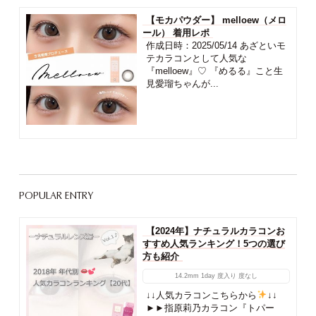
【モカパウダー】 melloew（メロ
ール） 着用レポ
作成日時：2025/05/14 あざといモ
テカラコンとして人気な
『melloew』♡ 『めるる』こと生
見愛瑠ちゃんが...
POPULAR ENTRY
【2024年】ナチュラルカラコンお
すすめ人気ランキング！5つの選び
方も紹介
14.2mm
1day
度入り
度なし
↓↓人気カラコンこちらから
↓↓
►►指原莉乃カラコン『トパー