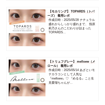
【モカリング】 TOPARDS（トパ
ーズ） 着用レポ
作成日時：2025/05/28 ナチュラル
盛れからしっかり盛れまで、 指原
莉乃さんのこだわりが詰まった
TOPARDS...
【トリュフグレー】 melloew（メ
ロール） 着用レポ
作成日時：2025/05/14 あざといモ
テカラコンとして人気な
『melloew』♡ 『めるる』こと生
見愛瑠ちゃんが...