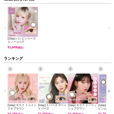
[1day] バンビシリーズ
スノーココア
¥
1,848
(税込)
ランキング
1
2
3
4
[1day] モラク トゥイン
[1day] トパーズ デート
[1day] モラク ドーリッ
[1day] ミ
クルブラウン
トパーズ
シュブラウン
ピンムーン