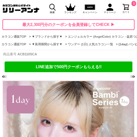
0
カート
検索
ランキング
キャンペーン
マイページ
最大2,300円分のクーポンを会員登録してCHECK ▶
カラコン通販TOP
▼ブランドから探す▼
エンジェルカラー (AngelColor) カラコン - 益若
カラコン通販TOP
▼装用期間から探す▼
ワンデー (1日) 人気カラコン一覧
[1day] 
商品番号
ACB110SCA
LINE追加で500円クーポンもらえる!!