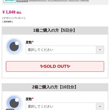
送料無料
¥
1,848
税込
[
17
ポイントプレゼント ]
送料無料
1箱ご購入の方【5日分】
度数
(必
須)
✨SOLD OUT✨
2箱ご購入の方【10日分】
度数
(必
須)