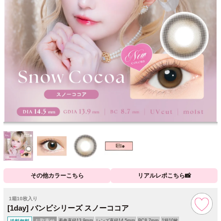
その他カラーこちら
リアルレポこちら📸
1箱10枚入り
[1day] バンビシリーズ スノーココア
お取寄せ
着色直径13.9mm
レンズ直径14.5mm
BC8.7mm
1箱10枚