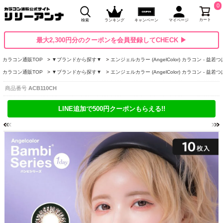
0
カート
検索
ランキング
キャンペーン
マイページ
最大2,300円分のクーポンを会員登録してCHECK ▶
カラコン通販TOP
▼ブランドから探す▼
エンジェルカラー (AngelColor) カラコン - 益若
カラコン通販TOP
▼ブランドから探す▼
エンジェルカラー (AngelColor) カラコン - 益若
商品番号
ACB110CH
LINE追加で500円クーポンもらえる!!