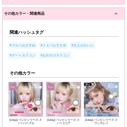
その他カラー・関連商品
関連ハッシュタグ
,
,
,
#ブルベおすすめ
#イエベおすすめ
#大人かわいい
,
#デートカラコン
#お出かけカラコン
その他カラー
[1day] バンビシリーズ ス
[1day] バンビシリーズ ス
[1day] バンビシリーズ ス
ノーパープル
ノーココア
ワングレー