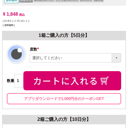
送料無料
¥
1,848
税込
[
17
ポイントプレゼント ]
送料無料
1箱ご購入の方【5日分】
度数
(必
須)
数量
アプリダウンロードで1,000円分のクーポンGET
2箱ご購入の方【10日分】