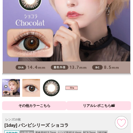
その他カラーこちら
リアルレポこちら📸
レンズ10枚
[1day] バンビシリーズ ショコラ
お取寄せ
着色直径13.7mm
レンズ直径14.4mm
BC8.5mm
1箱10枚