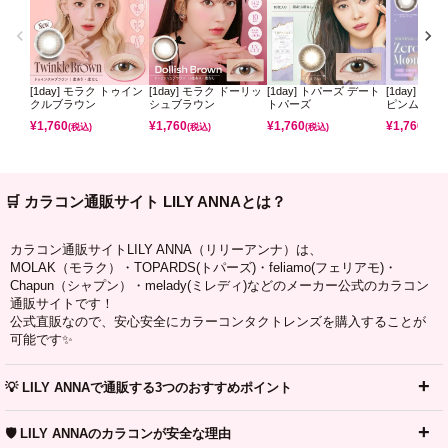
[1day] モラク トゥイン
[1day] モラク ドーリッ
[1day] トパーズ デート
[1day] ミ
クルブラウン
シュブラウン
トパーズ
ピンムーン
¥
1,760
¥
1,760
¥
1,760
¥
1,760
(税込)
(税込)
(税込)
(税込)
🛒 カラコン通販サイト LILY ANNAとは？
カラコン通販サイトLILY ANNA（リリーアンナ）は、
MOLAK（モラク）・TOPARDS(トパーズ)・feliamo(フェリアモ)・
Chapun（シャプン）・melady(ミレディ)などのメーカー公式のカラコン
通販サイトです！
公式直販なので、安心安全にカラーコンタクトレンズを購入することが
可能です✨
💡 LILY ANNAで通販する3つのおすすめポイント
🛡️ LILY ANNAのカラコンが安全な理由