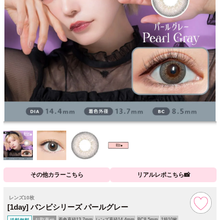
その他カラーこちら
リアルレポこちら📸
レンズ10枚
[1day] バンビシリーズ パールグレー
お取寄せ
着色直径13.7mm
レンズ直径14.4mm
BC8.5mm
1箱10枚