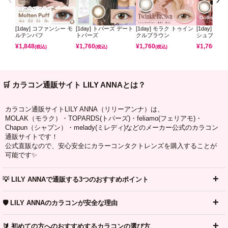
[1day] コファンシー モ
[1day] トパーズ デート
[1day] モラク トゥイン
[1day] モ
ルテンパフ
トパーズ
クルブラウン
シュブラウ
¥
1,848
¥
1,760
¥
1,760
¥
1,760
(税込)
(税込)
(税込)
(税込)
🛒 カラコン通販サイト LILY ANNAとは？
カラコン通販サイトLILY ANNA（リリーアンナ）は、
MOLAK（モラク）・TOPARDS(トパーズ)・feliamo(フェリアモ)・
Chapun（シャプン）・melady(ミレディ)などのメーカー公式のカラコン
通販サイトです！
公式直販なので、安心安全にカラーコンタクトレンズを購入することが
可能です✨
💡 LILY ANNAで通販する3つのおすすめポイント
🛡️ LILY ANNAのカラコンが安全な理由
🔰 初めての方へのおすすめするカラコンの選び方