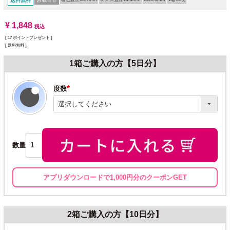
送料無料
¥
1,848
税込
[
17
ポイントプレゼント ]
送料無料
1箱ご購入の方【5日分】
度数
(必
須)
数量
アプリダウンロードで1,000円分のクーポンGET
2箱ご購入の方【10日分】