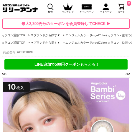
0
カート
検索
ランキング
キャンペーン
マイページ
最大2,300円分のクーポンを会員登録してCHECK ▶
カラコン通販TOP
▼ブランドから探す▼
エンジェルカラー (AngelColor) カラコン - 益若
カラコン通販TOP
▼ブランドから探す▼
エンジェルカラー (AngelColor) カラコン - 益若
商品番号
ACB110PG
LINE追加で500円クーポンもらえる!!