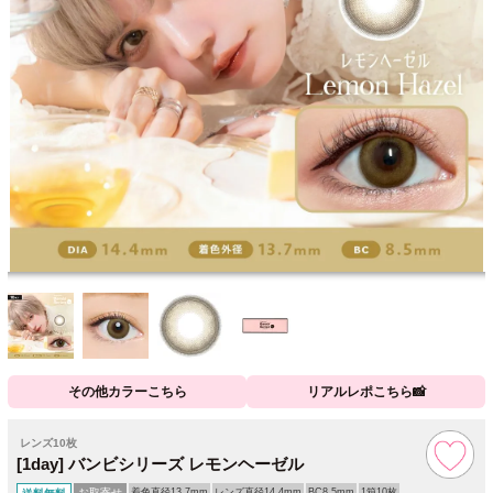
その他カラーこちら
リアルレポこちら📸
レンズ10枚
[1day] バンビシリーズ レモンヘーゼル
お取寄せ
着色直径13.7mm
レンズ直径14.4mm
BC8.5mm
1箱10枚