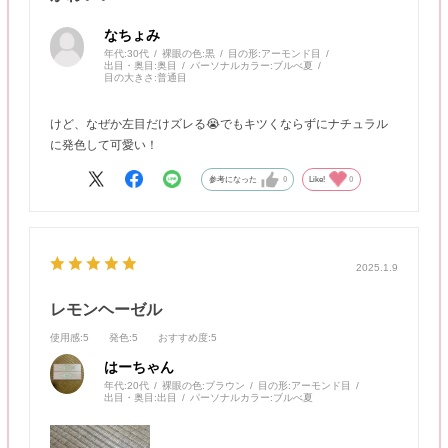
なちょみ
年代:
30代
裸眼の色:
黒
目の形:
アーモンド目
出目・奥目:
奥目
パーソナルカラー:
ブルべ夏
目の大きさ:
普通目
けど、なぜか左目だけズレる😭でもキツくならずにナチュラル
に発色して可愛い！
参考になった
0
Like!
0
2025.1.9
レモンヘーゼル
使用感
:5
発色
:5
おすすめ度
:5
はーちゃん
年代:
20代
裸眼の色:
ブラウン
目の形:
アーモンド目
出目・奥目:
出目
パーソナルカラー:
ブルべ夏