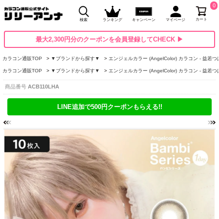
0
カート
検索
ランキング
キャンペーン
マイページ
最大2,300円分のクーポンを会員登録してCHECK ▶
カラコン通販TOP
▼ブランドから探す▼
エンジェルカラー (AngelColor) カラコン - 益若
カラコン通販TOP
▼ブランドから探す▼
エンジェルカラー (AngelColor) カラコン - 益若
商品番号
ACB110LHA
LINE追加で500円クーポンもらえる!!