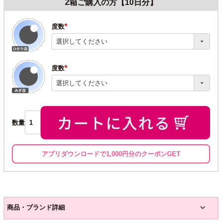
2箱ご購入の方【10日分】
度数
(必
須)
度数
(必
須)
数量
アプリダウンロードで1,000円分のクーポンGET
商品・ブランド詳細