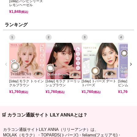
[1day] バンビシリーズ
レモンヘーゼル
¥
1,848
(税込)
ランキング
1
2
3
4
[1day] モラク トゥイン
[1day] モラク ドーリッ
[1day] トパーズ デート
[1day] ミ
クルブラウン
シュブラウン
トパーズ
ピンムーン
¥
1,760
¥
1,760
¥
1,760
¥
1,760
(税込)
(税込)
(税込)
(税込)
🛒 カラコン通販サイト LILY ANNAとは？
カラコン通販サイトLILY ANNA（リリーアンナ）は、
MOLAK（モラク）・TOPARDS(トパーズ)・feliamo(フェリアモ)・