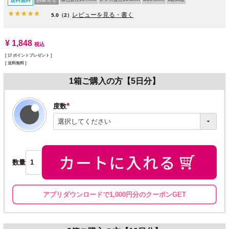
送料無料
レビューを見る・書く
5.0
（2）
¥
1,848
税込
[
17
ポイントプレゼント ]
送料無料
1箱ご購入の方【5日分】
度数
(必
須)
数量
アプリダウンロードで1,000円分のクーポンGET