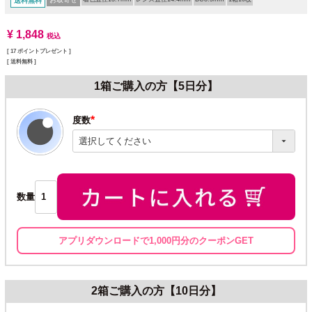
送料無料
¥
1,848
税込
[
17
ポイントプレゼント ]
送料無料
1箱ご購入の方【5日分】
度数
(必
須)
数量
アプリダウンロードで1,000円分のクーポンGET
2箱ご購入の方【10日分】