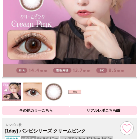
その他カラーこちら
リアルレポこちら📸
レンズ10枚
[1day] バンビシリーズ クリームピンク
お取寄せ
着色直径13.7mm
レンズ直径14.4mm
BC8.5mm
1箱10枚