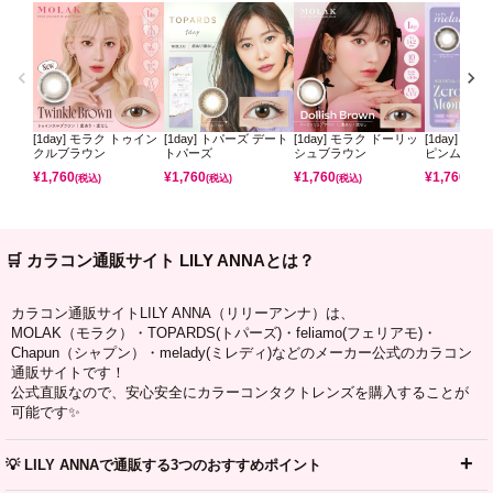
[1day] モラク トゥイン
[1day] トパーズ デート
[1day] モラク ドーリッ
[1day] ミ
クルブラウン
トパーズ
シュブラウン
ピンムーン
¥
1,760
¥
1,760
¥
1,760
¥
1,760
(税込)
(税込)
(税込)
(税込)
🛒 カラコン通販サイト LILY ANNAとは？
カラコン通販サイトLILY ANNA（リリーアンナ）は、
MOLAK（モラク）・TOPARDS(トパーズ)・feliamo(フェリアモ)・
Chapun（シャプン）・melady(ミレディ)などのメーカー公式のカラコン
通販サイトです！
公式直販なので、安心安全にカラーコンタクトレンズを購入することが
可能です✨
💡 LILY ANNAで通販する3つのおすすめポイント