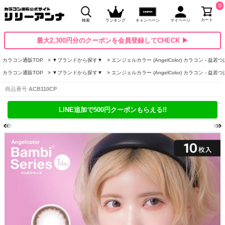
0
カート
検索
ランキング
キャンペーン
マイページ
最大2,300円分のクーポンを会員登録してCHECK ▶
カラコン通販TOP
▼ブランドから探す▼
エンジェルカラー (AngelColor) カラコン - 益若
カラコン通販TOP
▼ブランドから探す▼
エンジェルカラー (AngelColor) カラコン - 益若
商品番号
ACB110CP
LINE追加で500円クーポンもらえる!!