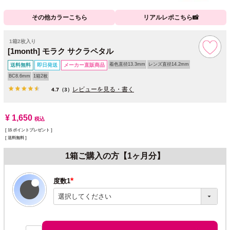
その他カラーこちら
リアルレポこちら📸
1箱2枚入り
[1month] モラク サクラペタル
着色直径13.3mm
レンズ直径14.2mm
送料無料
即日発送
メーカー直販商品
BC8.6mm
1箱2枚
レビューを見る・書く
4.7
（3）
¥
1,650
税込
[
15
ポイントプレゼント ]
送料無料
1箱ご購入の方【1ヶ月分】
度数1
(必
須)