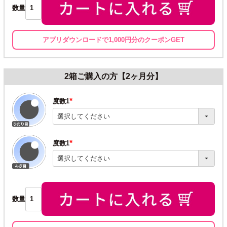
数量
アプリダウンロードで1,000円分のクーポンGET
2箱ご購入の方【2ヶ月分】
度数1
(必
須)
度数1
(必
須)
数量