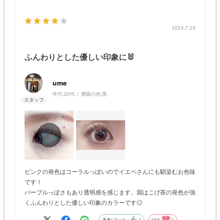
2024.7.19
ふんわりとした優しい印象に🐰
ume
年代:
30代
裸眼の色:
黒
ピンクの発色はコーラルっぽいのでイエベさんにも馴染むお色味
です！
パープルっぽさもあり透明感を感じます。淵はこげ茶の発色が強
くふんわりとした優しい印象のカラーです◎
参考になった
0
Like!
0