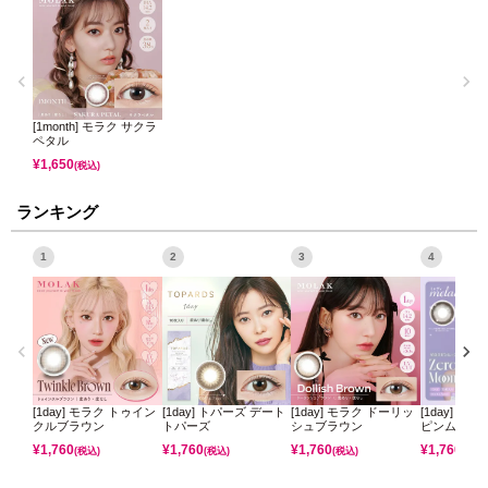
[1month] モラク サクラ
ペタル
¥
1,650
(税込)
ランキング
1
2
3
4
[1day] モラク トゥイン
[1day] トパーズ デート
[1day] モラク ドーリッ
[1day] ミ
クルブラウン
トパーズ
シュブラウン
ピンムーン
¥
1,760
¥
1,760
¥
1,760
¥
1,760
(税込)
(税込)
(税込)
(税込)