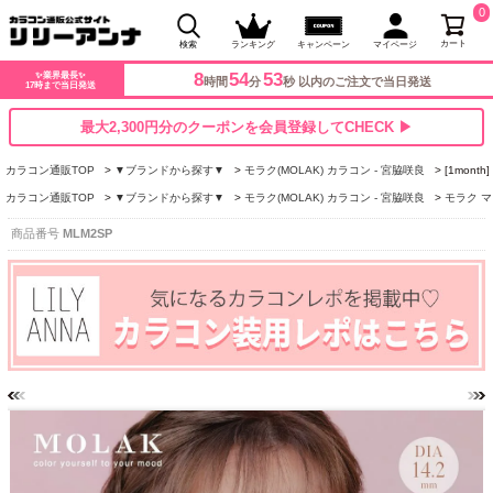
0
カート
検索
ランキング
キャンペーン
マイページ
8
54
52
✨業界最長✨
時間
分
秒 以内のご注文で当日発送
17時まで当日発送
最大2,300円分のクーポンを会員登録してCHECK ▶
カラコン通販TOP
▼ブランドから探す▼
モラク(MOLAK) カラコン - 宮脇咲良
[1mont
カラコン通販TOP
▼ブランドから探す▼
モラク(MOLAK) カラコン - 宮脇咲良
モラク マン
商品番号
MLM2SP