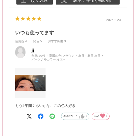
絞り込み
表示：評価が高い順
2025.2.23
いつも使ってます
使用感
:4
発色
:5
おすすめ度
:3
jj
年代:
20代
裸眼の色:
ブラウン
出目・奥目:
出目
パーソナルカラー:
イエベ
もう2年間ぐらいかな、この色大好き
参考になった
0
Like!
0