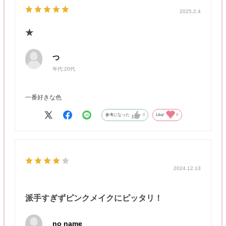
2025.2.4
★
つ
年代:
20代
一番好きな色
参考になった
0
Like!
0
2024.12.13
派手すぎずピンクメイクにピッタリ！
no name