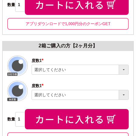
数量
アプリダウンロードで1,000円分のクーポンGET
2箱ご購入の方【2ヶ月分】
度数1
(必
須)
度数1
(必
須)
数量