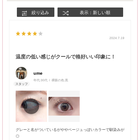
絞り込み
表示：新しい順
2024.7.19
温度の低い感じがクールで格好いい印象に！
ume
年代:
30代
裸眼の色:
黒
グレーと名がついているがややベージュっぽいカラーで馴染みが
◎