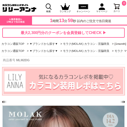
0
カート
検索
ランキング
キャンペーン
マイページ
1
13
58
✨業界最長✨
時間
分
秒 以内のご注文で当日発送
17時まで当日発送
最大2,300円分のクーポンを会員登録してCHECK ▶
カラコン通販TOP
▼ブランドから探す▼
モラク(MOLAK) カラコン - 宮脇咲良
[1mont
カラコン通販TOP
▼ブランドから探す▼
モラク(MOLAK) カラコン - 宮脇咲良
モラク マン
商品番号
MLM2DG