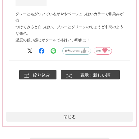
グレーと名がついているがややベージュっぽいカラーで馴染みが
◎
つけてみると白っぽい、ブルーとグリーンのちょうど中間のよう
な発色。
温度の低い感じがクールで格好いい印象に！
参考になった
0
Like!
0
絞り込み
表示：新しい順
閉じる