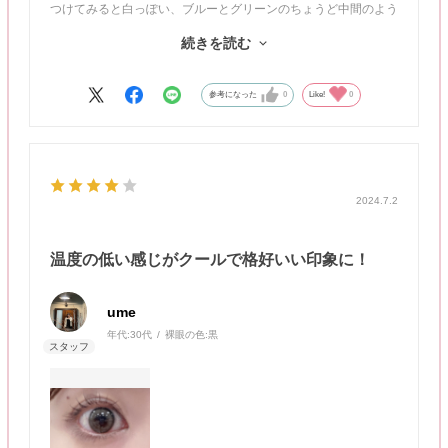
つけてみると白っぽい、ブルーとグリーンのちょうど中間のよう
な発色。
続きを読む
温度の低い感じがクールで格好いい印象に！
動画：自然光／静止画：室内蛍光灯
参考になった
0
Like!
0
2024.7.2
温度の低い感じがクールで格好いい印象に！
ume
年代:
30代
裸眼の色:
黒