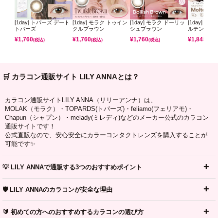
[1day] トパーズ デート
[1day] モラク トゥイン
[1day] モラク ドーリッ
[1day] コ
トパーズ
クルブラウン
シュブラウン
ルテンパフ
¥
1,760
¥
1,760
¥
1,760
¥
1,848
(税込)
(税込)
(税込)
(税込)
🛒 カラコン通販サイト LILY ANNAとは？
カラコン通販サイトLILY ANNA（リリーアンナ）は、
MOLAK（モラク）・TOPARDS(トパーズ)・feliamo(フェリアモ)・
Chapun（シャプン）・melady(ミレディ)などのメーカー公式のカラコン
通販サイトです！
公式直販なので、安心安全にカラーコンタクトレンズを購入することが
可能です✨
💡 LILY ANNAで通販する3つのおすすめポイント
🛡️ LILY ANNAのカラコンが安全な理由
🔰 初めての方へのおすすめするカラコンの選び方