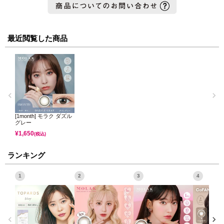
最近閲覧した商品
[1month] モラク ダズル
グレー
¥
1,650
(税込)
ランキング
1
2
3
4