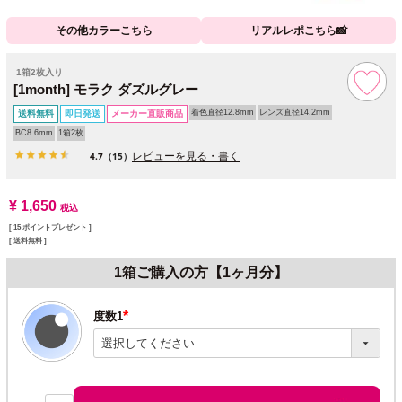
その他カラーこちら
リアルレポこちら📸
1箱2枚入り
[1month] モラク ダズルグレー
着色直径12.8mm
レンズ直径14.2mm
送料無料
即日発送
メーカー直販商品
BC8.6mm
1箱2枚
レビューを見る・書く
4.7
（15）
¥
1,650
税込
[
15
ポイントプレゼント ]
送料無料
1箱ご購入の方【1ヶ月分】
度数1
(必
須)