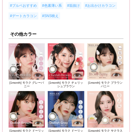
,
,
,
,
#ブルベおすすめ
#色素薄い系
#垢抜け
#お出かけカラコン
,
#デートカラコン
#SNS映え
その他カラー
[1month] モラク グレーバ
[1month] モラク チェリッ
[1month] モラク ブラウン
ニー
シュブラウン
バニー
[1month] モラク ドーリッ
[1month] モラク ドーリッ
[1month] モラク サクラス