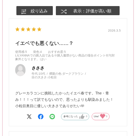
絞り込み
表示：評価が高い順
2026.3.5
イエベでも悪くない……？
使用感
:5
発色
:4
おすすめ度
:5
LILYANNAでの購入品である※購入履歴がない商品の場合ポイント付与対
象外となります。
:はい
さささ
年代:
10代
裸眼の色:
ダークブラウン
目の大きさ:
小粒目
グレーカラコンに挑戦したかったイエベ春です。The・青
み！！！って訳でもないので、思ったよりも馴染みました！
小粒目奥目に優しい大きさでありがたい🫶
参考になった
0
Like!
0