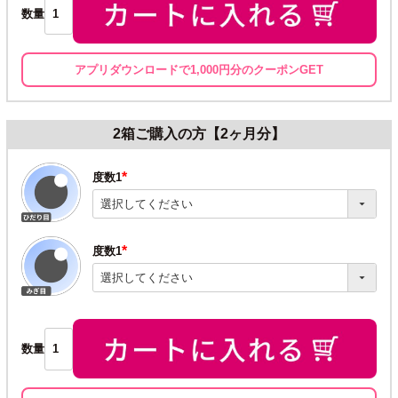
数量
アプリダウンロードで1,000円分のクーポンGET
2箱ご購入の方【2ヶ月分】
度数1
(必
須)
度数1
(必
須)
数量