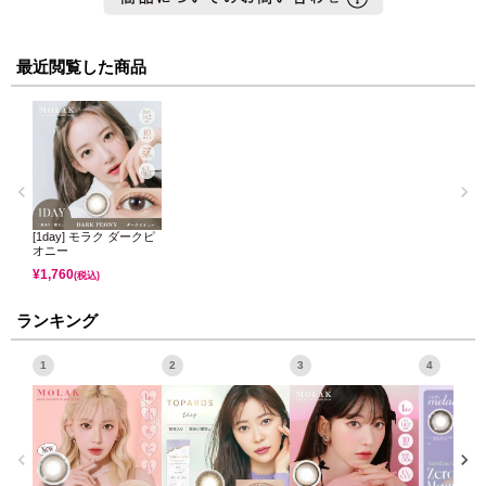
最近閲覧した商品
[1day] モラク ダークピ
オニー
¥
1,760
(税込)
ランキング
1
2
3
4