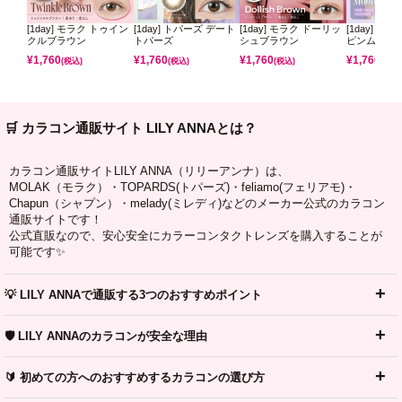
[1day] モラク トゥイン
[1day] トパーズ デート
[1day] モラク ドーリッ
[1day] ミ
クルブラウン
トパーズ
シュブラウン
ピンムーン
¥
1,760
¥
1,760
¥
1,760
¥
1,760
(税込)
(税込)
(税込)
(税込)
🛒 カラコン通販サイト LILY ANNAとは？
カラコン通販サイトLILY ANNA（リリーアンナ）は、
MOLAK（モラク）・TOPARDS(トパーズ)・feliamo(フェリアモ)・
Chapun（シャプン）・melady(ミレディ)などのメーカー公式のカラコン
通販サイトです！
公式直販なので、安心安全にカラーコンタクトレンズを購入することが
可能です✨
💡 LILY ANNAで通販する3つのおすすめポイント
🛡️ LILY ANNAのカラコンが安全な理由
🔰 初めての方へのおすすめするカラコンの選び方