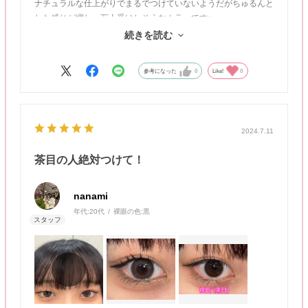
ナチュラルな仕上がりでまるでつけていないようだがちゅるんと
した感じが増し、万人受けしそうなカラーです♪
続きを読む
動画：自然光／静止画：室内蛍光灯
参考になった
0
Like!
0
2024.7.11
茶目の人絶対つけて！
nanami
年代:
20代
裸眼の色:
黒