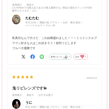
使用感
:5
発色
:5
LILYANNAでの購入品である※購入履歴がない商品の場合ポイント付与対
象外となります。
:はい
たむたむ
年代:
10代
裸眼の色:
ブラウン
出目・奥目:
奥目
パーソナルカラー:
ブルべ冬
私奥目なんですけど、これ結構盛れました！！！トゥインクルブ
ラウン好きな人はこれ好きそう！絶対リピします
ブルベ大優勝です
参考になった
0
Like!
0
2025.8.5
鬼リピレンズです💫
使用感
:5
発色
:5
おすすめ度
:5
うに
年代:
20代
裸眼の色:
ブラウン
出目・奥目:
出目