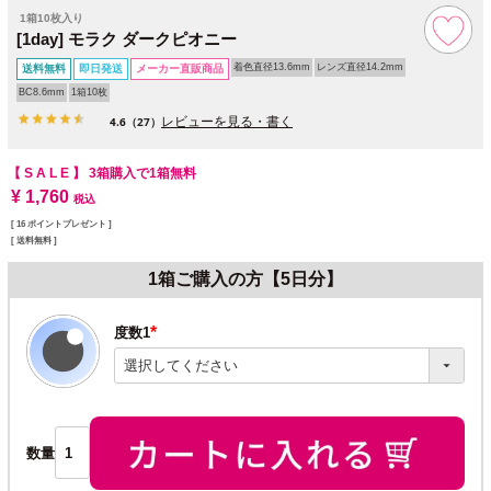
1箱10枚入り
[1day] モラク ダークピオニー
着色直径13.6mm
レンズ直径14.2mm
送料無料
即日発送
メーカー直販商品
BC8.6mm
1箱10枚
レビューを見る・書く
4.6
（27）
【 S A L E 】
3箱購入で1箱無料
¥
1,760
税込
[
16
ポイントプレゼント ]
送料無料
1箱ご購入の方【5日分】
度数1
(必
須)
数量