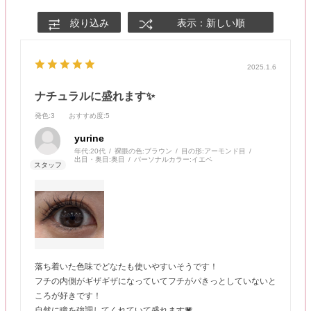
絞り込み
表示：新しい順
2025.1.6
ナチュラルに盛れます✨
発色
:3
おすすめ度
:5
yurine
年代:
20代
裸眼の色:
ブラウン
目の形:
アーモンド目
出目・奥目:
奥目
パーソナルカラー:
イエベ
落ち着いた色味でどなたも使いやすいそうです！
フチの内側がギザギザになっていてフチがパきっとしていないと
ころが好きです！
自然に瞳を強調してくれていて盛れます💗