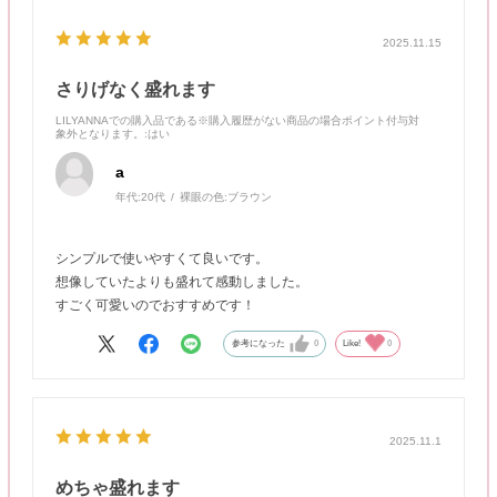
2025.11.15
さりげなく盛れます
LILYANNAでの購入品である※購入履歴がない商品の場合ポイント付与対
象外となります。
:はい
a
年代:
20代
裸眼の色:
ブラウン
シンプルで使いやすくて良いです。
想像していたよりも盛れて感動しました。
すごく可愛いのでおすすめです！
参考になった
0
Like!
0
2025.11.1
めちゃ盛れます