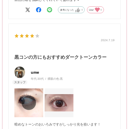
参考になった
0
Like!
0
2024.7.19
黒コンの方にもおすすめダークトーンカラー
ume
年代:
30代
裸眼の色:
黒
暗めなトーンのおいろみですがしっかり光を拾います！