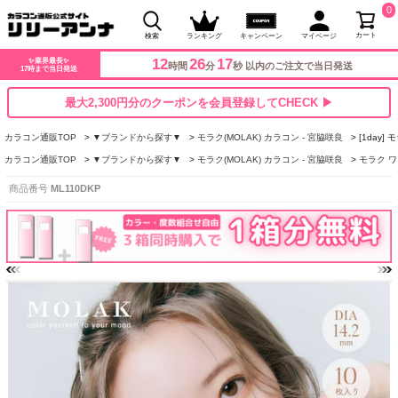
0
カート
検索
ランキング
キャンペーン
マイページ
12
26
16
✨業界最長✨
時間
分
秒 以内のご注文で当日発送
17時まで当日発送
最大2,300円分のクーポンを会員登録してCHECK ▶
カラコン通販TOP
▼ブランドから探す▼
モラク(MOLAK) カラコン - 宮脇咲良
[1day
カラコン通販TOP
▼ブランドから探す▼
モラク(MOLAK) カラコン - 宮脇咲良
モラク ワ
商品番号
ML110DKP