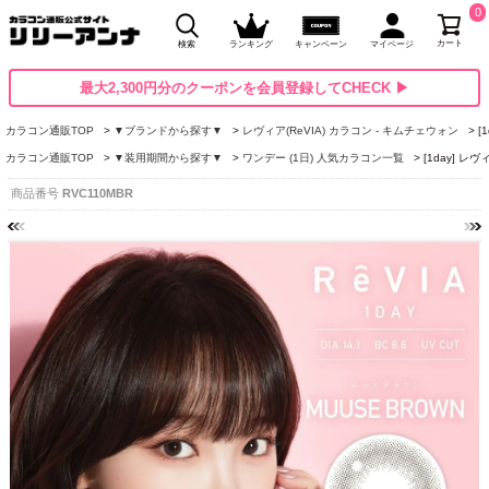
0
カート
検索
ランキング
キャンペーン
マイページ
最大2,300円分のクーポンを会員登録してCHECK ▶
カラコン通販TOP
▼ブランドから探す▼
レヴィア(ReVIA) カラコン - キムチェウォン
[
カラコン通販TOP
▼装用期間から探す▼
ワンデー (1日) 人気カラコン一覧
[1day] 
商品番号
RVC110MBR