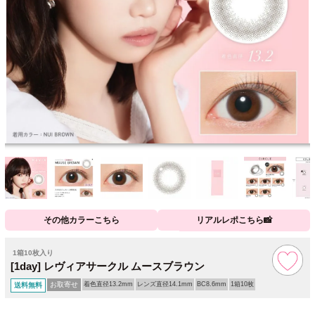
その他カラーこちら
リアルレポこちら📸
1箱10枚入り
[1day] レヴィアサークル ムースブラウン
お取寄せ
着色直径13.2mm
レンズ直径14.1mm
BC8.6mm
1箱10枚
送料無料