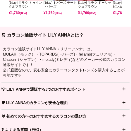
[1day] モラク トゥイン
[1day] トパーズ デート
[1day] モラク ドーリッ
[1day] ミ
クルブラウン
トパーズ
シュブラウン
ピンムーン
¥
1,760
¥
1,760
¥
1,760
¥
1,760
(税込)
(税込)
(税込)
(税込)
🛒 カラコン通販サイト LILY ANNAとは？
カラコン通販サイトLILY ANNA（リリーアンナ）は、
MOLAK（モラク）・TOPARDS(トパーズ)・feliamo(フェリアモ)・
Chapun（シャプン）・melady(ミレディ)などのメーカー公式のカラコン
通販サイトです！
公式直販なので、安心安全にカラーコンタクトレンズを購入することが
可能です✨
💡 LILY ANNAで通販する3つのおすすめポイント
🛡️ LILY ANNAのカラコンが安全な理由
🔰 初めての方へのおすすめするカラコンの選び方
❓ よくある質問（FAQ）