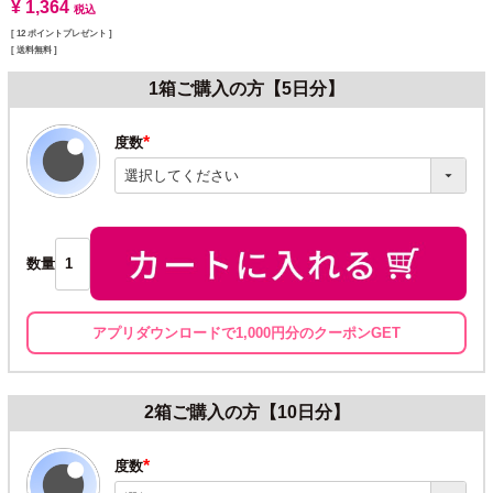
¥
1,364
税込
[
12
ポイントプレゼント ]
送料無料
1箱ご購入の方【5日分】
度数
(必
須)
数量
アプリダウンロードで1,000円分のクーポンGET
2箱ご購入の方【10日分】
度数
(必