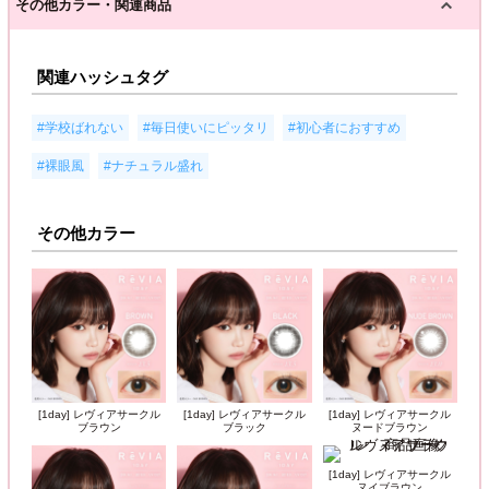
その他カラー・関連商品
関連ハッシュタグ
,
,
,
#学校ばれない
#毎日使いにピッタリ
#初心者におすすめ
,
#裸眼風
#ナチュラル盛れ
その他カラー
[1day] レヴィアサークル
[1day] レヴィアサークル
[1day] レヴィアサークル
ブラウン
ブラック
ヌードブラウン
[1day] レヴィアサークル
ヌイブラウン