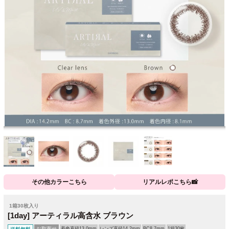
その他カラーこちら
リアルレポこちら📸
1箱30枚入り
[1day] アーティラル高含水 ブラウン
お取寄せ
着色直径13.0mm
レンズ直径14.2mm
BC8.7mm
1箱30枚