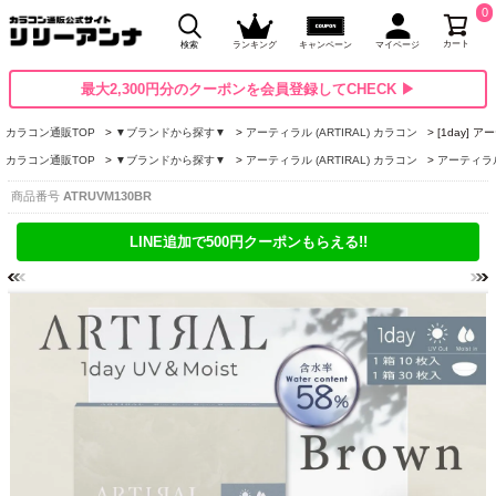
0
カート
検索
ランキング
キャンペーン
マイページ
最大2,300円分のクーポンを会員登録してCHECK ▶
カラコン通販TOP
▼ブランドから探す▼
アーティラル (ARTIRAL) カラコン
[1day]
カラコン通販TOP
▼ブランドから探す▼
アーティラル (ARTIRAL) カラコン
アーティラル高
商品番号
ATRUVM130BR
LINE追加で500円クーポンもらえる!!