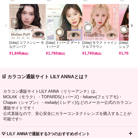
[1day] コファンシー モ
[1day] トパーズ デート
[1day] モラク トゥイン
[1day] モ
ルテンパフ
トパーズ
クルブラウン
シュブラウ
¥
1,848
¥
1,760
¥
1,760
¥
1,760
(税込)
(税込)
(税込)
(税込)
🛒 カラコン通販サイト LILY ANNAとは？
カラコン通販サイトLILY ANNA（リリーアンナ）は、
MOLAK（モラク）・TOPARDS(トパーズ)・feliamo(フェリアモ)・
Chapun（シャプン）・melady(ミレディ)などのメーカー公式のカラコン
通販サイトです！
公式直販なので、安心安全にカラーコンタクトレンズを購入することが
可能です✨
💡 LILY ANNAで通販する3つのおすすめポイント