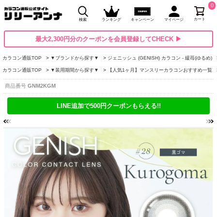
0
カート
検索
ランキング
キャンペーン
マイページ
最大2,300円分のクーポンを会員登録してCHECK ▶
カラコン通販TOP
▼ブランドから探す▼
ジェニッシュ (GENISH) カラコン - 緩苺(ゆるめ)
カラコン通販TOP
▼装用期間から探す▼
【人気1ヶ月】マンスリーカラコンおすすめ一覧
商品番号
GNM2KGM
LINE追加で500円クーポンもらえる!!