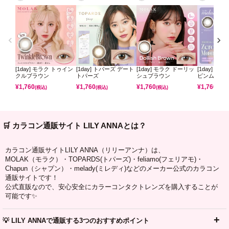
[1day] モラク トゥイン
[1day] トパーズ デート
[1day] モラク ドーリッ
[1day] ミ
クルブラウン
トパーズ
シュブラウン
ピンムーン
¥
1,760
¥
1,760
¥
1,760
¥
1,760
(税込)
(税込)
(税込)
(税込)
🛒 カラコン通販サイト LILY ANNAとは？
カラコン通販サイトLILY ANNA（リリーアンナ）は、
MOLAK（モラク）・TOPARDS(トパーズ)・feliamo(フェリアモ)・
Chapun（シャプン）・melady(ミレディ)などのメーカー公式のカラコン
通販サイトです！
公式直販なので、安心安全にカラーコンタクトレンズを購入することが
可能です✨
💡 LILY ANNAで通販する3つのおすすめポイント