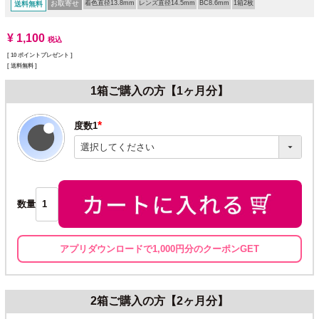
お取寄せ
着色直径13.8mm
レンズ直径14.5mm
BC8.6mm
1箱2枚
送料無料
¥
1,100
税込
[
10
ポイントプレゼント ]
送料無料
1箱ご購入の方【1ヶ月分】
度数1
(必
須)
数量
アプリダウンロードで1,000円分のクーポンGET
2箱ご購入の方【2ヶ月分】