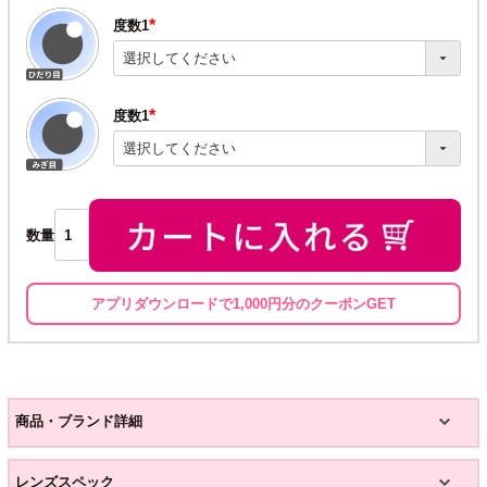
度数1
(必
須)
度数1
(必
須)
数量
アプリダウンロードで1,000円分のクーポンGET
商品・ブランド詳細
レンズスペック