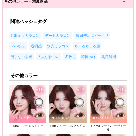
その他カラー・関連商品
関連ハッシュタグ
,
,
,
お出かけカラコン
デートカラコン
毎日使いにピッタリ
,
,
,
,
SNS映え
透明感
水光カラコン
ちゅるちゅる感
,
,
,
,
回らない水光
大人かわいい
垢抜け
韓国っぽ
奥目解消
その他カラー
[1day] シー メルトミー
[1day] シー ミルクヘイズ
[1day] シー ハニーヴェー
ル