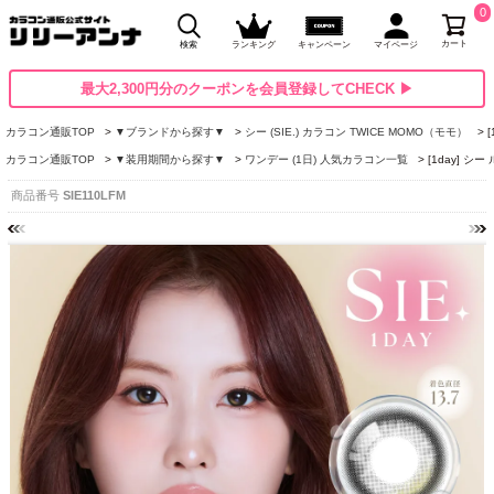
0
カート
検索
ランキング
キャンペーン
マイページ
最大2,300円分のクーポンを会員登録してCHECK ▶
カラコン通販TOP
▼ブランドから探す▼
シー (SIE.) カラコン TWICE MOMO（モモ）
カラコン通販TOP
▼装用期間から探す▼
ワンデー (1日) 人気カラコン一覧
[1day] シ
商品番号
SIE110LFM