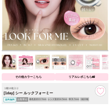
その他カラーこちら
リアルレポこちら📸
1箱10枚入り
[1day] シー ルックフォーミー
お取寄せ
着色直径13.7mm
レンズ直径14.5mm
BC8.7mm
1箱10枚
送料無料