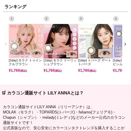
ランキング
1
2
3
4
[1day] モラク トゥイン
[1day] モラク ドーリッ
[1day] トパーズ デート
[1day] ミ
クルブラウン
シュブラウン
トパーズ
ピンムーン
¥
1,760
¥
1,760
¥
1,760
¥
1,760
(税込)
(税込)
(税込)
(税込)
🛒 カラコン通販サイト LILY ANNAとは？
カラコン通販サイトLILY ANNA（リリーアンナ）は、
MOLAK（モラク）・TOPARDS(トパーズ)・feliamo(フェリアモ)・
Chapun（シャプン）・melady(ミレディ)などのメーカー公式のカラコン
通販サイトです！
公式直販なので、安心安全にカラーコンタクトレンズを購入することが