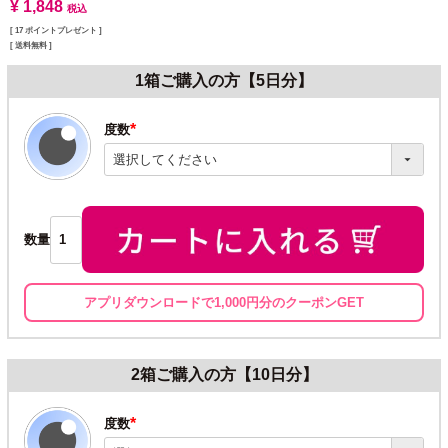
¥
1,848
税込
[
17
ポイントプレゼント ]
送料無料
1箱ご購入の方【5日分】
度数
(必
須)
数量
アプリダウンロードで1,000円分のクーポンGET
2箱ご購入の方【10日分】
度数
(必