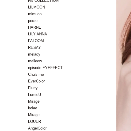
N's COLLECTION
LILMOON
mimuco
perse
HARNE
LILY ANNA
FALOOM
RESAY
melady
melloew
episode EYEFFECT
Chu's me
EverColor
Flurry
LumieU
Mirage
koiao
Mirage
LOUER
AngelColor