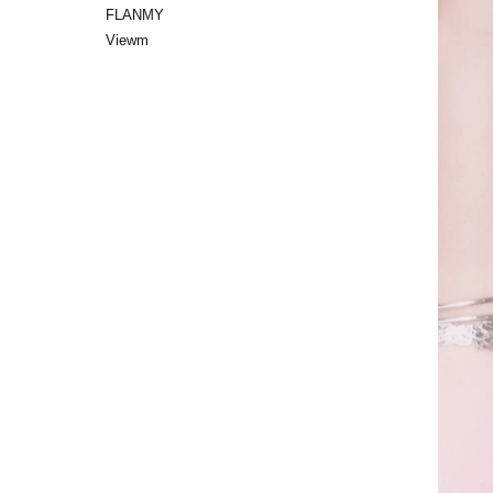
FLANMY
Viewm