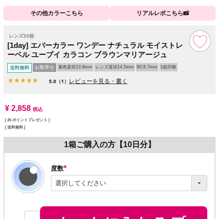
その他カラーこちら
リアルレポこちら📸
レンズ20枚
[1day] エバーカラー ワンデー ナチュラル モイストレ
ーベル ユーブイ カラコン ブラウンマリアージュ
お取寄せ
着色直径13.8mm
レンズ直径14.5mm
BC8.7mm
1箱20枚
送料無料
レビューを見る・書く
5.0
（1）
¥
2,858
税込
[
26
ポイントプレゼント ]
送料無料
1箱ご購入の方【10日分】
度数
(必
須)