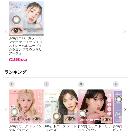
[1day] エバーカラー ワ
ンデー ナチュラル モイ
ストレーベル ユーブイ
カラコン ブラウンマリ
アージュ
¥
2,858
(税込)
ランキング
1
2
3
4
[1day] モラク トゥイン
[1day] トパーズ デート
[1day] モラク ドーリッ
[1day] ミ
クルブラウン
トパーズ
シュブラウン
ピンムーン