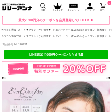
0
カート
検索
ランキング
キャンペーン
マイページ
最大2,300円分のクーポンを会員登録してCHECK ▶
カラコン通販TOP
▼ブランドから探す▼
エバーカラー (EverColor) カラコン - 新木優子
カラコン通販TOP
▼ブランドから探す▼
エバーカラー (EverColor) カラコン - 新木優子
商品番号
ML120RM
LINE追加で500円クーポンもらえる!!