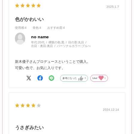
2025.1.7
色がかわいい
使用感
:4
発色
:4
おすすめ度
:4
no name
年代:
20代
裸眼の色:
黒
目の形:
丸目
出目・奥目:
奥目
パーソナルカラー:
ブルべ
新木優子さんプロデュースということで購入。
可愛い色で、お気に入りです。
参考になった
0
Like!
1
2024.12.14
うさぎみたい