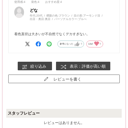
使用感
:4
発色
:4
おすすめ度
:4
どな
年代:
20代
裸眼の色:
ブラウン
目の形:
アーモンド目
出目・奥目:
奥目
パーソナルカラー:
ブルべ
着色直径は大きいが不自然でなくデカすぎない。
参考になった
0
Like!
0
絞り込み
表示：評価が高い順
レビューを書く
スタッフレビュー
レビューはありません。