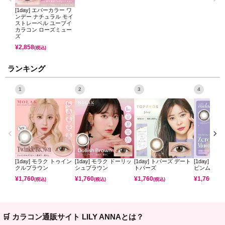
[1day] エバーカラー ワ
ンデー ナチュラル モイ
ストレーベル ユーブイ
カラコン ローズミュー
ズ
¥
2,858
(税込)
ランキング
1
2
3
4
[1day] モラク トゥイン
[1day] モラク ドーリッ
[1day] トパーズ デート
[1day] ミ
クルブラウン
シュブラウン
トパーズ
ピンムーン
¥
1,760
¥
1,760
¥
1,760
¥
1,760
(税込)
(税込)
(税込)
(税込)
🛒 カラコン通販サイト LILY ANNAとは？