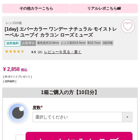
その他カラーこちら
リアルレポこちら📸
レンズ20枚
[1day] エバーカラー ワンデー ナチュラル モイストレ
ーベル ユーブイ カラコン ローズミューズ
お取寄せ
着色直径13.8mm
レンズ直径14.5mm
BC8.7mm
1箱20枚
送料無料
レビューを見る・書く
4.5
（2）
¥
2,858
税込
[
26
ポイントプレゼント ]
送料無料
1箱ご購入の方【10日分】
度数
(必
須)