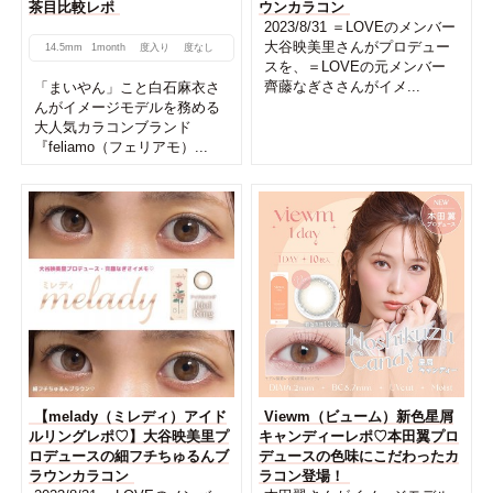
茶目比較レポ
ウンカラコン
2023/8/31 ＝LOVEのメンバー
大谷映美里さんがプロデュー
14.5mm
1month
度入り
度なし
スを、＝LOVEの元メンバー
齊藤なぎささんがイメ...
「まいやん」こと白石麻衣さ
んがイメージモデルを務める
大人気カラコンブランド
『feliamo（フェリアモ）...
【melady（ミレディ）アイド
Viewm（ビューム）新色星屑
ルリングレポ♡】大谷映美里プ
キャンディーレポ♡本田翼プロ
ロデュースの細フチちゅるんブ
デュースの色味にこだわったカ
ラウンカラコン
ラコン登場！