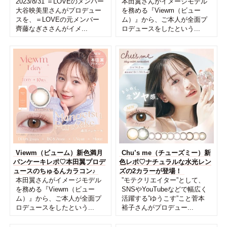
2023/8/31 ＝LOVEのメンバー
本田翼さんがイメージモデル
大谷映美里さんがプロデュー
を務める『Viewm（ビュー
スを、＝LOVEの元メンバー
ム）』から、ご本人が全面プ
齊藤なぎささんがイメ...
ロデュースをしたという...
Viewm（ビューム）新色満月
Chu’s me（チューズミー）新
パンケーキレポ♡本田翼プロデ
色レポ♡ナチュラルな水光レン
ュースのちゅるんカラコン♪
ズの2カラーが登場！
本田翼さんがイメージモデル
”モテクリエイター”として、
を務める『Viewm（ビュー
SNSやYouTubeなどで幅広く
ム）』から、ご本人が全面プ
活躍する”ゆうこす”こと菅本
ロデュースをしたという...
裕子さんがプロデュー...