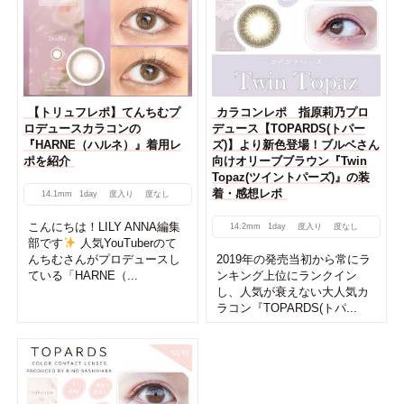
【トリュフレポ】てんちむプ
カラコンレポ 指原莉乃プロ
ロデュースカラコンの
デュース【TOPARDS(トパー
『HARNE（ハルネ）』着用レ
ズ)】より新色登場！ブルベさん
ポを紹介
向けオリーブブラウン『Twin
Topaz(ツイントパーズ)』の装
着・感想レポ
14.1mm
1day
度入り
度なし
こんにちは！LILY ANNA編集
14.2mm
1day
度入り
度なし
部です
人気YouTuberのて
んちむさんがプロデュースし
2019年の発売当初から常にラ
ている「HARNE（...
ンキング上位にランクイン
し、人気が衰えない大人気カ
ラコン『TOPARDS(トパ...