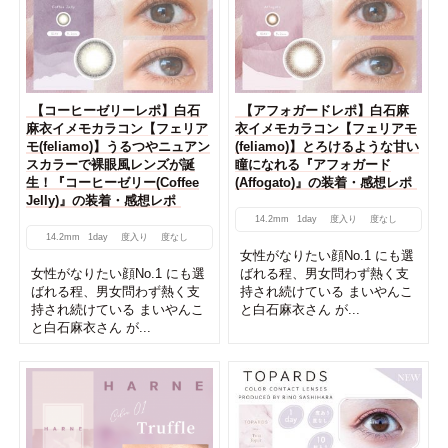
【コーヒーゼリーレポ】白石
【アフォガードレポ】白石麻
麻衣イメモカラコン【フェリア
衣イメモカラコン【フェリアモ
モ(feliamo)】うるつやニュアン
(feliamo)】とろけるような甘い
スカラーで裸眼風レンズが誕
瞳になれる『アフォガード
生！『コーヒーゼリー(Coffee
(Affogato)』の装着・感想レポ
Jelly)』の装着・感想レポ
14.2mm
1day
度入り
度なし
14.2mm
1day
度入り
度なし
女性がなりたい顔No.1 にも選
女性がなりたい顔No.1 にも選
ばれる程、男女問わず熱く支
ばれる程、男女問わず熱く支
持され続けている まいやんこ
持され続けている まいやんこ
と白石麻衣さん が...
と白石麻衣さん が...