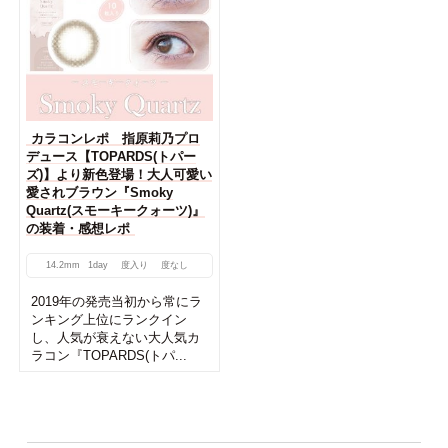
カラコンレポ 指原莉乃プロ
デュース【TOPARDS(トパー
ズ)】より新色登場！大人可愛い
愛されブラウン『Smoky
Quartz(スモーキークォーツ)』
の装着・感想レポ
14.2mm
1day
度入り
度なし
2019年の発売当初から常にラ
ンキング上位にランクイン
し、人気が衰えない大人気カ
ラコン『TOPARDS(トパ...