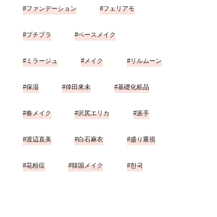
ファンデーション
フェリアモ
プチプラ
ベースメイク
ミラージュ
メイク
リルムーン
保湿
倖田來未
基礎化粧品
春メイク
沢尻エリカ
派手
渡辺直美
白石麻衣
盛り重視
花粉症
韓国メイク
한국