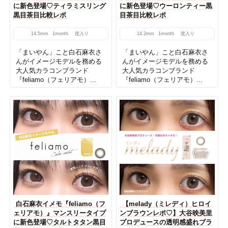
に新色登場♡ティラミスリング
に新色登場♡ウーロンティー黒
黒目茶目比較レポ
目茶目比較レポ
14.5mm
1month
度入り
14.2mm
1month
度入り
「まいやん」こと白石麻衣さ
「まいやん」こと白石麻衣さ
んがイメージモデルを務める
んがイメージモデルを務める
大人気カラコンブランド
大人気カラコンブランド
『feliamo（フェリアモ）...
『feliamo（フェリアモ）...
白石麻衣イメモ『feliamo（フ
【melady（ミレディ）ヒロイ
ェリアモ）』マンスリータイプ
ンブラウンレポ♡】大谷映美里
に新色登場♡タルトタタン黒目
プロデュースの透明感盛れブラ