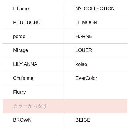
feliamo
N's COLLECTION
PUUUUCHU
LILMOON
perse
HARNE
Mirage
LOUER
LILY ANNA
koiao
Chu's me
EverColor
Flurry
カラーから探す
BROWN
BEIGE