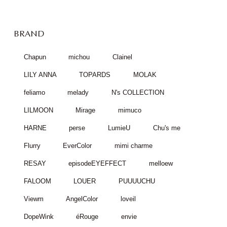
BRAND
Chapun
michou
Clainel
LILY ANNA
TOPARDS
MOLAK
feliamo
melady
N's COLLECTION
LILMOON
Mirage
mimuco
HARNE
perse
LumieU
Chu's me
Flurry
EverColor
mimi charme
RESAY
episodeEYEFFECT
melloew
FALOOM
LOUER
PUUUUCHU
Viewm
AngelColor
loveil
DopeWink
éRouge
envie