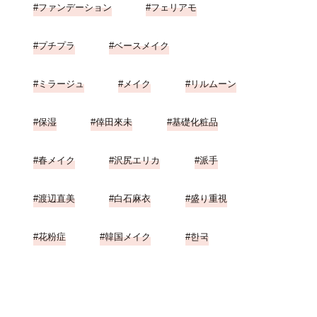
ファンデーション
フェリアモ
プチプラ
ベースメイク
ミラージュ
メイク
リルムーン
保湿
倖田來未
基礎化粧品
春メイク
沢尻エリカ
派手
渡辺直美
白石麻衣
盛り重視
花粉症
韓国メイク
한국