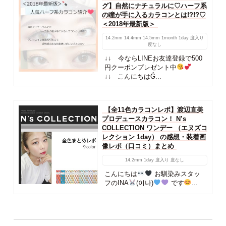
グ】自然にナチュラルに♡ハーフ系
の瞳が手に入るカラコンとは!?!?♡
＜2018年最新版＞
14.2mm
14.4mm
14.5mm
1month
1day
度入り
度なし
↓↓ 今ならLINEお友達登録で500
円クーポンプレゼント中
↓↓ こんにちはǴ...
【全11色カラコンレポ】渡辺直美
プロデュースカラコン！ N’s
COLLECTION ワンデー （エヌズコ
レクション 1day） の感想・装着画
像レポ（口コミ）まとめ
14.2mm
1day
度入り
度なし
こんにちは
お馴染みスタッ
フのINA
(이나)
です
...