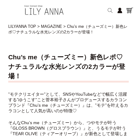
LILYANNA TOP
>
MAGAZINE
>
Chu’s me（チューズミー）新色レ
ポ♡ナチュラルな水光レンズの2カラーが登場！
Chu’s me（チューズミー）新色レポ♡
ナチュラルな水光レンズの2カラーが登
場！
”モテクリエイター”として、SNSやYouTubeなどで幅広く活躍
する”ゆうこす”こと菅本裕子さんがプロデュースするカラコン
ブランド『Chu’s me（チューズミー）』は、”モテ”を叶えるカ
ラコンとして人気が高いのが特徴♡
そんなChu’s me（チューズミー）から、つやモテが叶う
『GLOSS BROWN（グロスブラウン）』と、うるモテが叶う
『TEAR OLIVE（ティアーオリーブ）』が新色として登場しま