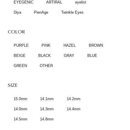
EYEGENIC
ARTIRAL
eyelist
Diya
PienAge
Twinkle Eyes
COLOR
PURPLE
PINK
HAZEL
BROWN
BEIGE
BLACK
GRAY
BLUE
GREEN
OTHER
SIZE
15.0mm
14.1mm
14.2mm
14.0mm
14.3mm
14.4mm
14.5mm
14.8mm