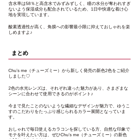
含水率は58％と高含水でみずみずしく、瞳の水分が奪われすぎ
ないよう保湿成分も配合されているため、1日中快適な着け心
地を実現しています。
酸素透過性が高く、角膜への影響最小限に抑えておしゃれを楽
しめますよ♪
まとめ
Chu’s me（チューズミー）から新しく発売の新色2色をご紹介
しました♡
2色の水光レンズは、それぞれ違った魅力があり、さまざまな
シーンに合わせて使用できるのがポイント♪
今まで見たことのないような繊細なデザインが魅力で、ゆうこ
すのこだわりをたっぷり感じられるカラー展開となっていま
す。
おしゃれで毎日使えるカラコンを探している方、自然な印象で
モテを叶えたい方は、ぜひChu’s me（チューズミー）の新色