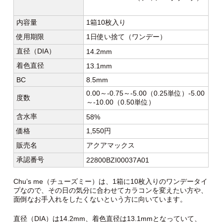
内容量
1箱10枚入り
使用期限
1日使い捨て（ワンデー）
直径（DIA）
14.2mm
着色直径
13.1mm
BC
8.5mm
0.00～-0.75～-5.00（0.25単位）-5.00
度数
～-10.00（0.50単位）
含水率
58%
価格
1,550円
販売名
アクアマックス
承認番号
22800BZI00037A01
Chu’s me（チューズミー）は、1箱に10枚入りのワンデータイ
プなので、その日の気分に合わせてカラコンを変えたい方や、
面倒なお手入れをしたくないという方に向いています。
直径（DIA）は14.2mm、着色直径は13.1mmとなっていて、