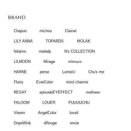
BRAND
Chapun
michou
Clainel
LILY ANNA
TOPARDS
MOLAK
feliamo
melady
N's COLLECTION
LILMOON
Mirage
mimuco
HARNE
perse
LumieU
Chu's me
Flurry
EverColor
mimi charme
RESAY
episodeEYEFFECT
melloew
FALOOM
LOUER
PUUUUCHU
Viewm
AngelColor
loveil
DopeWink
éRouge
envie