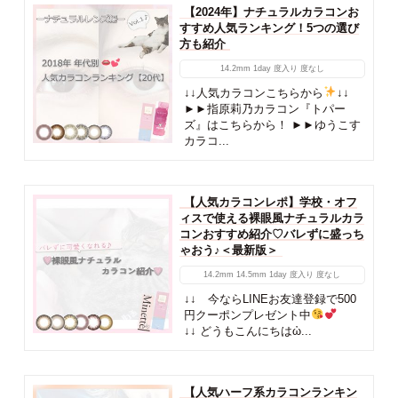
【2024年】ナチュラルカラコンお
すすめ人気ランキング！5つの選び
方も紹介
14.2mm
1day
度入り
度なし
↓↓人気カラコンこちらから
↓↓
►►指原莉乃カラコン『トパー
ズ』はこちらから！ ►►ゆうこす
カラコ...
【人気カラコンレポ】学校・オフ
ィスで使える裸眼風ナチュラルカラ
コンおすすめ紹介♡バレずに盛っち
ゃおう♪＜最新版＞
14.2mm
14.5mm
1day
度入り
度なし
↓↓ 今ならLINEお友達登録で500
円クーポンプレゼント中
↓↓ どうもこんにちはὠ...
【人気ハーフ系カラコンランキン