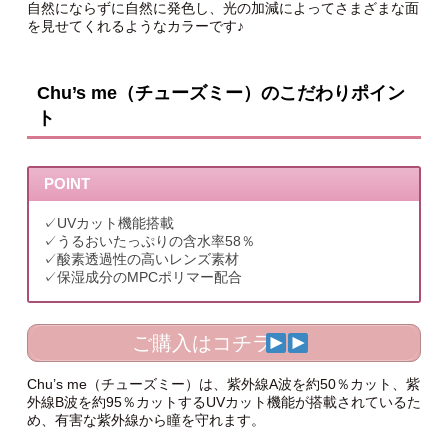
自然にならずに自然に発色し、光の加減によってさまざまな面
を見せてくれるようなカラーです♪
Chu’s me（チューズミー）のこだわりポイン
ト
POINT
✓UVカット機能搭載
✓うるおいたっぷりの含水率58％
✓酸素透過性の高いレンズ素材
✓保湿成分のMPCポリマー配合
ご購入はコチラ
Chu’s me（チューズミー）は、紫外線A波を約50％カット、紫
外線B波を約95％カットするUVカット機能が搭載されているた
め、有害な紫外線から瞳を守れます。