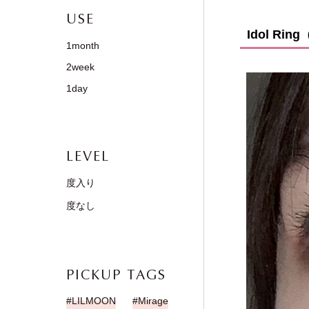
USE
Idol R
1month
2week
1day
LEVEL
度入り
度なし
PICKUP TAGS
LILMOON
Mirage