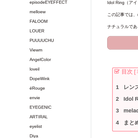
episodeEYEFFECT
Idol Ri
melloew
この記事では、m
FALOOM
ナチュラルであ
LOUER
PUUUUCHU
Viewm
AngelColor
loveil
目次
[
DopeWink
レン
éRouge
envie
Ido
EYEGENIC
mel
ARTIRAL
まと
eyelist
Diya