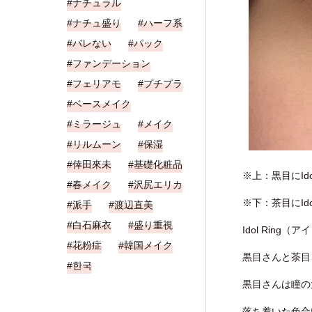
ナチュラル
ナチュ盛り
ハーフ系
バレない
パック
ファンデーション
フェリアモ
プチプラ
ベースメイク
ミラージュ
メイク
リルムーン
保湿
倖田來未
基礎化粧品
※上：黒目にId
春メイク
沢尻エリカ
※下：茶目にId
派手
渡辺直美
白石麻衣
盛り重視
Idol Ri
花粉症
韓国メイク
黒目さんと茶目
한국
黒目さんは瞳の
落ち着いた色合