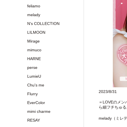
feliamo
melady
N's COLLECTION
LILMOON
Mirage
mimuco
HARNE
perse
LumieU
Chu's me
2023/8/31
Flurry
＝LOVEのメ
EverColor
ら細フチちゅる
mimi charme
melady（
RESAY