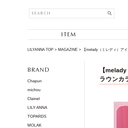
ITEM
LILYANNA TOP
>
MAGAZINE
>
【melady（ミレディ）
BRAND
【mel
ラウンカ
Chapun
michou
Clainel
LILY ANNA
TOPARDS
MOLAK