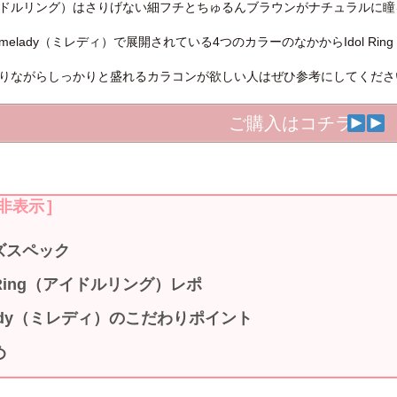
ng（アイドルリング）はさりげない細フチとちゅるんブラウンがナチュラル
elady（ミレディ）で展開されている4つのカラーのなかからIdol R
りながらしっかりと盛れるカラコンが欲しい人はぜひ参考にしてくださ
ご購入はコチラ
非表示
]
ズスペック
l Ring（アイドルリング）レポ
ady（ミレディ）のこだわりポイント
め