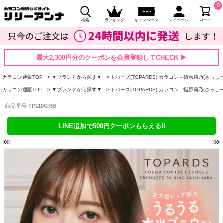
0
カート
検索
ランキング
キャンペーン
マイページ
最大2,300円分のクーポンを会員登録してCHECK ▶
カラコン通販TOP
▼ブランドから探す▼
トパーズ(TOPARDS) カラコン - 指原莉乃(さっしー
カラコン通販TOP
▼ブランドから探す▼
トパーズ(TOPARDS) カラコン - 指原莉乃(さっしー
商品番号
TP110GRB
LINE追加で500円クーポンもらえる!!