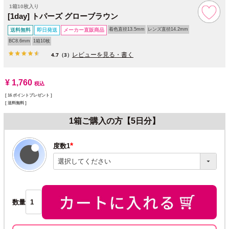
1箱10枚入り
[1day] トパーズ グローブラウン
着色直径13.5mm
レンズ直径14.2mm
送料無料
即日発送
メーカー直販商品
BC8.6mm
1箱10枚
レビューを見る・書く
4.7
（3）
¥
1,760
税込
[
16
ポイントプレゼント ]
送料無料
1箱ご購入の方【5日分】
度数1
(必
須)
数量