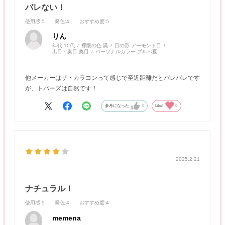
バレない！
使用感
:5
発色
:4
おすすめ度
:5
りん
年代:
10代
裸眼の色:
黒
目の形:
アーモンド目
出目・奥目:
奥目
パーソナルカラー:
ブルべ夏
他メーカーはザ・カラコンって感じで至近距離だとバレバレです
が、トパーズは自然です！
参考になった
0
Like!
0
2025.2.21
ナチュラル！
使用感
:5
発色
:4
おすすめ度
:4
memena