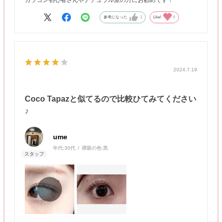
カラコン初心者さんやナチュラル派の方にお勧めです！
参考になった
1
Like!
0
2024.7.19
Coco Tapazと似てるので比較ひてみてください
♪
ume
年代:
30代
裸眼の色:
黒