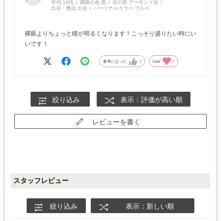
年代:
10代
裸眼の色:
黒
目の形:
アーモンド目
出目・奥目:
出目
パーソナルカラー:
ブルべ
裸眼よりちょっと瞳が明るくなります！こっそり盛りたい時にい
いです！
参考になった
0
Like!
0
絞り込み
表示：評価が高い順
レビューを書く
スタッフレビュー
絞り込み
表示：新しい順