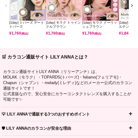
[1day] トパーズ デート
[1day] モラク トゥイン
[1day] モラク ドーリッ
[1day] コ
トパーズ
クルブラウン
シュブラウン
ルテンパフ
¥
1,760
¥
1,760
¥
1,760
¥
1,848
(税込)
(税込)
(税込)
(税込)
🛒 カラコン通販サイト LILY ANNAとは？
カラコン通販サイトLILY ANNA（リリーアンナ）は、
MOLAK（モラク）・TOPARDS(トパーズ)・feliamo(フェリアモ)・
Chapun（シャプン）・melady(ミレディ)などのメーカー公式のカラコン
通販サイトです！
公式直販なので、安心安全にカラーコンタクトレンズを購入することが
可能です✨
💡 LILY ANNAで通販する3つのおすすめポイント
🛡️ LILY ANNAのカラコンが安全な理由