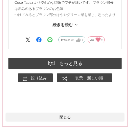
Coco Tapazより控えめな印象でフチが細いです、ブラウン部分
は赤みのあるブラウンのお色味！
つけてみるとブラウン部分はややグリーン感を感じ、思ったより
甘めにならず使いやすいお色です！！
続きを読む
万人受けしそうなカーキブラウンでフチの存在感も主張は感じず
とても馴染みよいので万能✨
参考になった
0
Like!
0
動画：自然光／静止画：室内蛍光灯
もっと見る
絞り込み
表示：新しい順
閉じる