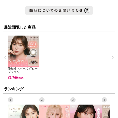
最近閲覧した商品
[1day] トパーズ グロー
ブラウン
¥
1,760
(税込)
ランキング
1
2
3
4