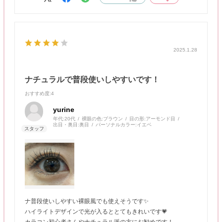
2025.1.28
ナチュラルで普段使いしやすいです！
おすすめ度
:4
yurine
年代:
20代
裸眼の色:
ブラウン
目の形:
アーモンド目
出目・奥目:
奥目
パーソナルカラー:
イエベ
ナ普段使いしやすい裸眼風でも使えそうです✨
ハイライトデザインで光が入るととてもきれいです💗