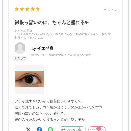
2026.5.7
裸眼っぽいのに、ちゃんと盛れる✨
おすすめ度
:5
LILYANNAでの購入品である※購入履歴がない商品の場合ポイント付与対
象外となります。
:はい
ay イエベ春
年代:
20代
裸眼の色:
黒
目の大きさ:
小粒目
フチが強すぎないから普段使いしやすくて、
近くで見てもカラコン感が出にくいのがよかったです🫧
裸眼っぽいのにちゃんと盛れて、
光が入ったみたいなうるっと感が可愛い💗💫
参考になった
0
Like!
0