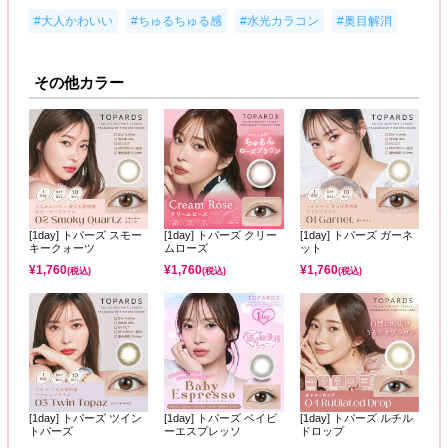
,
,
,
#大人かわいい
#ちゅるちゅる感
#水光カラコン
#奥目解消
その他カラー
[1day] トパーズ スモー
[1day] トパーズ クリー
[1day] トパーズ ガーネ
キークォーツ
ムローズ
ット
¥
1,760
¥
1,760
¥
1,760
(税込)
(税込)
(税込)
[1day] トパーズ ツイン
[1day] トパーズ ベイビ
[1day] トパーズ ルチル
トパーズ
ーエスプレッソ
ドロップ