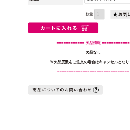
(必
須)
============ 欠品情報 ============
欠品なし
※欠品度数をご注文の場合はキャンセルとなり
===============================