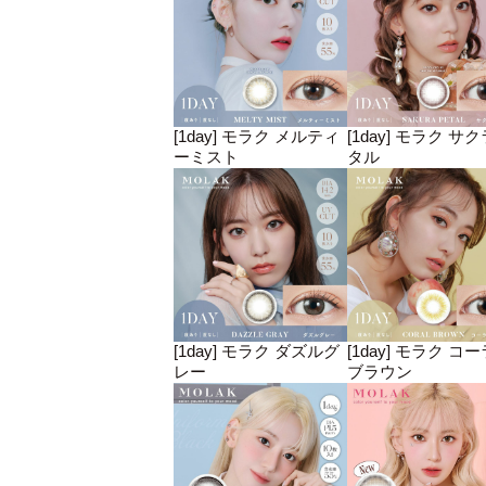
[1day] モラク メルティ
[1day] モラク サ
ーミスト
タル
[1day] モラク ダズルグ
[1day] モラク コ
レー
ブラウン