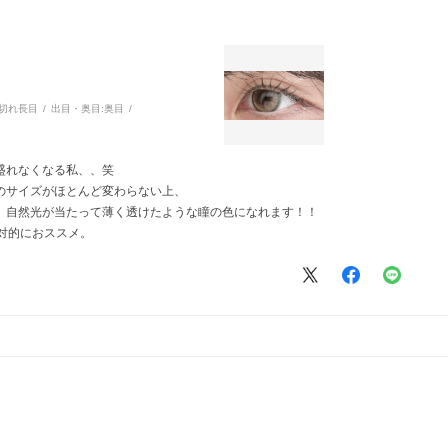
切れ長目
出目・奥目:
奥目
盛れなくなる私、、笑
のサイズがほとんど変わらない上、
、自然光が当たって薄く透けたような瞳の色になれます！！
対的におススメ。