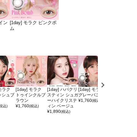
ゥイン
[1day] モラク ピンクボ
ム
 モラク
[1day] モラク
[1day] ハパクリ
[1day] モラク
[1day] モラク
ッシュブ
トゥインクルブ
スティン シュガ
グレーバニー
ブラウンバニ
ラウン
ーハイクリステ
¥
1,760
¥
1,760
(税込)
(税込)
¥
1,760
ィン ベージュ
(税込)
(税込)
¥
1,890
(税込)