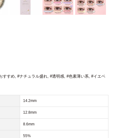
おすすめ
,
#ナチュラル盛れ
,
#透明感
,
#色素薄い系
,
#イエベ
14.2mm
12.8mm
8.6mm
55%