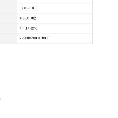
0.00～-10.00
レンズ10枚
1日使い捨て
22900BZX00118000
。