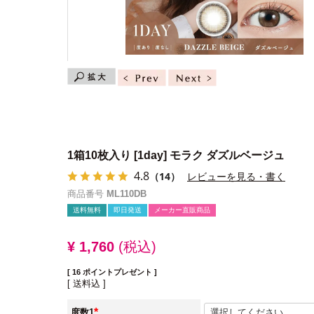
1箱10枚入り
[1day] モラク ダズルベージュ
4.8
（14）
レビューを見る・書く
商品番号
ML110DB
送料無料
即日発送
メーカー直販商品
¥
1,760
税込
[
16
ポイントプレゼント ]
送料込
度数1