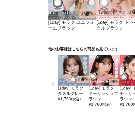
[1day] モラク ユニフォ
[1day] モラク ト
ームブラック
クルブラウン
他のお客様はこちらの商品も見ています
[1day] モラク
[1day] モラク
[1day]
ダズルグレー
ドーリッシュブ
チェリ
¥
1,760
ラウン
ラウン
(税込)
¥
1,760
¥
1,760
(税込)