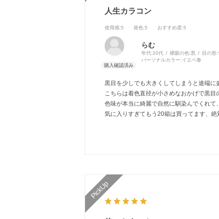
人生カラコン
使用感
:5
発色
:5
おすすめ度
:5
らむ
年代:
20代
裸眼の色:
黒
目の形:
パーソナルカラー:
イエベ春
黒目を少しでも大きくしてしまうと途端に
こちらは着色直径が小さめなおかげで黒目
色味が本当に綺麗で自然に馴染んでくれて
気に入りすぎてもう20箱は買ってます、絶