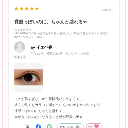
2026.5.7
裸眼っぽいのに、ちゃんと盛れる✨
おすすめ度
:5
LILYANNAでの購入品である※購入履歴がない商品の場合ポイント付与対
象外となります。
:はい
ay イエベ春
年代:
20代
裸眼の色:
黒
目の大きさ:
小粒目
フチが強すぎないから普段使いしやすくて、
近くで見てもカラコン感が出にくいのがよかったです🫧
裸眼っぽいのにちゃんと盛れて、
光が入ったみたいなうるっと感が可愛い💗💫
参考になった
0
Like!
0