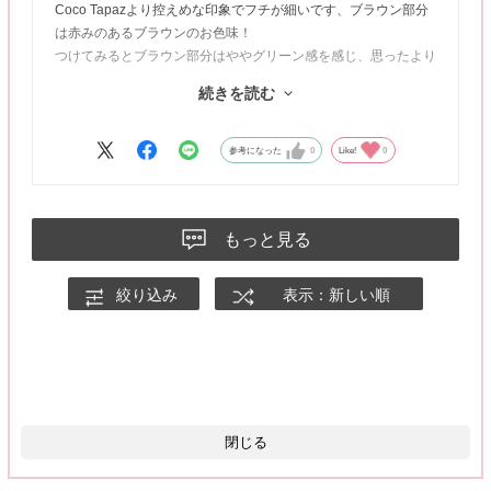
Coco Tapazより控えめな印象でフチが細いです、ブラウン部分
は赤みのあるブラウンのお色味！
つけてみるとブラウン部分はややグリーン感を感じ、思ったより
甘めにならず使いやすいお色です！！
続きを読む
万人受けしそうなカーキブラウンでフチの存在感も主張は感じず
とても馴染みよいので万能✨
参考になった
0
Like!
0
動画：自然光／静止画：室内蛍光灯
もっと見る
絞り込み
表示：新しい順
閉じる