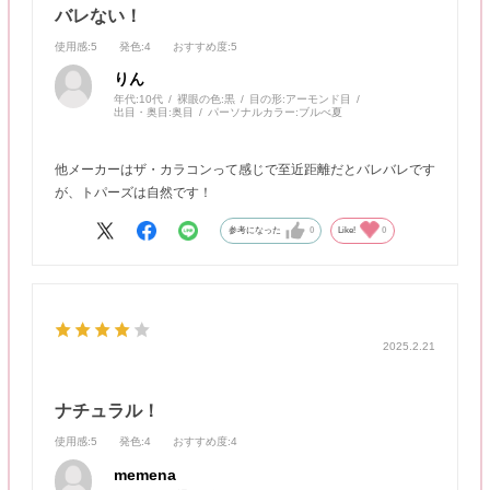
バレない！
使用感
:5
発色
:4
おすすめ度
:5
りん
年代:
10代
裸眼の色:
黒
目の形:
アーモンド目
出目・奥目:
奥目
パーソナルカラー:
ブルべ夏
他メーカーはザ・カラコンって感じで至近距離だとバレバレです
が、トパーズは自然です！
参考になった
0
Like!
0
2025.2.21
ナチュラル！
使用感
:5
発色
:4
おすすめ度
:4
memena