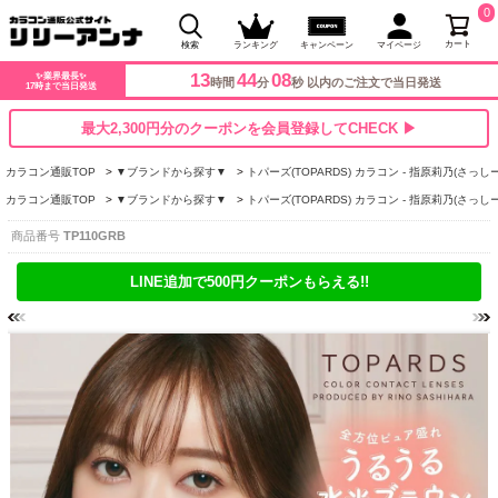
0
カート
検索
ランキング
キャンペーン
マイページ
13
44
07
✨業界最長✨
時間
分
秒 以内のご注文で当日発送
17時まで当日発送
最大2,300円分のクーポンを会員登録してCHECK ▶
カラコン通販TOP
▼ブランドから探す▼
トパーズ(TOPARDS) カラコン - 指原莉乃(さっしー
カラコン通販TOP
▼ブランドから探す▼
トパーズ(TOPARDS) カラコン - 指原莉乃(さっしー
商品番号
TP110GRB
LINE追加で500円クーポンもらえる!!