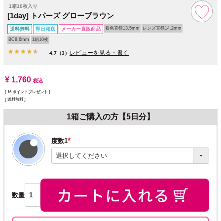
1箱10枚入り
[1day] トパーズ グローブラウン
着色直径13.5mm
レンズ直径14.2mm
送料無料
即日発送
メーカー直販商品
BC8.6mm
1箱10枚
レビューを見る・書く
4.7
（3）
¥
1,760
税込
[
16
ポイントプレゼント ]
送料無料
1箱ご購入の方【5日分】
度数1
(必
須)
数量