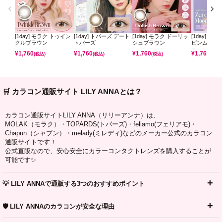
[1day] モラク トゥイン
[1day] トパーズ デート
[1day] モラク ドーリッ
[1day] ミ
クルブラウン
トパーズ
シュブラウン
ピンムーン
¥
1,760
¥
1,760
¥
1,760
¥
1,760
(税込)
(税込)
(税込)
(税込)
🛒 カラコン通販サイト LILY ANNAとは？
カラコン通販サイトLILY ANNA（リリーアンナ）は、
MOLAK（モラク）・TOPARDS(トパーズ)・feliamo(フェリアモ)・
Chapun（シャプン）・melady(ミレディ)などのメーカー公式のカラコン
通販サイトです！
公式直販なので、安心安全にカラーコンタクトレンズを購入することが
可能です✨
💡 LILY ANNAで通販する3つのおすすめポイント
🛡️ LILY ANNAのカラコンが安全な理由