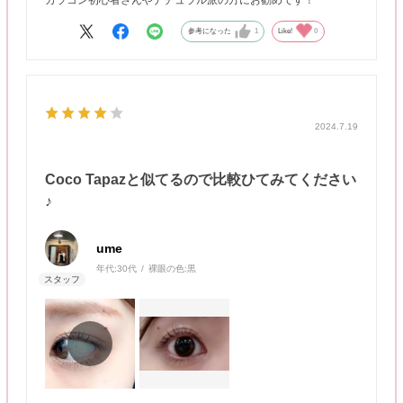
カラコン初心者さんやナチュラル派の方にお勧めです！
参考になった
1
Like!
0
2024.7.19
Coco Tapazと似てるので比較ひてみてください
♪
ume
年代:
30代
裸眼の色:
黒