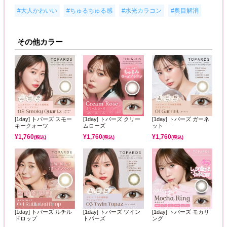
,
,
,
#大人かわいい
#ちゅるちゅる感
#水光カラコン
#奥目解消
その他カラー
[1day] トパーズ スモー
[1day] トパーズ クリー
[1day] トパーズ ガーネ
キークォーツ
ムローズ
ット
¥
1,760
¥
1,760
¥
1,760
(税込)
(税込)
(税込)
[1day] トパーズ ルチル
[1day] トパーズ ツイン
[1day] トパーズ モカリ
ドロップ
トパーズ
ング