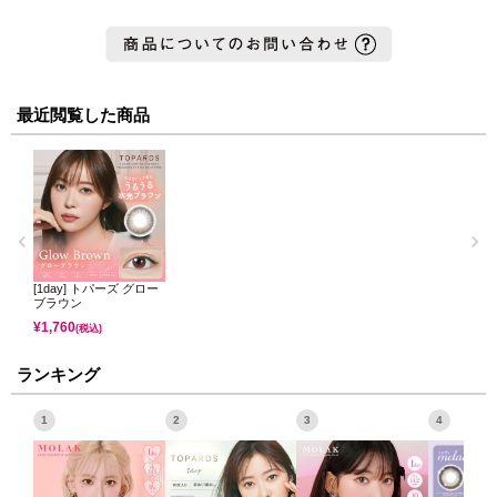
最近閲覧した商品
[1day] トパーズ グロー
ブラウン
¥
1,760
(税込)
ランキング
1
2
3
4