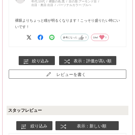
年代:
10代
裸眼の色:
黒
目の形:
アーモンド目
出目・奥目:
出目
パーソナルカラー:
ブルべ
裸眼よりちょっと瞳が明るくなります！こっそり盛りたい時にい
いです！
参考になった
0
Like!
0
絞り込み
表示：評価が高い順
レビューを書く
スタッフレビュー
絞り込み
表示：新しい順