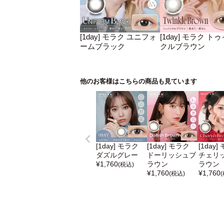
[1day] モラク ユニフォ
[1day] モラク ト
ームブラック
クルブラウン
他のお客様はこちらの商品も見ています
[1day] モラク
[1day] モラク
[1day]
ダズルグレー
ドーリッシュブ
チェリ
¥
1,760
ラウン
ラウン
(税込)
¥
1,760
¥
1,760
(税込)