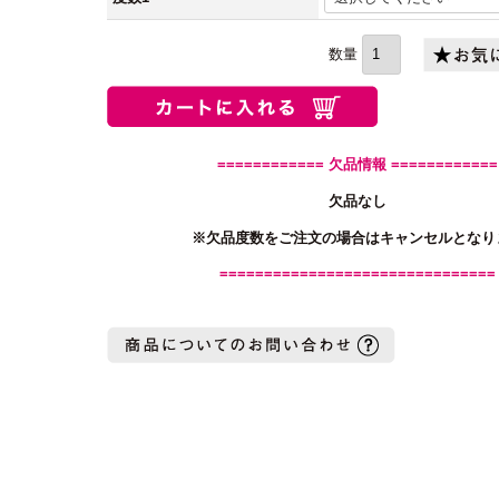
(必
須)
============ 欠品情報 ============
欠品なし
※欠品度数をご注文の場合はキャンセルとなり
===============================