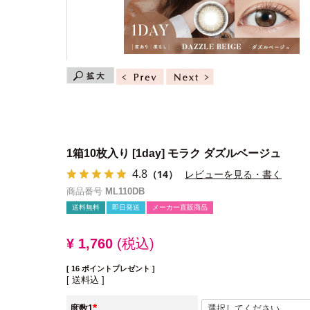
1箱10枚入り
[1day] モラク ダズルベージュ
4.8
（14）
レビューを見る・書く
商品番号
ML110DB
送料無料
即日発送
メーカー直販商品
¥
1,760
税込
[
16
ポイントプレゼント ]
送料込
度数1