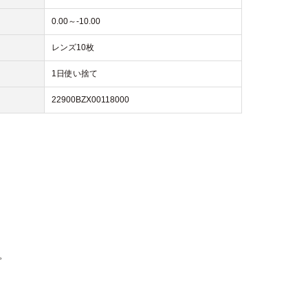
0.00～-10.00
レンズ10枚
1日使い捨て
22900BZX00118000
。