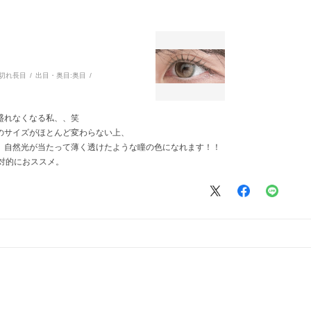
切れ長目
出目・奥目:
奥目
盛れなくなる私、、笑
のサイズがほとんど変わらない上、
、自然光が当たって薄く透けたような瞳の色になれます！！
対的におススメ。