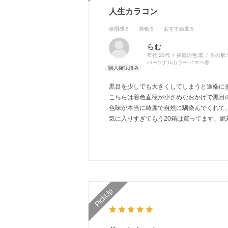
人生カラコン
使用感
:5
発色
:5
おすすめ度
:5
らむ
年代:
20代
裸眼の色:
黒
目の形:
パーソナルカラー:
イエベ春
黒目を少しでも大きくしてしまうと途端に
こちらは着色直径が小さめなおかげで黒目
色味が本当に綺麗で自然に馴染んでくれて
気に入りすぎてもう20箱は買ってます、絶