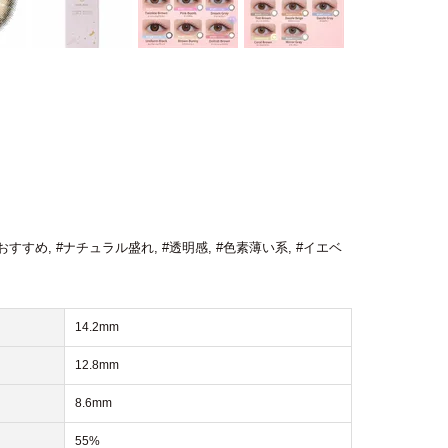
おすすめ
,
#ナチュラル盛れ
,
#透明感
,
#色素薄い系
,
#イエベ
14.2mm
12.8mm
8.6mm
55%