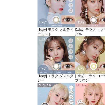
[1day] モラク メルティ
[1day] モラク サ
ーミスト
タル
[1day] モラク ダズルグ
[1day] モラク コ
レー
ブラウン