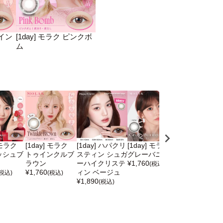
ゥイン
[1day] モラク ピンクボ
ム
 モラク
[1day] モラク
[1day] ハパクリ
[1day] モラク
[1day] モラク
ッシュブ
トゥインクルブ
スティン シュガ
グレーバニー
ブラウンバニ
ラウン
ーハイクリステ
¥
1,760
¥
1,760
(税込)
(税込)
¥
1,760
ィン ベージュ
(税込)
(税込)
¥
1,890
(税込)