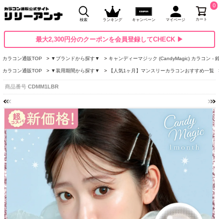
0
カート
検索
ランキング
キャンペーン
マイページ
最大2,300円分のクーポンを会員登録してCHECK ▶
カラコン通販TOP
▼ブランドから探す▼
キャンディーマジック (CandyMagic) カラコン -
カラコン通販TOP
▼装用期間から探す▼
【人気1ヶ月】マンスリーカラコンおすすめ一覧
商品番号
CDMM1LBR