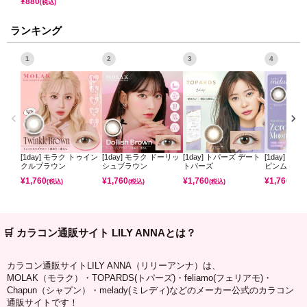
¥
880
(税込)
ランキング
1
2
3
4
[1day] モラク トゥイン
[1day] モラク ドーリッ
[1day] トパーズ デート
[1day] ミ
クルブラウン
シュブラウン
トパーズ
ピンムーン
¥
1,760
¥
1,760
¥
1,760
¥
1,760
(税込)
(税込)
(税込)
(税込)
🛒 カラコン通販サイト LILY ANNAとは？
カラコン通販サイトLILY ANNA（リリーアンナ）は、
MOLAK（モラク）・TOPARDS(トパーズ)・feliamo(フェリアモ)・
Chapun（シャプン）・melady(ミレディ)などのメーカー公式のカラコン
通販サイトです！