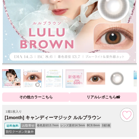
その他カラーこちら
リアルレポこちら📸
1箱1枚入り
[1month] キャンディーマジック ルルブラウン
お取寄せ
着色直径13.7mm
レンズ直径14.5mm
BC8.6mm
1箱1枚
送料無料
割引クーポン対象外