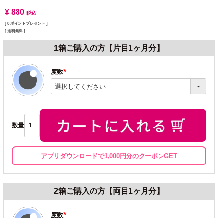
¥
880
税込
[
8
ポイントプレゼント ]
送料無料
1箱ご購入の方【片目1ヶ月分】
度数
(必
須)
数量
アプリダウンロードで1,000円分のクーポンGET
2箱ご購入の方【両目1ヶ月分】
度数