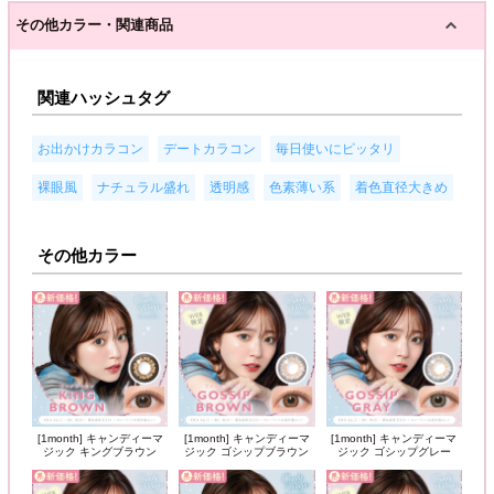
その他カラー・関連商品
関連ハッシュタグ
,
,
,
お出かけカラコン
デートカラコン
毎日使いにピッタリ
,
,
,
,
裸眼風
ナチュラル盛れ
透明感
色素薄い系
着色直径大きめ
その他カラー
[1month] キャンディーマ
[1month] キャンディーマ
[1month] キャンディーマ
ジック キングブラウン
ジック ゴシップブラウン
ジック ゴシップグレー