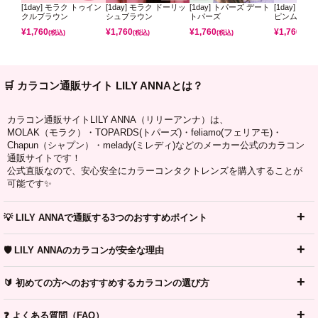
[1day] モラク トゥイン
[1day] モラク ドーリッ
[1day] トパーズ デート
[1day] ミ
クルブラウン
シュブラウン
トパーズ
ピンムーン
¥
1,760
¥
1,760
¥
1,760
¥
1,760
(税込)
(税込)
(税込)
(税込)
🛒 カラコン通販サイト LILY ANNAとは？
カラコン通販サイトLILY ANNA（リリーアンナ）は、
MOLAK（モラク）・TOPARDS(トパーズ)・feliamo(フェリアモ)・
Chapun（シャプン）・melady(ミレディ)などのメーカー公式のカラコン
通販サイトです！
公式直販なので、安心安全にカラーコンタクトレンズを購入することが
可能です✨
💡 LILY ANNAで通販する3つのおすすめポイント
🛡️ LILY ANNAのカラコンが安全な理由
🔰 初めての方へのおすすめするカラコンの選び方
❓ よくある質問（FAQ）