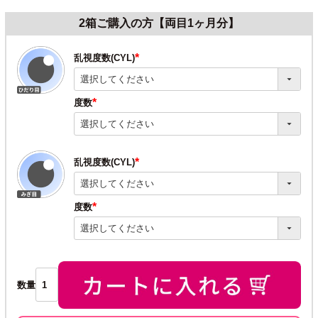
2箱ご購入の方【両目1ヶ月分】
乱視度数(CYL)
(必
須)
度数
(必
須)
乱視度数(CYL)
(必
須)
度数
(必
須)
数量