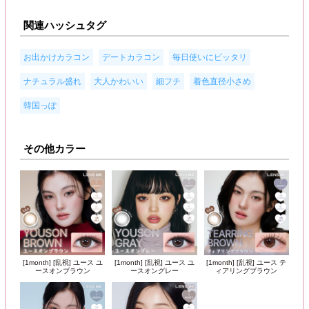
関連ハッシュタグ
,
,
,
お出かけカラコン
デートカラコン
毎日使いにピッタリ
,
,
,
,
ナチュラル盛れ
大人かわいい
細フチ
着色直径小さめ
韓国っぽ
その他カラー
[1month] [乱視] ユース ユ
[1month] [乱視] ユース ユ
[1month] [乱視] ユース テ
ースオンブラウン
ースオングレー
ィアリングブラウン