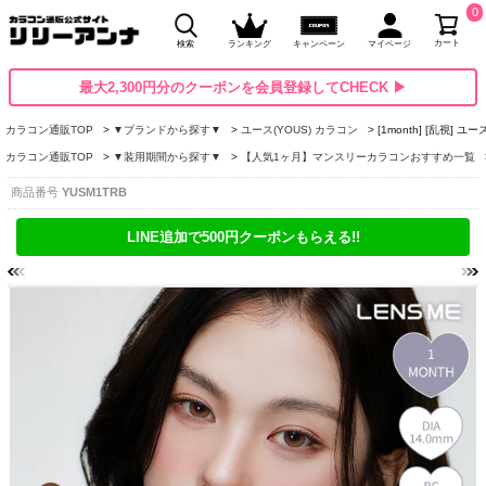
0
カート
検索
ランキング
キャンペーン
マイページ
最大2,300円分のクーポンを会員登録してCHECK ▶
カラコン通販TOP
▼ブランドから探す▼
ユース(YOUS) カラコン
[1month] [乱視]
カラコン通販TOP
▼装用期間から探す▼
【人気1ヶ月】マンスリーカラコンおすすめ一覧
商品番号
YUSM1TRB
LINE追加で500円クーポンもらえる!!