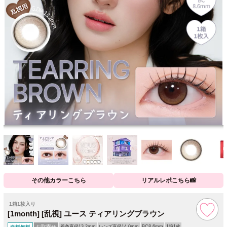
その他カラーこちら
リアルレポこちら📸
1箱1枚入り
[1month] [乱視] ユース ティアリングブラウン
お取寄せ
着色直径13.2mm
レンズ直径14.0mm
BC8.6mm
1箱1枚