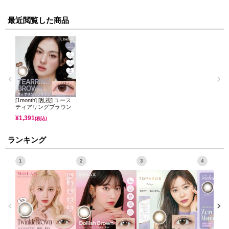
最近閲覧した商品
[1month] [乱視] ユース
ティアリングブラウン
¥
1,391
(税込)
ランキング
1
2
3
4