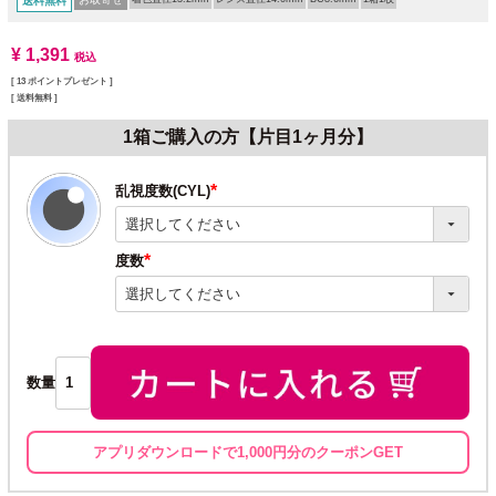
送料無料
¥
1,391
税込
[
13
ポイントプレゼント ]
送料無料
1箱ご購入の方【片目1ヶ月分】
乱視度数(CYL)
(必
須)
度数
(必
須)
数量
アプリダウンロードで1,000円分のクーポンGET