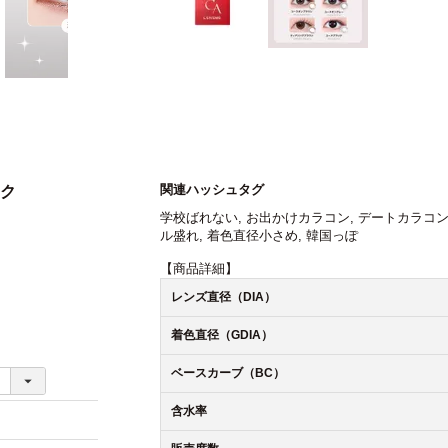
関連ハッシュタグ
ック
学校ばれない
,
お出かけカラコン
,
デートカラコ
ル盛れ
,
着色直径小さめ
,
韓国っぽ
【商品詳細】
レンズ直径（DIA）
着色直径（GDIA）
ベースカーブ（BC）
含水率