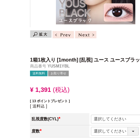
1箱1枚入り
[1month] [乱視] ユース ユースブラ
商品番号
YUSM1YBL
送料無料
お取り寄せ
¥
1,391
税込
[
13
ポイントプレゼント ]
送料込
乱視度数(CYL)
(必
須)
度数
(必