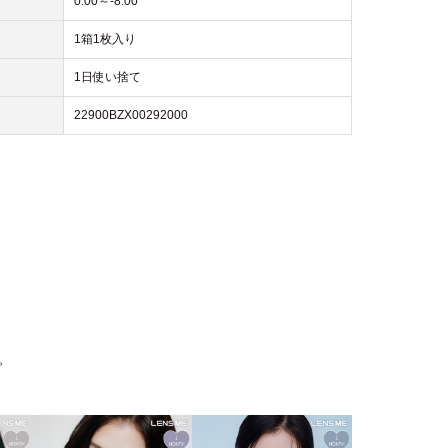
0.00～-8.00
1箱1枚入り
1日使い捨て
22900BZX00292000
。