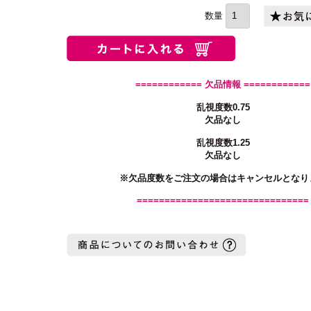
須)
============ 欠品情報 ============
乱視度数0.75
欠品なし
乱視度数1.25
欠品なし
※欠品度数をご注文の場合はキャンセルとなり
===============================