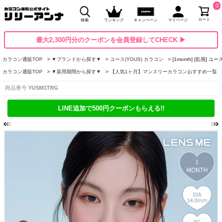
0
カート
検索
ランキング
キャンペーン
マイページ
最大2,300円分のクーポンを会員登録してCHECK ▶
カラコン通販TOP
▼ブランドから探す▼
ユース(YOUS) カラコン
[1month] [乱視]
カラコン通販TOP
▼装用期間から探す▼
【人気1ヶ月】マンスリーカラコンおすすめ一覧
商品番号
YUSM1TRG
LINE追加で500円クーポンもらえる!!