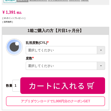
送料無料
¥
1,391
税込
[
13
ポイントプレゼント ]
送料無料
1箱ご購入の方【片目1ヶ月分】
乱視度数(CYL)
(必
須)
度数
(必
須)
数量
アプリダウンロードで1,000円分のクーポンGET