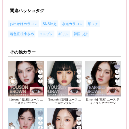
関連ハッシュタグ
,
,
,
,
お出かけカラコン
SNS映え
水光カラコン
細フチ
,
,
,
着色直径小さめ
コスプレ
ギャル
韓国っぽ
その他カラー
[1month] [乱視] ユース ユ
[1month] [乱視] ユース ユ
[1month] [乱視] ユース テ
ースオンブラウン
ースオングレー
ィアリングブラウン