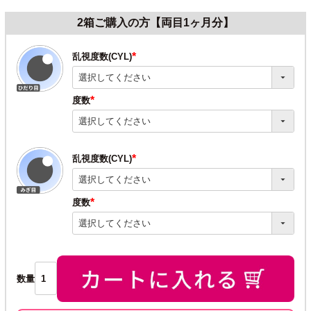
2箱ご購入の方【両目1ヶ月分】
乱視度数(CYL)
(必
須)
度数
(必
須)
乱視度数(CYL)
(必
須)
度数
(必
須)
数量