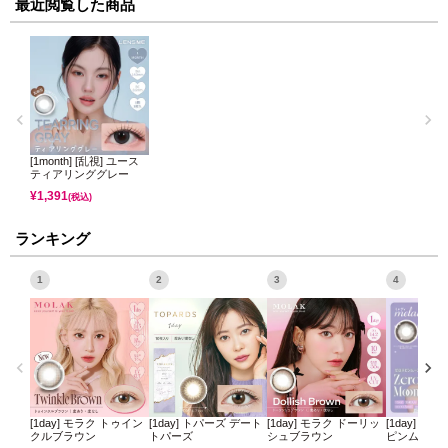
最近閲覧した商品
[1month] [乱視] ユース
ティアリンググレー
¥
1,391
(税込)
ランキング
1
2
3
4
[1day] モラク トゥイン
[1day] トパーズ デート
[1day] モラク ドーリッ
[1day] ミ
クルブラウン
トパーズ
シュブラウン
ピンムーン