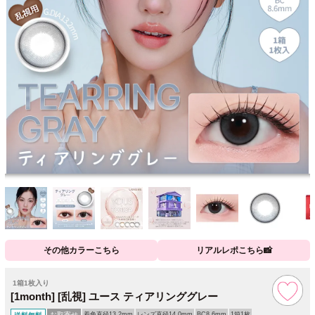
その他カラーこちら
リアルレポこちら📸
1箱1枚入り
[1month] [乱視] ユース ティアリンググレー
お取寄せ
着色直径13.2mm
レンズ直径14.0mm
BC8.6mm
1箱1枚