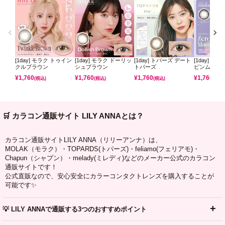
[1day] モラク トゥイン
[1day] モラク ドーリッ
[1day] トパーズ デート
[1day] ミ
クルブラウン
シュブラウン
トパーズ
ピンムーン
¥
1,760
¥
1,760
¥
1,760
¥
1,760
(税込)
(税込)
(税込)
(税込)
🛒 カラコン通販サイト LILY ANNAとは？
カラコン通販サイトLILY ANNA（リリーアンナ）は、
MOLAK（モラク）・TOPARDS(トパーズ)・feliamo(フェリアモ)・
Chapun（シャプン）・melady(ミレディ)などのメーカー公式のカラコン
通販サイトです！
公式直販なので、安心安全にカラーコンタクトレンズを購入することが
可能です✨
💡 LILY ANNAで通販する3つのおすすめポイント