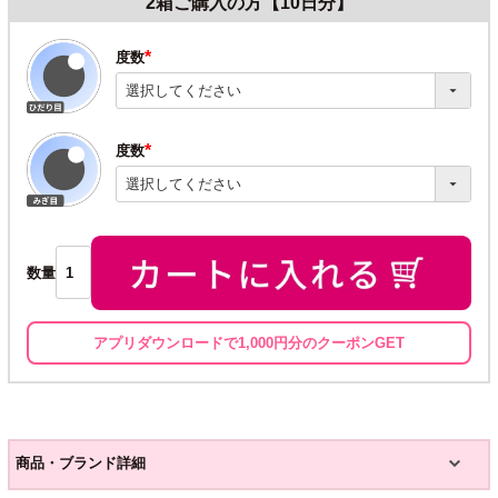
2箱ご購入の方【10日分】
度数
(必
須)
度数
(必
須)
数量
アプリダウンロードで1,000円分のクーポンGET
商品・ブランド詳細