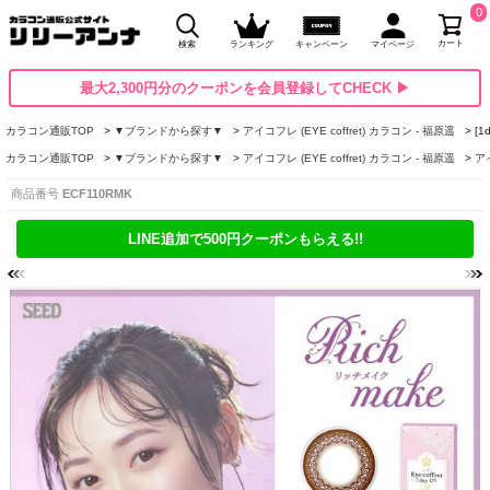
0
カート
検索
ランキング
キャンペーン
マイページ
最大2,300円分のクーポンを会員登録してCHECK ▶
カラコン通販TOP
▼ブランドから探す▼
アイコフレ (EYE coffret) カラコン - 福原遥
[
カラコン通販TOP
▼ブランドから探す▼
アイコフレ (EYE coffret) カラコン - 福原遥
アイ
商品番号
ECF110RMK
LINE追加で500円クーポンもらえる!!