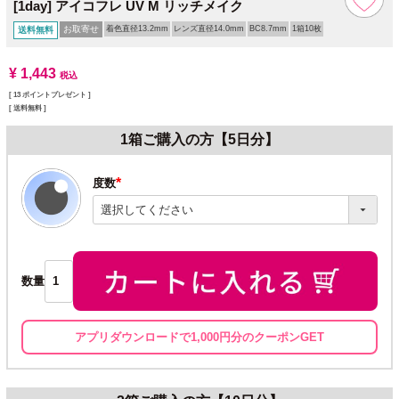
[1day] アイコフレ UV M リッチメイク
お取寄せ
着色直径13.2mm
レンズ直径14.0mm
BC8.7mm
1箱10枚
送料無料
¥
1,443
税込
[
13
ポイントプレゼント ]
送料無料
1箱ご購入の方【5日分】
度数
(必
須)
数量
アプリダウンロードで1,000円分のクーポンGET