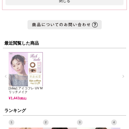
閉じる
最近閲覧した商品
[1day] アイコフレ UV M
リッチメイク
¥
1,443
(税込)
ランキング
1
2
3
4