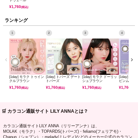
トヴェール
¥
1,760
(税込)
ランキング
1
2
3
4
[1day] モラク トゥイン
[1day] トパーズ デート
[1day] モラク ドーリッ
[1day] ミ
クルブラウン
トパーズ
シュブラウン
ピンムーン
¥
1,760
¥
1,760
¥
1,760
¥
1,760
(税込)
(税込)
(税込)
(税込)
🛒 カラコン通販サイト LILY ANNAとは？
カラコン通販サイトLILY ANNA（リリーアンナ）は、
MOLAK（モラク）・TOPARDS(トパーズ)・feliamo(フェリアモ)・
Chapun（シャプン）・melady(ミレディ)などのメーカー公式のカラコン