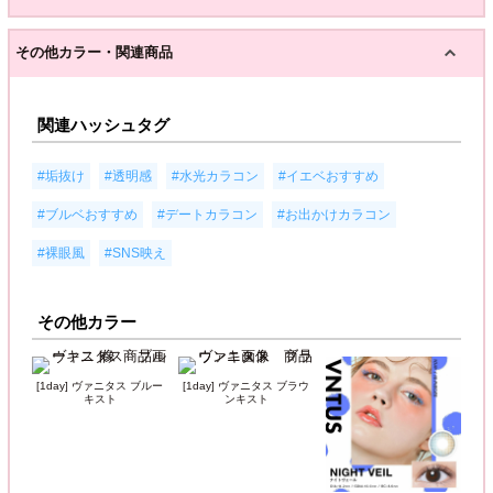
その他カラー・関連商品
関連ハッシュタグ
,
,
,
,
#垢抜け
#透明感
#水光カラコン
#イエベおすすめ
,
,
,
#ブルベおすすめ
#デートカラコン
#お出かけカラコン
,
#裸眼風
#SNS映え
その他カラー
[1day] ヴァニタス ブルー
[1day] ヴァニタス ブラウ
キスト
ンキスト