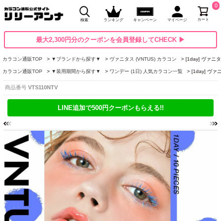
0
カート
検索
ランキング
キャンペーン
マイページ
最大2,300円分のクーポンを会員登録してCHECK ▶
カラコン通販TOP
▼ブランドから探す▼
ヴァニタス (VNTUS) カラコン
[1day] ヴァ
カラコン通販TOP
▼装用期間から探す▼
ワンデー (1日) 人気カラコン一覧
[1day] 
商品番号
VTS110NTV
LINE追加で500円クーポンもらえる!!