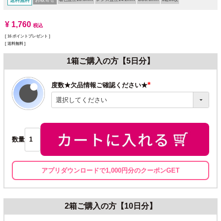
送料無料
¥
1,760
税込
[
16
ポイントプレゼント ]
送料無料
1箱ご購入の方【5日分】
度数★欠品情報ご確認ください★
(必
須)
数量
アプリダウンロードで1,000円分のクーポンGET
2箱ご購入の方【10日分】