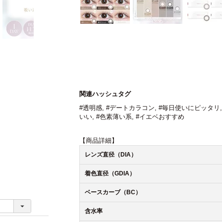
関連ハッシュタグ
#透明感
,
#デートカラコン
,
#毎日使いにピッタリ
いい
,
#色素薄い系
,
#イエベおすすめ
【商品詳細】
レンズ直径（DIA）
着色直径（GDIA）
ベースカーブ（BC）
含水率