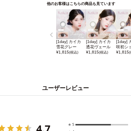
他のお客様はこちらの商品も見ています
[1day] カイカ
[1day] カイカ
[1day]
雪花グレー
透花ヴェール
咲初シ
¥
1,815
¥
1,815
¥
1,815
(税込)
(税込)
ユーザーレビュー
4.7
★
5