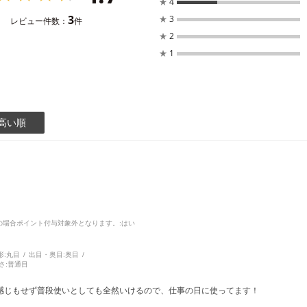
★
4
3
★
3
レビュー件数：
件
★
2
★
1
高い順
品の場合ポイント付与対象外となります。
:はい
形:
丸目
出目・奥目:
奥目
さ:
普通目
感じもせず普段使いとしても全然いけるので、仕事の日に使ってます！