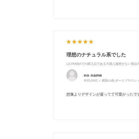
理想のナチュラル系でした
LILYANNAでの購入品である※購入履歴がない商
no name
年代:
20代
裸眼の色:
ダークブラウン
想像よりデザインが凝ってて可愛かったで