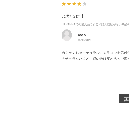
よかった！
LILYANNAでの購入品である※購入履歴がない商
maa
年代:
30代
めちゃくちゃナチュラル。カラコンを気付
ナチュラルだけど、瞳の色は変わるので真