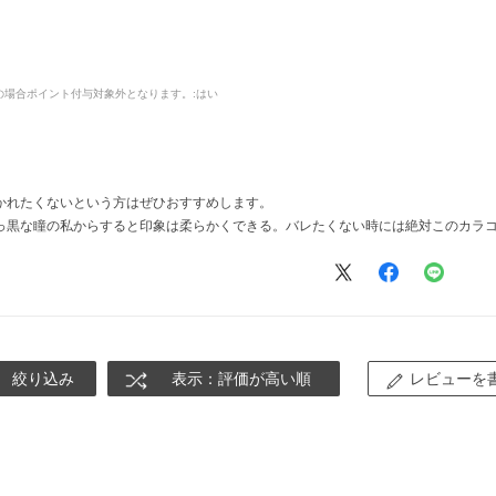
品の場合ポイント付与対象外となります。
:はい
かれたくないという方はぜひおすすめします。
っ黒な瞳の私からすると印象は柔らかくできる。バレたくない時には絶対このカラ
絞り込み
表示：評価が高い順
レビューを