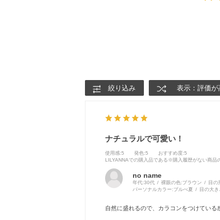
絞り込み
表示：評価が
ナチュラルで可愛い！
使用感
:5
発色
:5
おすすめ度
:5
LILYANNAでの購入品である※購入履歴がない商
no name
年代:
30代
裸眼の色:
ブラウン
目の
パーソナルカラー:
ブルべ夏
目の大き
自然に盛れるので、カラコンをつけている