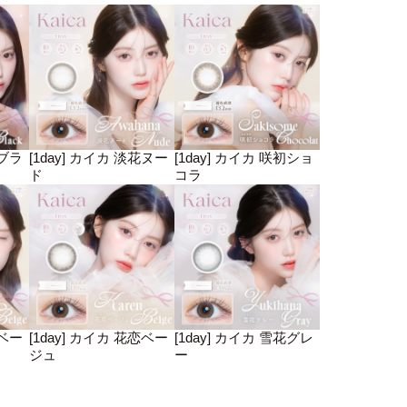
月ブラ
[1day] カイカ 淡花ヌー
[1day] カイカ 咲初ショ
ド
コラ
絃ベー
[1day] カイカ 花恋ベー
[1day] カイカ 雪花グレ
ジュ
ー