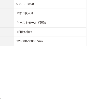
0.00～-10.00
1箱10枚入り
キャストモールド製法
1日使い捨て
22800BZI00037A42
。