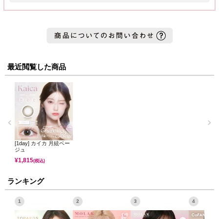
最近閲覧した商品
[1day] カイカ 月絃ベー
ジュ
¥
1,815
(税込)
ランキング
1
2
3
4