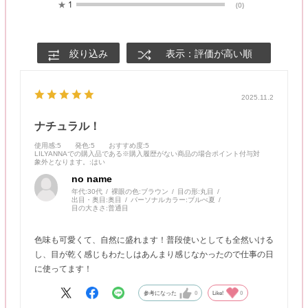
★
1
(0)
絞り込み
表示：評価が高い順
2025.11.2
ナチュラル！
使用感
:5
発色
:5
おすすめ度
:5
LILYANNAでの購入品である※購入履歴がない商品の場合ポイント付与対
象外となります。
:はい
no name
年代:
30代
裸眼の色:
ブラウン
目の形:
丸目
出目・奥目:
奥目
パーソナルカラー:
ブルべ夏
目の大きさ:
普通目
色味も可愛くて、自然に盛れます！普段使いとしても全然いける
し、目が乾く感じもわたしはあんまり感じなかったので仕事の日
に使ってます！
参考になった
0
Like!
0