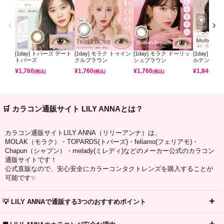
[1day] トパーズ デート
[1day] モラク トゥイン
[1day] モラク ドーリッ
[1day] コ
トパーズ
クルブラウン
シュブラウン
ルテンパフ
¥
1,760
¥
1,760
¥
1,760
¥
1,848
(税込)
(税込)
(税込)
(税込)
🛒 カラコン通販サイト LILY ANNAとは？
カラコン通販サイトLILY ANNA（リリーアンナ）は、
MOLAK（モラク）・TOPARDS(トパーズ)・feliamo(フェリアモ)・
Chapun（シャプン）・melady(ミレディ)などのメーカー公式のカラコン
通販サイトです！
公式直販なので、安心安全にカラーコンタクトレンズを購入することが
可能です✨
💡 LILY ANNAで通販する3つのおすすめポイント