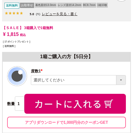
お取寄せ
着色直径13.0mm
レンズ直径14.2mm
BC8.7mm
1箱10枚
送料無料
レビューを見る・書く
5.0
（1）
【 S A L E 】
3箱購入で1箱無料
¥
1,815
税込
[
17
ポイントプレゼント ]
送料無料
1箱ご購入の方【5日分】
度数1
(必
須)
数量
アプリダウンロードで1,000円分のクーポンGET