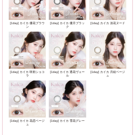
[1day] カイカ 優花ブラウ
[1day] カイカ 優月ブラッ
[1day] カイカ 淡花ヌード
ン
ク
[1day] カイカ 咲初ショコ
[1day] カイカ 透花ヴェー
[1day] カイカ 月絃ベージ
ラ
ル
ュ
[1day] カイカ 花恋ベージ
[1day] カイカ 雪花グレー
ュ