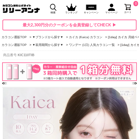
0
カート
検索
ランキング
キャンペーン
マイページ
最大2,300円分のクーポンを会員登録してCHECK ▶
カラコン通販TOP
▼ブランドから探す▼
カイカ (Kaica) カラコン
[1day] カイカ 月絃
カラコン通販TOP
▼装用期間から探す▼
ワンデー (1日) 人気カラコン一覧
[1day] カ
商品番号
KIC110TIB