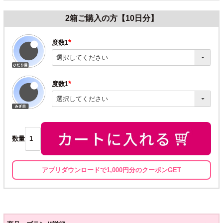
2箱ご購入の方【10日分】
度数1
(必
須)
度数1
(必
須)
数量
アプリダウンロードで1,000円分のクーポンGET