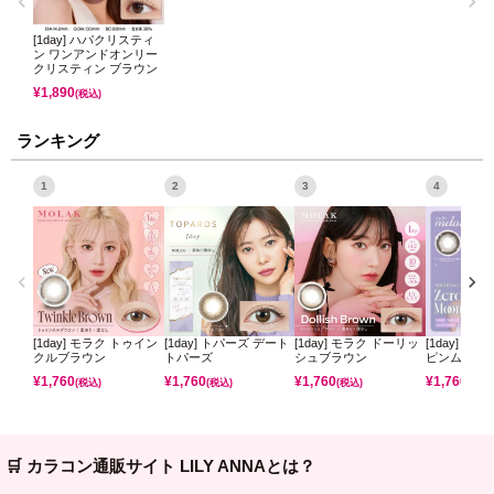
[1day] ハパクリスティ
ン ワンアンドオンリー
クリスティン ブラウン
¥
1,890
(税込)
ランキング
1
2
3
4
[1day] モラク トゥイン
[1day] トパーズ デート
[1day] モラク ドーリッ
[1day] ミ
クルブラウン
トパーズ
シュブラウン
ピンムーン
¥
1,760
¥
1,760
¥
1,760
¥
1,760
(税込)
(税込)
(税込)
(税込)
🛒 カラコン通販サイト LILY ANNAとは？