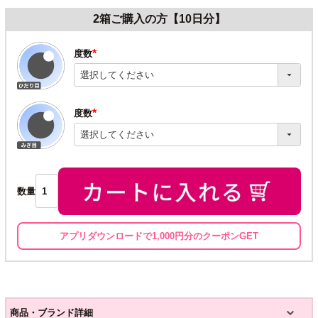
2箱ご購入の方【10日分】
度数
(必
須)
度数
(必
須)
数量
アプリダウンロードで1,000円分のクーポンGET
商品・ブランド詳細