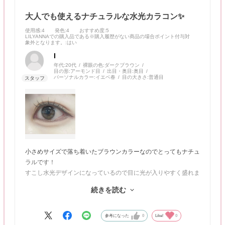
大人でも使えるナチュラルな水光カラコン✨
使用感
:4
発色
:4
おすすめ度
:5
LILYANNAでの購入品である※購入履歴がない商品の場合ポイント付与対
象外となります。
:はい
I
年代:
20代
裸眼の色:
ダークブラウン
目の形:
アーモンド目
出目・奥目:
奥目
パーソナルカラー:
イエベ春
目の大きさ:
普通目
小さめサイズで落ち着いたブラウンカラーなのでとってもナチュ
ラルです！
すこし水光デザインになっているので目に光が入りやすく盛れま
す✨
続きを読む
大人でも使える上品なカラコンなのでどの年代の方も試してほし
いです♡
（Xでハパクリスティン危ないみたいな投稿ありましたが、最近
参考になった
0
Like!
0