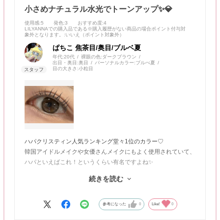
小さめナチュラル水光でトーンアップ✨💎
使用感
:5
発色
:3
おすすめ度
:4
LILYANNAでの購入品である※購入履歴がない商品の場合ポイント付与対
象外となります。
:いいえ（ポイント対象外）
ぱちこ 焦茶目/奥目/ブルベ夏
年代:
20代
裸眼の色:
ダークブラウン
出目・奥目:
奥目
パーソナルカラー:
ブルべ夏
目の大きさ:
小粒目
ハパクリスティン人気ランキング堂々1位のカラー♡
韓国アイドルメイクや女優さんメイクにもよく使用されていて、
ハパといえばこれ！というくらい有名ですよね✨
続きを読む
着用してみた印象は本当にナチュラルでした！
レンズのデザインを見る限りしっかり水光なのかな？と思いまし
たが、着けてみるとあまり水光感は感じず自然にちゅるんと見せ
参考になった
0
Like!
0
てくれます💡