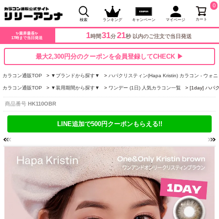
0
カート
検索
ランキング
キャンペーン
マイページ
1
31
20
✨業界最長✨
時間
分
秒 以内のご注文で当日発送
17時まで当日発送
最大2,300円分のクーポンを会員登録してCHECK ▶
カラコン通販TOP
▼ブランドから探す▼
ハパクリスティン(Hapa Kristin) カラコン - ウォ
カラコン通販TOP
▼装用期間から探す▼
ワンデー (1日) 人気カラコン一覧
[1day] 
商品番号
HK110OBR
LINE追加で500円クーポンもらえる!!