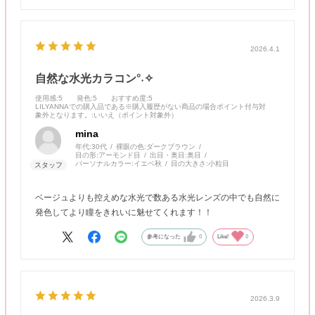
製造販売が日本の会社になったので安全です!!!）
2026.4.1
自然な水光カラコン°˖✧
使用感
:5
発色
:5
おすすめ度
:5
LILYANNAでの購入品である※購入履歴がない商品の場合ポイント付与対
象外となります。
:いいえ（ポイント対象外）
mina
年代:
30代
裸眼の色:
ダークブラウン
目の形:
アーモンド目
出目・奥目:
奥目
パーソナルカラー:
イエベ秋
目の大きさ:
小粒目
ベージュよりも控えめな水光で数ある水光レンズの中でも自然に
発色してより瞳をきれいに魅せてくれます！！
参考になった
0
Like!
0
2026.3.9