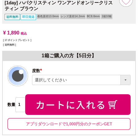
[1day] ハパクリスティン ワンアンドオンリークリス
ティン ブラウン
着色直径13.0mm
レンズ直径14.2mm
BC8.6mm
1箱10枚
送料無料
即日発送
¥
1,890
税込
[
17
ポイントプレゼント ]
送料無料
1箱ご購入の方【5日分】
度数
(必
須)
数量
アプリダウンロードで1,000円分のクーポンGET