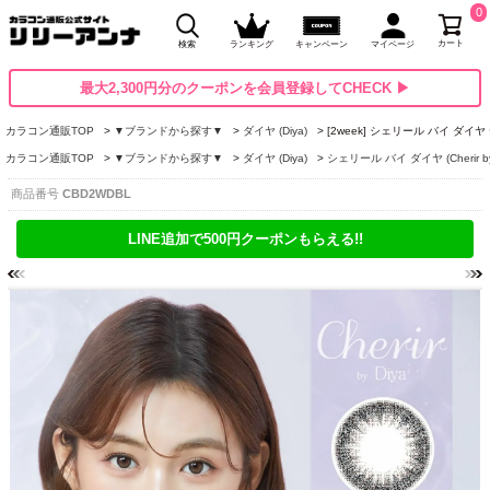
0
カート
検索
ランキング
キャンペーン
マイページ
最大2,300円分のクーポンを会員登録してCHECK ▶
カラコン通販TOP
▼ブランドから探す▼
ダイヤ (Diya)
[2week] シェリール バイ ダ
カラコン通販TOP
▼ブランドから探す▼
ダイヤ (Diya)
シェリール バイ ダイヤ (Cherir b
商品番号
CBD2WDBL
LINE追加で500円クーポンもらえる!!