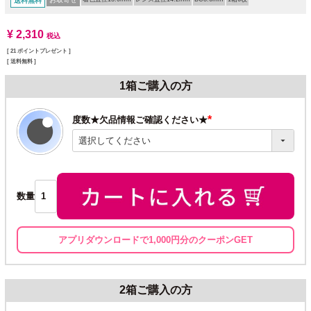
送料無料
¥
2,310
税込
[
21
ポイントプレゼント ]
送料無料
1箱ご購入の方
度数★欠品情報ご確認ください★
(必
須)
数量
アプリダウンロードで1,000円分のクーポンGET
2箱ご購入の方