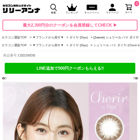
0
カート
検索
ランキング
キャンペーン
マイページ
最大2,300円分のクーポンを会員登録してCHECK ▶
カラコン通販TOP
▼ブランドから探す▼
ダイヤ (Diya)
[2week] シェリール バイ ダ
カラコン通販TOP
▼ブランドから探す▼
ダイヤ (Diya)
シェリール バイ ダイヤ (Cherir b
商品番号
CBD2WDB
LINE追加で500円クーポンもらえる!!