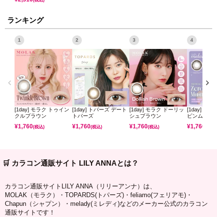
ランキング
1
2
3
4
[1day] モラク トゥイン
[1day] トパーズ デート
[1day] モラク ドーリッ
[1day] ミ
クルブラウン
トパーズ
シュブラウン
ピンムーン
¥
1,760
¥
1,760
¥
1,760
¥
1,760
(税込)
(税込)
(税込)
(税込)
🛒 カラコン通販サイト LILY ANNAとは？
カラコン通販サイトLILY ANNA（リリーアンナ）は、
MOLAK（モラク）・TOPARDS(トパーズ)・feliamo(フェリアモ)・
Chapun（シャプン）・melady(ミレディ)などのメーカー公式のカラコン
通販サイトです！