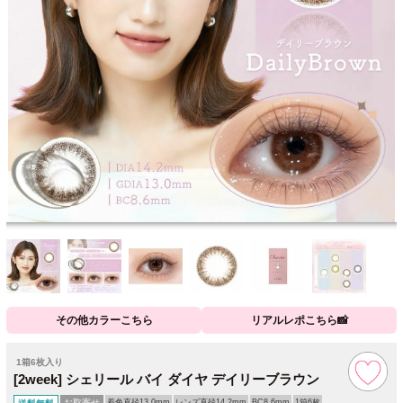
その他カラーこちら
リアルレポこちら📸
1箱6枚入り
[2week] シェリール バイ ダイヤ デイリーブラウン
お取寄せ
着色直径13.0mm
レンズ直径14.2mm
BC8.6mm
1箱6枚