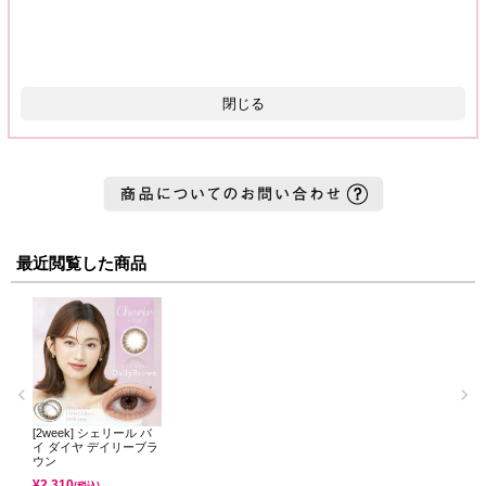
閉じる
最近閲覧した商品
[2week] シェリール バ
イ ダイヤ デイリーブラ
ウン
¥
2,310
(税込)