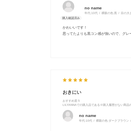
no name
年代:
10代
裸眼の色:
黒
目の大
かわいいです！
思ってたよりも黒コン感が強いので、グレ
おきにい
おすすめ度
:5
LILYANNAでの購入品である※購入履歴がない商
no name
年代:
10代
裸眼の色:
ダークブラウン