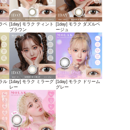
クラペ
[1day] モラク ティント
[1day] モラク ダズルベ
ブラウン
ージュ
ーラル
[1day] モラク ミラーグ
[1day] モラク ドリーム
レー
グレー