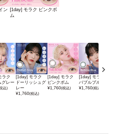
ゥイン
[1day] モラク ピンクボ
ム
 モラク
[1day] モラク
[1day] モラク
[1day] モラク
[1day] モラク
ムグレー
ドーリッシュグ
ピンクボム
バブルブルー
トゥインクル
レー
¥
1,760
¥
1,760
ラウン
(税込)
(税込)
(税込)
¥
1,760
¥
1,760
(税込)
(税込)