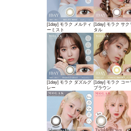
[1day] モラク メルティ
[1day] モラク サ
ーミスト
タル
[1day] モラク ダズルグ
[1day] モラク コ
レー
ブラウン