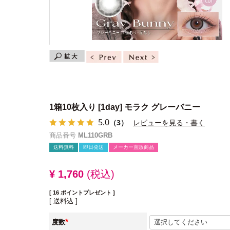
1箱10枚入り
[1day] モラク グレーバニー
5.0
（3）
レビューを見る・書く
商品番号
ML110GRB
送料無料
即日発送
メーカー直販商品
¥
1,760
税込
[
16
ポイントプレゼント ]
送料込
度数