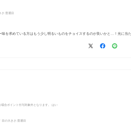
きさ:
普通目
ー味を求めている方はもう少し明るいものをチョイスするのが良いかと…！光に当
品の場合ポイント付与対象外となります。
:はい
目の大きさ:
普通目