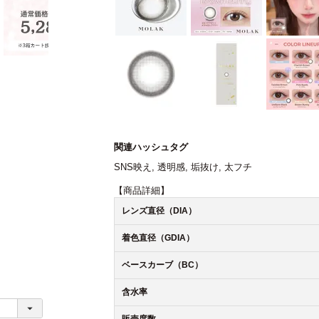
関連ハッシュタグ
SNS映え
,
透明感
,
垢抜け
,
太フチ
【商品詳細】
レンズ直径（DIA）
着色直径（GDIA）
ベースカーブ（BC）
含水率