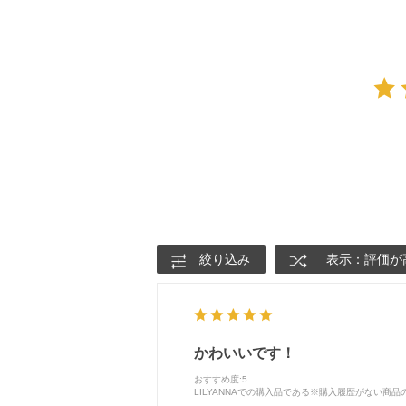
絞り込み
表示：評価が
かわいいです！
おすすめ度
:5
LILYANNAでの購入品である※購入履歴がない商