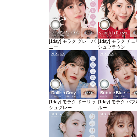
[1day] モラク グレーバ
[1day] モラク チ
ニー
シュブラウン
[1day] モラク ドーリッ
[1day] モラク バ
シュグレー
ルー