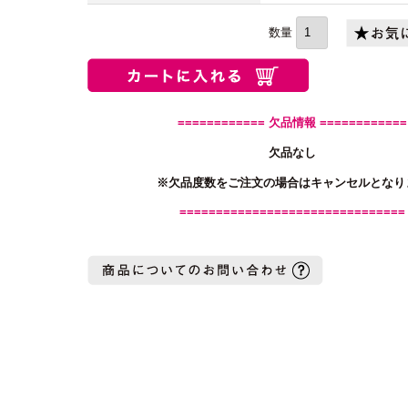
(必
須)
============ 欠品情報 ============
欠品なし
※欠品度数をご注文の場合はキャンセルとなり
===============================