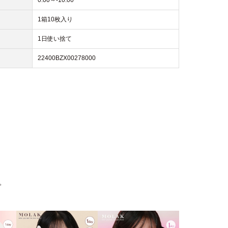
0.00～-10.00
1箱10枚入り
1日使い捨て
22400BZX00278000
。