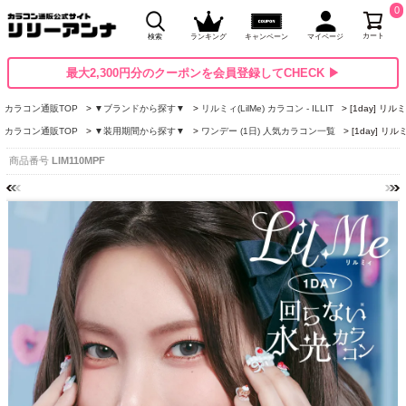
0
カート
検索
ランキング
キャンペーン
マイページ
最大2,300円分のクーポンを会員登録してCHECK ▶
カラコン通販TOP
▼ブランドから探す▼
リルミィ(LilMe) カラコン - ILLIT
[1day] リ
カラコン通販TOP
▼装用期間から探す▼
ワンデー (1日) 人気カラコン一覧
[1day] リ
商品番号
LIM110MPF