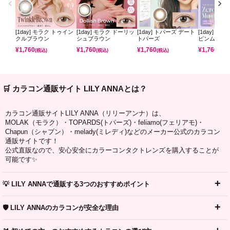
[1day] モラク トゥイン
[1day] モラク ドーリッ
[1day] トパーズ デート
[1day] ミ
クルブラウン
シュブラウン
トパーズ
ピンムーン
¥
1,760
¥
1,760
¥
1,760
¥
1,760
(税込)
(税込)
(税込)
(税込)
🛒 カラコン通販サイト LILY ANNAとは？
カラコン通販サイトLILY ANNA（リリーアンナ）は、
MOLAK（モラク）・TOPARDS(トパーズ)・feliamo(フェリアモ)・
Chapun（シャプン）・melady(ミレディ)などのメーカー公式のカラコン
通販サイトです！
公式直販なので、安心安全にカラーコンタクトレンズを購入することが
可能です✨
💡 LILY ANNAで通販する3つのおすすめポイント
🛡️ LILY ANNAのカラコンが安全な理由