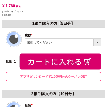
¥
1,760
税込
[
16
ポイントプレゼント ]
送料無料
1箱ご購入の方【5日分】
度数
(必
須)
数量
アプリダウンロードで1,000円分のクーポンGET
2箱ご購入の方【10日分】
度数