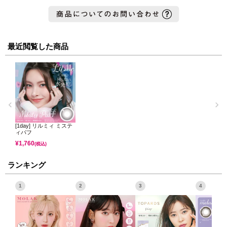
最近閲覧した商品
[1day] リルミィ ミステ
ィパフ
¥
1,760
(税込)
ランキング
1
2
3
4