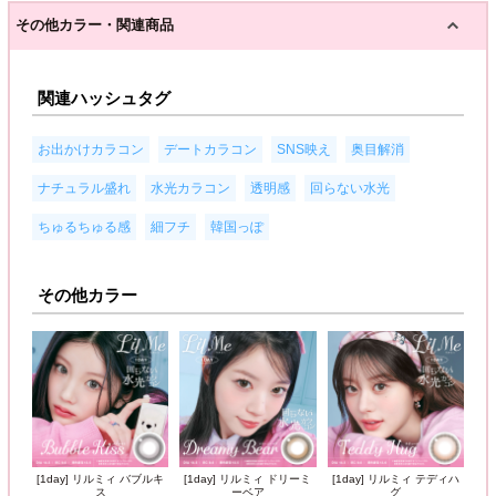
その他カラー・関連商品
関連ハッシュタグ
,
,
,
,
お出かけカラコン
デートカラコン
SNS映え
奥目解消
,
,
,
,
ナチュラル盛れ
水光カラコン
透明感
回らない水光
,
,
ちゅるちゅる感
細フチ
韓国っぽ
その他カラー
[1day] リルミィ バブルキ
[1day] リルミィ ドリーミ
[1day] リルミィ テディハ
ス
ーベア
グ