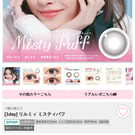
その他カラーこちら
リアルレポこちら📸
1箱10枚入り
[1day] リルミィ ミスティパフ
お取寄せ
着色直径13.6mm
レンズ直径14.5mm
BC8.6mm
1箱10枚
送料無料
割引クーポン対象外