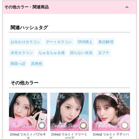
その他カラー・関連商品
関連ハッシュタグ
,
,
,
,
お出かけカラコン
デートカラコン
SNS映え
奥目解消
,
,
,
,
水光カラコン
ちゅるちゅる感
回らない水光
太フチ
,
韓国っぽ
高発色
その他カラー
[1day] リルミィ バブルキ
[1day] リルミィ ドリーミ
[1day] リルミィ テディハ
ス
ーベア
グ