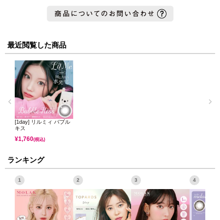
最近閲覧した商品
[1day] リルミィ バブル
キス
¥
1,760
(税込)
ランキング
1
2
3
4