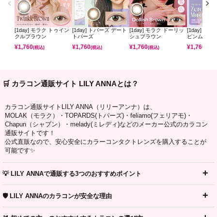
[1day] モラク トゥイン
[1day] トパーズ デート
[1day] モラク ドーリッ
[1day] ミ
クルブラウン
トパーズ
シュブラウン
ピンムーン
¥
1,760
¥
1,760
¥
1,760
¥
1,760
(税込)
(税込)
(税込)
(税込)
🛒 カラコン通販サイト LILY ANNAとは？
カラコン通販サイトLILY ANNA（リリーアンナ）は、
MOLAK（モラク）・TOPARDS(トパーズ)・feliamo(フェリアモ)・
Chapun（シャプン）・melady(ミレディ)などのメーカー公式のカラコン
通販サイトです！
公式直販なので、安心安全にカラーコンタクトレンズを購入することが
可能です✨
💡 LILY ANNAで通販する3つのおすすめポイント
🛡️ LILY ANNAのカラコンが安全な理由