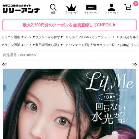
0
カート
検索
ランキング
キャンペーン
マイページ
最大2,300円分のクーポンを会員登録してCHECK ▶
カラコン通販TOP
▼ブランドから探す▼
リルミィ(LilMe) カラコン - ILLIT
[1day] リ
カラコン通販TOP
▼装用期間から探す▼
ワンデー (1日) 人気カラコン一覧
[1day] リ
商品番号
LIM110BKS