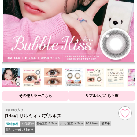
その他カラーこちら
リアルレポこちら📸
1箱10枚入り
[1day] リルミィ バブルキス
お取寄せ
着色直径13.5mm
レンズ直径14.5mm
BC8.6mm
1箱10枚
送料無料
割引クーポン対象外