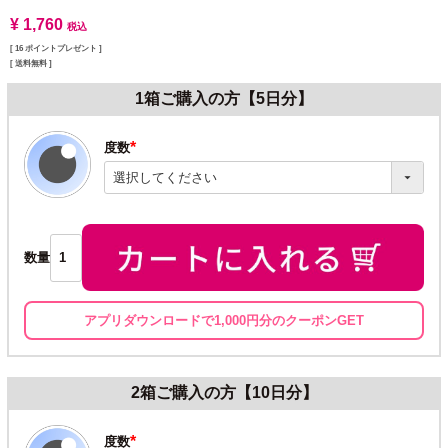
¥
1,760
税込
[
16
ポイントプレゼント ]
送料無料
1箱ご購入の方【5日分】
度数
(必
須)
数量
アプリダウンロードで1,000円分のクーポンGET
2箱ご購入の方【10日分】
度数