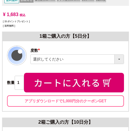
送料無料
¥
1,683
税込
[
15
ポイントプレゼント ]
送料無料
1箱ご購入の方【5日分】
度数
(必
須)
数量
アプリダウンロードで1,000円分のクーポンGET
2箱ご購入の方【10日分】