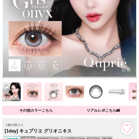
その他カラーこちら
リアルレポこちら📸
1箱10枚入り
[1day] キュプリエ グリオニキス
お取寄せ
着色直径13.7mm
レンズ直径14.5mm
BC8.7mm
1箱10枚