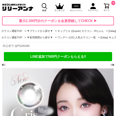
0
カート
検索
ランキング
キャンペーン
マイページ
最大2,300円分のクーポンを会員登録してCHECK ▶
カラコン通販TOP
▼ブランドから探す▼
キュプリエ (Quprie) カラコン - Rちゃん
[1d
カラコン通販TOP
▼装用期間から探す▼
ワンデー (1日) 人気カラコン一覧
[1day] 
商品番号
QP110GNK
LINE追加で500円クーポンもらえる!!