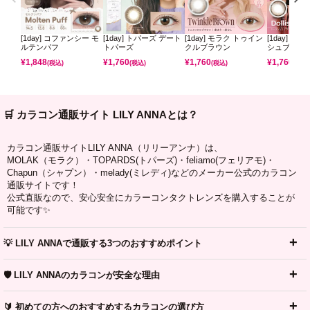
[1day] コファンシー モ
[1day] トパーズ デート
[1day] モラク トゥイン
[1day] モ
ルテンパフ
トパーズ
クルブラウン
シュブラウ
¥
1,848
¥
1,760
¥
1,760
¥
1,760
(税込)
(税込)
(税込)
(税込)
🛒 カラコン通販サイト LILY ANNAとは？
カラコン通販サイトLILY ANNA（リリーアンナ）は、
MOLAK（モラク）・TOPARDS(トパーズ)・feliamo(フェリアモ)・
Chapun（シャプン）・melady(ミレディ)などのメーカー公式のカラコン
通販サイトです！
公式直販なので、安心安全にカラーコンタクトレンズを購入することが
可能です✨
💡 LILY ANNAで通販する3つのおすすめポイント
🛡️ LILY ANNAのカラコンが安全な理由
🔰 初めての方へのおすすめするカラコンの選び方